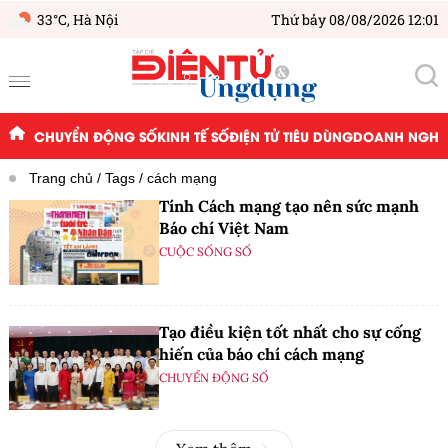
33°C,
Hà Nội
Thứ bảy 08/08/2026 12:01
CHUYỂN ĐỘNG SỐ
KINH TẾ SỐ
ĐIỆN TỬ TIÊU DÙNG
DOANH NGHIỆ
Trang chủ
Tags
cách mạng
Tính Cách mạng tạo nên sức mạnh
Báo chí Việt Nam
CUỘC SỐNG SỐ
Tạo điều kiện tốt nhất cho sự cống
hiến của báo chí cách mạng
CHUYỂN ĐỘNG SỐ