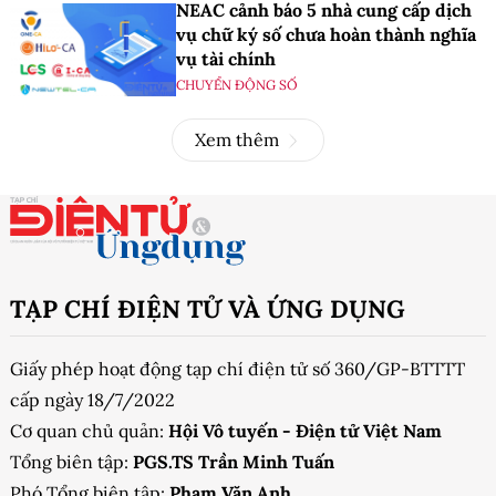
NEAC cảnh báo 5 nhà cung cấp dịch
vụ chữ ký số chưa hoàn thành nghĩa
vụ tài chính
CHUYỂN ĐỘNG SỐ
Xem thêm
TẠP CHÍ ĐIỆN TỬ VÀ ỨNG DỤNG
Giấy phép hoạt động tạp chí điện tử số 360/GP-BTTTT
cấp ngày 18/7/2022
Cơ quan chủ quản:
Hội Vô tuyến - Điện tử Việt Nam
Tổng biên tập:
PGS.TS Trần Minh Tuấn
Phó Tổng biên tập:
Phạm Văn Anh