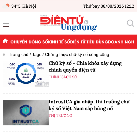
34°C,
Hà Nội
Thứ bảy 08/08/2026 12:12
CHUYỂN ĐỘNG SỐ
KINH TẾ SỐ
ĐIỆN TỬ TIÊU DÙNG
DOANH NGHIỆ
Trang chủ
Tags
Chứng thực chữ ký số công cộng
Chữ ký số - Chìa khóa xây dựng
chính quyền điện tử
CHÍNH SÁCH SỐ
IntrustCA gia nhập, thị trường chữ
ký số Việt Nam sắp bùng nổ
THỊ TRƯỜNG