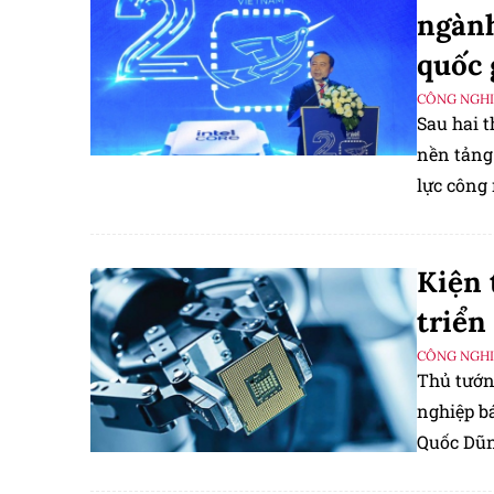
ngành
quốc 
CÔNG NGHIỆ
Sau hai t
nền tảng
lực công 
Kiện 
triển
CÔNG NGHIỆ
Thủ tướn
nghiệp b
Quốc Dũn
thường t