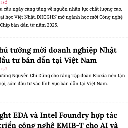
I SỐ
u cầu ngày càng tăng về nguồn nhân lực chất lượng cao,
ại học Việt Nhật, ĐHQGHN mở ngành học mới Công nghệ
 Chip bán dẫn từ năm 2025.
hủ tướng mời doanh nghiệp Nhật
ầu tư bán dẫn tại Việt Nam
I SỐ
tướng Nguyễn Chí Dũng cho rằng Tập đoàn Kioxia nên tận
ội, sớm đầu tư vào lĩnh vực bán dẫn tại Việt Nam.
ght EDA và Intel Foundry hợp tác
triển công nghệ EMIB-T cho AI và