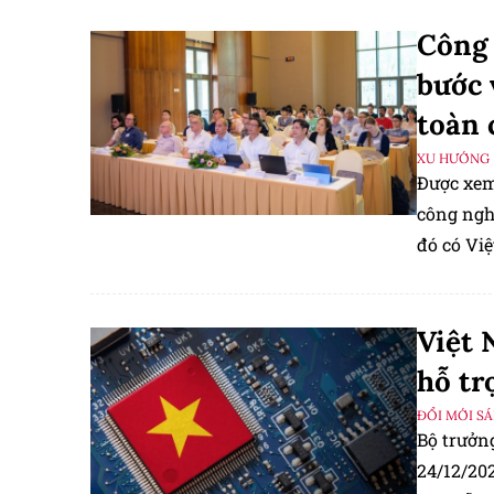
Công 
bước 
toàn 
XU HƯỚNG
Được xem
công ngh
đó có Vi
Việt 
hỗ tr
ĐỔI MỚI S
Bộ trưởn
24/12/202