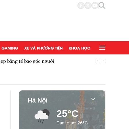
GAMING
XE VÀ PHƯƠNG TIỆN
KHOA HỌC
đẹp bằng tế bào gốc người
Copy/Pas
Hà Nội
25°C
Cảm giác: 26°C