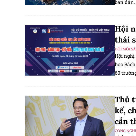
bán dẫn. 
nghiệp c
Hội n
thái 
ĐỔI MỚI S
Hội nghị 
học Bách
60 trường
Trí tuệ 
Thủ t
kế, c
cần t
CÔNG NGHIỆ