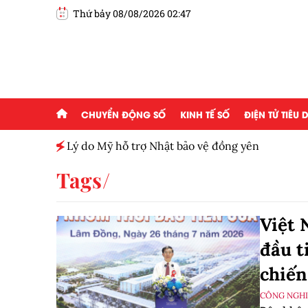
Thứ bảy 08/08/2026 02:47
CHUYỂN ĐỘNG SỐ
KINH TẾ SỐ
ĐIỆN TỬ TIÊU
h toàn
Lý do Mỹ hỗ trợ Nhật bảo vệ đồng yên
Tags
Việt 
đầu t
chiến
CÔNG NGHIỆ