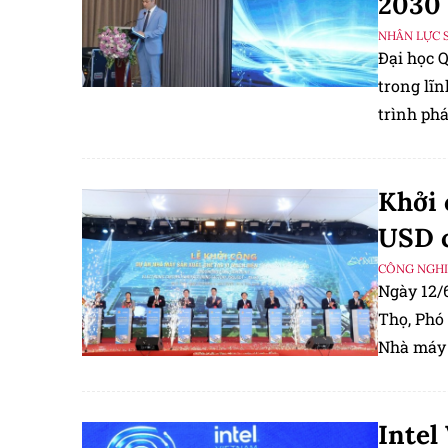
2030
NHÂN LỰC 
Đại học Q
trong lĩ
trình ph
Khởi 
USD c
CÔNG NGHIỆ
Ngày 12/
Thọ, Phó
Nhà máy 
đoàn Mei
Intel