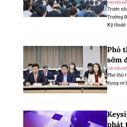
CHUYỂN ĐỔ
Trước nh
Trường Đ
Kỹ thuật
Phó t
sớm đ
CHUYỂN ĐỔ
Phó thủ 
dụng cơ h
Keysi
phát 