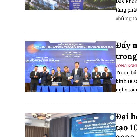
Đây khôn
tảng phá
chủ nguồn
thông mi
Đẩy m
trong
CÔNG NGHIỆ
Trong bố
kinh tế 
nghệ toà
Đại h
tạo 1