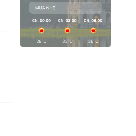
MƯA NHẸ
CN, 00:00
CN, 03:00
CN, 06:00
CN, 09:00
28°C
33°C
36°C
37°C
o