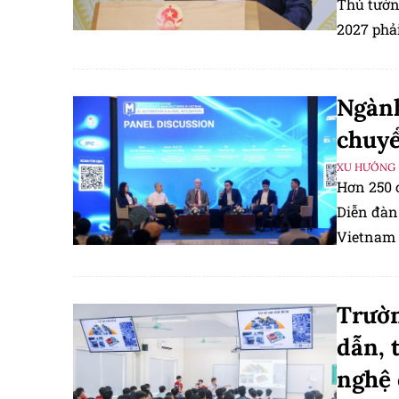
Thủ tướn
2027 phải
Ngành
chuyể
XU HƯỚNG
Hơn 250 
Diễn đàn
Vietnam 
tháng 9 t
Trườn
dẫn, 
nghệ 