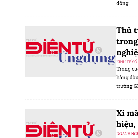
đồng.
Thủ t
trong
nghiệ
KINH TẾ SỐ
Trong cu
hàng đầu
trưởng G
Xi mă
hiệu,
DOANH NGH