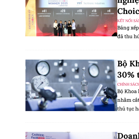
Choic
KẾT NỐI S
Bảng xếp
đã thu h
Bộ Kh
30% t
CHÍNH SÁC
Bộ Khoa 
nhằm cắt
thủ tục 
tiện đo 
Doanh