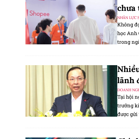
chưa 
NHÂN LỰC 
Không đợ
học Anh 
trong ng
tế tại Ng
Nhiều
lãnh 
DOANH NGH
Tại hội 
trưởng k
được gửi 