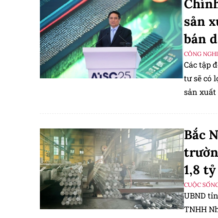
Chính
sản x
bán 
CÔNG NGHIỆ
Các tập 
tư sẽ có
sản xuất
Bắc N
trườn
1,8 t
CUỘC SỐNG
UBND tỉnh
TNHH Nhô