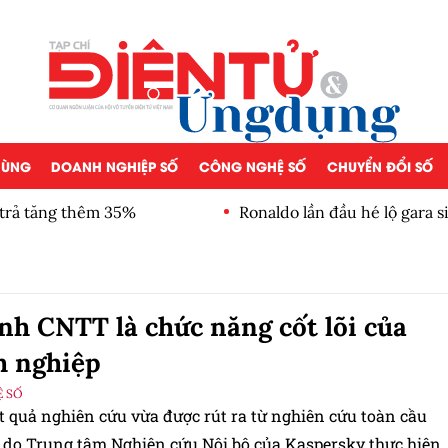
 DÙNG
DOANH NGHIỆP SỐ
CÔNG NGHỆ SỐ
CHUYỂN ĐỔI SỐ
 trả tăng thêm 35%
Ronaldo lần đầu hé lộ gara s
nh CNTT là chức năng cốt lõi của
h nghiệp
 SỐ
t quả nghiên cứu vừa được rút ra từ nghiên cứu toàn cầu
 do Trung tâm Nghiên cứu Nội bộ của Kaspersky thực hiện.