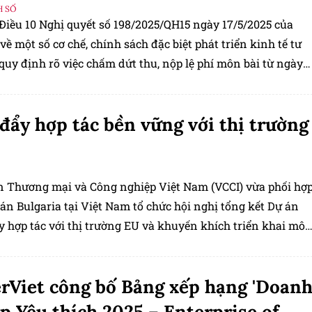
H SỐ
Điều 10 Nghị quyết số 198/2025/QH15 ngày 17/5/2025 của
về một số cơ chế, chính sách đặc biệt phát triển kinh tế tư
uy định rõ việc chấm dứt thu, nộp lệ phí môn bài từ ngày
đẩy hợp tác bền vững với thị trường
n Thương mại và Công nghiệp Việt Nam (VCCI) vừa phối hợ
án Bulgaria tại Việt Nam tổ chức hội nghị tổng kết Dự án
y hợp tác với thị trường EU và khuyến khích triển khai mô
t triển bền vững trong doanh nghiệp Việt Nam".
rViet công bố Bảng xếp hạng 'Doan
p Yêu thích 2025 – Enterprise of