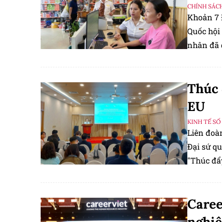
CHÍNH SÁC
Khoản 7 
Quốc hội 
nhân đã q
1/1/2026.
Thúc 
EU
KINH TẾ SỐ
Liên đoà
Đại sứ qu
"Thúc đẩ
hình phá
Caree
nghiệ