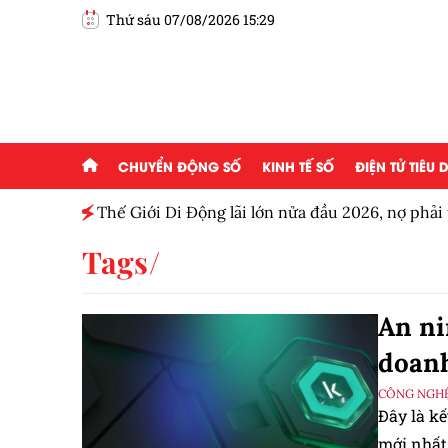
Thứ sáu 07/08/2026 15:29
CHUYỂN ĐỘNG SỐ
KINH TẾ SỐ
ĐIỆN TỬ TIÊU
Thế Giới Di Động lãi lớn nửa đầu 2026, nợ phải
Tags
An ni
doan
CÔNG NGHỆ
Đây là kế
mới nhất