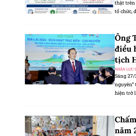
thật trên
tổ chức,
đôi.
Ông T
điều 
tịch
NHÂN LỰC 
Sáng 27/3
nguyên” 
hiện trở 
Chấm 
năm 