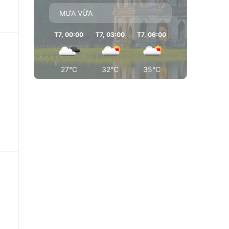
MƯA VỪA
T7, 00:00
T7, 03:00
T7, 06:00
T7, 09:00
T7
27°C
32°C
35°C
35°C