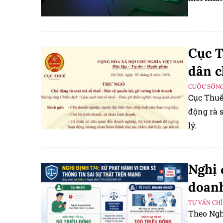
Cục T
dân c
CUỘC SỐNG
Cục Thuế
động rà s
lý.
Nghị 
doanh
TƯ VẤN CHỈ
Theo Nghị