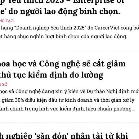
e' do người lao động bình chọn.
ÁNG TẠO
 hạng “Doanh nghiệp Yêu thích 2025” do CareerViet công bố
út hàng chục nghìn lượt bình chọn của người lao động.
oa học và Công nghệ sẽ cắt giảm
hủ tục kiểm định đo lường
H SỐ
học và Công nghệ đang xin ý kiến về Dự thảo Nghị định mớ
 giảm 30% điều kiện đầu tư kinh doanh và thời gian xử lý
hành chính trong lĩnh vực kiểm định, hiệu chuẩn phương
lường, đồng thời chuyển toàn bộ thẩm quyền về địa phư
 nghiệp 'săn đón' nhân tài từ khi