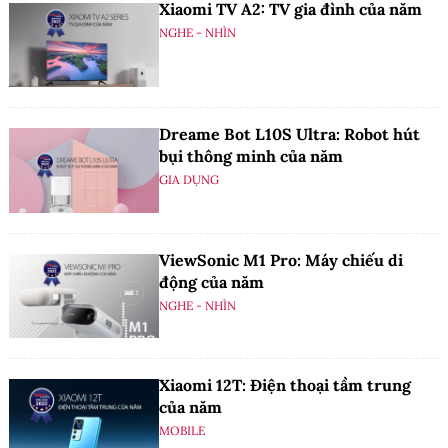
Xiaomi TV A2: TV gia đình của năm
NGHE - NHÌN
Dreame Bot L10S Ultra: Robot hút
bụi thông minh của năm
GIA DỤNG
ViewSonic M1 Pro: Máy chiếu di
động của năm
NGHE - NHÌN
Xiaomi 12T: Điện thoại tầm trung
của năm
MOBILE