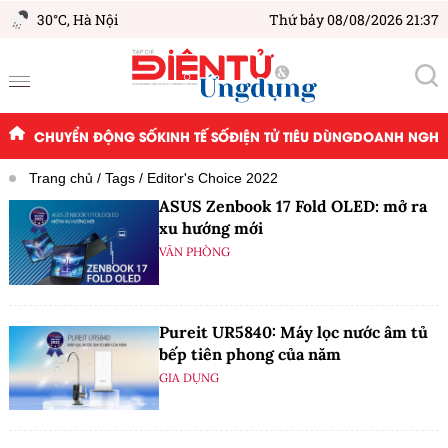
30°C,
Hà Nội
Thứ bảy 08/08/2026 21:37
CHUYỂN ĐỘNG SỐ
KINH TẾ SỐ
ĐIỆN TỬ TIÊU DÙNG
DOANH NGHIỆ
Trang chủ
Tags
Editor's Choice 2022
ASUS Zenbook 17 Fold OLED: mở ra
xu hướng mới
VĂN PHÒNG
Pureit UR5840: Máy lọc nước âm tủ
bếp tiên phong của năm
GIA DỤNG