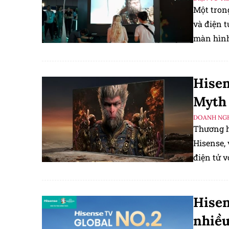
Một trong
và điện t
màn hình
Hisen
Myth
DOANH NGH
Thương hi
Hisense
,
điện tử 
tựa game
Hisen
nhiều