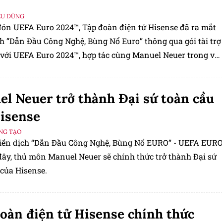
ÊU DÙNG
đón UEFA Euro 2024™, Tập đoàn điện tử Hisense đã ra mắt
ch “Dẫn Đầu Công Nghệ, Bùng Nổ Euro” thông qua gói tài trợ
 với UEFA Euro 2024™, hợp tác cùng Manuel Neuer trong vai
sứ toàn cầu của thương hiệu, và trở thành Nhà cung cấp màn
h thức cho công nghệ Video hỗ trợ trọng tài (VAR) cho
l Neuer trở thành Đại sứ toàn cầu
o 2024™.
isense
ÁNG TẠO
iến dịch “Dẫn Đầu Công Nghệ, Bùng Nổ EURO” - UEFA EUR
 đây, thủ môn Manuel Neuer sẽ chính thức trở thành Đại sứ
 của Hisense.
oàn điện tử Hisense chính thức