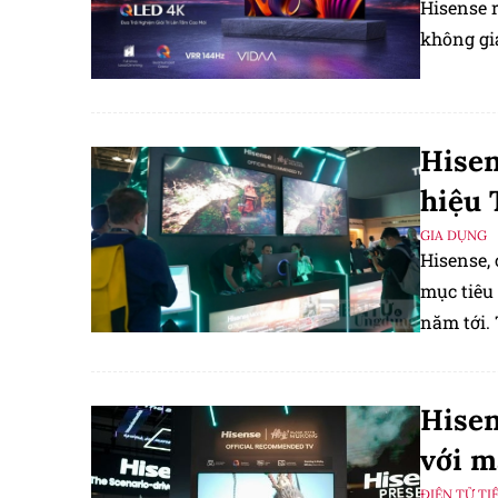
Hisense r
không gi
Hisen
hiệu 
GIA DỤNG
Hisense, 
mục tiêu 
năm tới. 
bà Cather
Hisen
với m
ĐIỆN TỬ TI