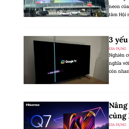
neon của
tâm Hội n
(CES) lớn
3 yếu
GIA DỤNG
Nghiên c
nghĩa vớ
còn nhan
Nâng 
cùng 
GIA DỤNG