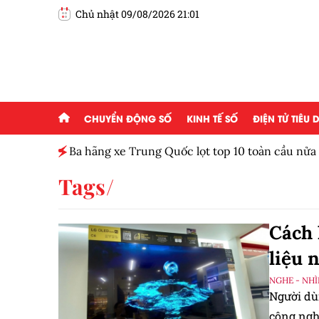
Chủ nhật 09/08/2026 21:01
CHUYỂN ĐỘNG SỐ
KINH TẾ SỐ
ĐIỆN TỬ TIÊU
Ba hãng xe Trung Quốc lọt top 10 toàn cầu nử
Tags
Cách 
liệu 
NGHE - NHÌ
Người dù
công nghệ