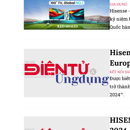
GIA DỤNG
Hisense -
kỷ niệm 
Quốc hàn
Sự công 
đổi mới v
Hisen
Europ
KẾT NỐI S
Được biế
trở thàn
2024™.
HISE