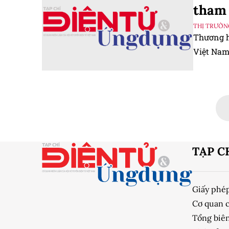
tham 
THỊ TRƯỜN
Thương h
Việt Nam
TẠP C
Giấy phé
Cơ quan 
Tổng biên