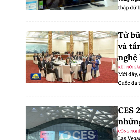
thập dữ l
quyền riê
Từ bữ
và tầ
nghệ 
KẾT NỐI S
Mới đây,
Quốc đã t
CES 2
những
CÔNG NGHỆ
Las Vega