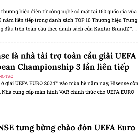
 thương hiệu điện tử công nghệ có mặt tại 160 quốc gia vừa
8 năm liên tiếp trong danh sách TOP 10 Thương hiệu Trung
g đầu trên toàn cầu theo danh sách của Kantar BrandZ™.
nhận này nhấn mạnh cam kết toàn cầu của Hisense về sự
à sự xuất sắc trong công nghệ.
se là nhà tài trợ toàn cầu giải UEFA
ean Championship 3 lần liên tiếp
ÁNG TẠO
t ở giải UEFA EURO 2024™ vào mùa hè năm nay, Hisense cò
h Nhà cung cấp màn hình VAR chính thức cho UEFA EURO
NSE tưng bừng chào đón UEFA Euro