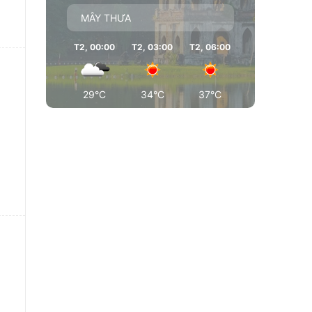
MÂY THƯA
T2, 00:00
T2, 03:00
T2, 06:00
T2, 09:00
T
29°C
34°C
37°C
38°C