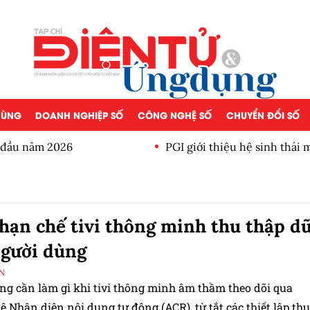
 DÙNG
DOANH NGHIỆP SỐ
CÔNG NGHỆ SỐ
CHUYỂN ĐỔI SỐ
a đầu năm 2026
PGI giới thiệu hệ sinh thái
hạn chế tivi thông minh thu thập d
người dùng
N
ng cần làm gì khi tivi thông minh âm thầm theo dõi qua
 Nhận diện nội dung tự động (ACR), từ tắt các thiết lập thu