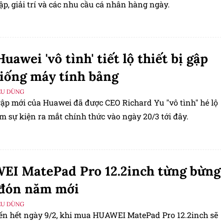
ập, giải trí và các nhu cầu cá nhân hàng ngày.
uawei 'vô tình' tiết lộ thiết bị gập
iống máy tính bảng
ÊU DÙNG
gập mới của Huawei đã được CEO Richard Yu "vô tình" hé lộ
m sự kiện ra mắt chính thức vào ngày 20/3 tới đây.
I MatePad Pro 12.2inch từng bừng
 đón năm mới
ÊU DÙNG
ến hết ngày 9/2, khi mua HUAWEI MatePad Pro 12.2inch sẽ