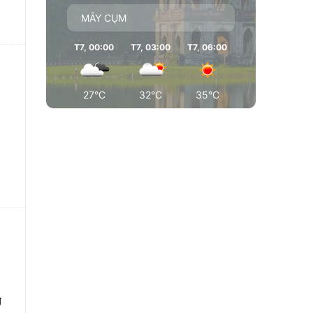
MÂY CỤM
T7, 00:00
T7, 03:00
T7, 06:00
T7, 09:00
T7
27°C
32°C
35°C
35°C
g