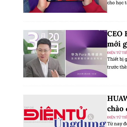
cho học t
CEO H
mới g
ĐIỆN TỬ TI
Thiết bị 
trước thề
HUAWE
chào
ĐIỆN TỬ TI
Từ nay đ