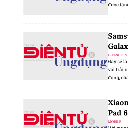
được tặng
Samsu
Galax
E-FASHION
Đây sẽ l
với trải 
động, chấ
giúp tối 
Xiaom
Pad 6
MOBILE
Với mục t