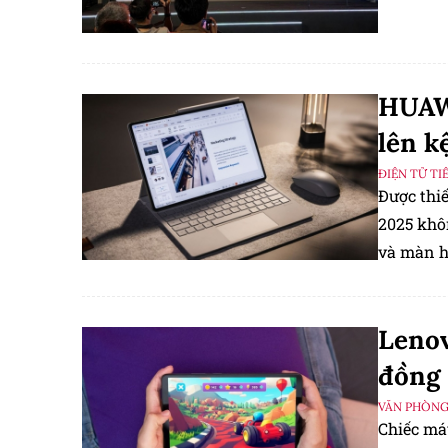
HUAWE
lên k
ĐIỆN TỬ TI
Được thi
2025 khôn
và màn h
Lenov
đồng
VĂN PHÒN
Chiếc má