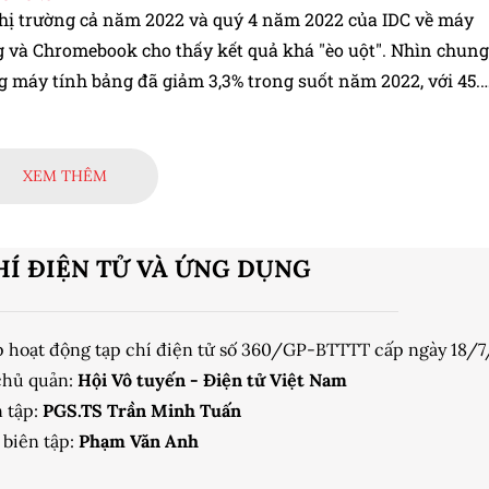
thị trường cả năm 2022 và quý 4 năm 2022 của IDC về máy
g và Chromebook cho thấy kết quả khá "èo uột". Nhìn chung
g máy tính bảng đã giảm 3,3% trong suốt năm 2022, với 45.
ết bị đã được bán ra trong quý cuối cùng của năm 2022.
XEM THÊM
HÍ ĐIỆN TỬ VÀ ỨNG DỤNG
p hoạt động tạp chí điện tử số 360/GP-BTTTT cấp ngày 18/
chủ quản:
Hội Vô tuyến - Điện tử Việt Nam
 tập:
PGS.TS Trần Minh Tuấn
biên tập:
Phạm Văn Anh