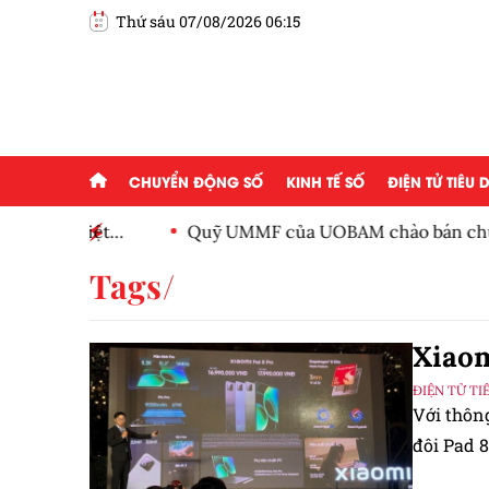
Thứ sáu 07/08/2026 06:15
CHUYỂN ĐỘNG SỐ
KINH TẾ SỐ
ĐIỆN TỬ TIÊU
Việt
Quỹ UMMF của UOBAM chào bán chứng chỉ quỹ
100.000 đồng
Tags
Xiaom
ĐIỆN TỬ TI
Với thôn
đôi Pad 8