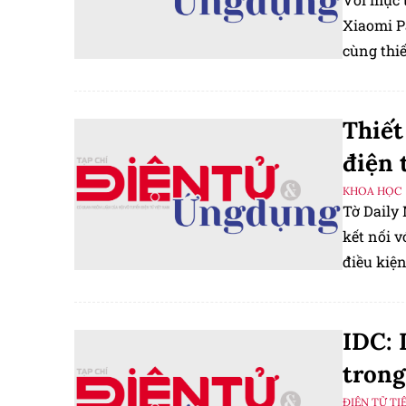
Xiaomi P
cùng thi
Thiết
điện 
KHOA HỌC
Tờ Daily 
kết nối v
điều kiệ
một bảng
IDC: 
trong
ĐIỆN TỬ TI