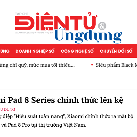
 DÙNG
DOANH NGHIỆP SỐ
CÔNG NGHỆ SỐ
CHUYỂN ĐỔI SỐ
, mức mua tối thiểu
Siêu phẩm Black Myth: Wuk
i Pad 8 Series chính thức lên kệ
ÊU DÙNG
g điệp “Hiệu suất toàn năng”, Xiaomi chính thức ra mắt bộ
 và Pad 8 Pro tại thị trường Việt Nam.