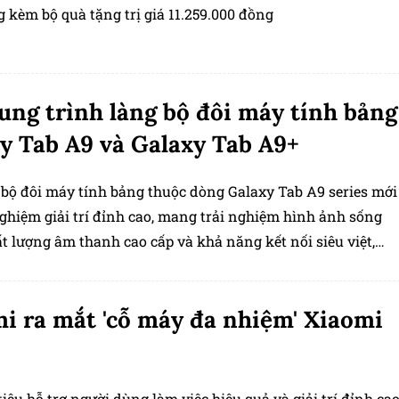
 kèm bộ quà tặng trị giá 11.259.000 đồng
ng trình làng bộ đôi máy tính bảng
y Tab A9 và Galaxy Tab A9+
à bộ đôi máy tính bảng thuộc dòng Galaxy Tab A9 series mới
nghiệm giải trí đỉnh cao, mang trải nghiệm hình ảnh sống
t lượng âm thanh cao cấp và khả năng kết nối siêu việt,
đa hóa hiệu suất làm việc và nhu cầu giải trí hàng ngày.
i ra mắt 'cỗ máy đa nhiệm' Xiaomi
iêu hỗ trợ người dùng làm việc hiệu quả và giải trí đỉnh cao