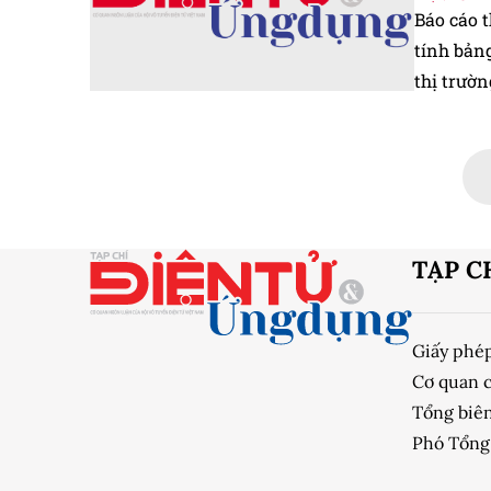
Báo cáo 
tính bản
thị trườn
triệu thi
TẠP C
Giấy phé
Cơ quan 
Tổng biên
Phó Tổng 