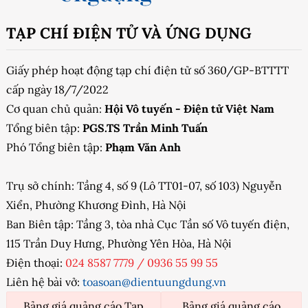
TẠP CHÍ ĐIỆN TỬ VÀ ỨNG DỤNG
Giấy phép hoạt động tạp chí điện tử số 360/GP-BTTTT
cấp ngày 18/7/2022
Cơ quan chủ quản:
Hội Vô tuyến - Điện tử Việt Nam
Tổng biên tập:
PGS.TS Trần Minh Tuấn
Phó Tổng biên tập:
Phạm Văn Anh
Trụ sở chính: Tầng 4, số 9 (Lô TT01-07, số 103) Nguyễn
Xiển, Phường Khương Đình, Hà Nội
Ban Biên tập: Tầng 3, tòa nhà Cục Tần số Vô tuyến điện,
115 Trần Duy Hưng, Phường Yên Hòa, Hà Nội
Điện thoại:
024 8587 7779
/
0936 55 99 55
Liên hệ bài vở:
toasoan@dientuungdung.vn
Bảng giá quảng cáo Tạp
Bảng giá quảng cáo