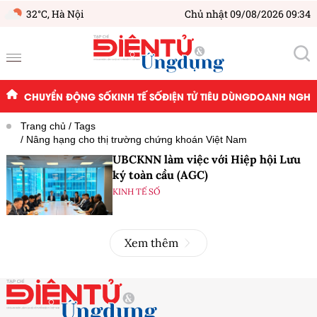
32°C,
Hà Nội
Chủ nhật 09/08/2026 09:34
CHUYỂN ĐỘNG SỐ
KINH TẾ SỐ
ĐIỆN TỬ TIÊU DÙNG
DOANH NGHIỆ
Trang chủ
Tags
Nâng hạng cho thị trường chứng khoán Việt Nam
UBCKNN làm việc với Hiệp hội Lưu
ký toàn cầu (AGC)
KINH TẾ SỐ
Xem thêm