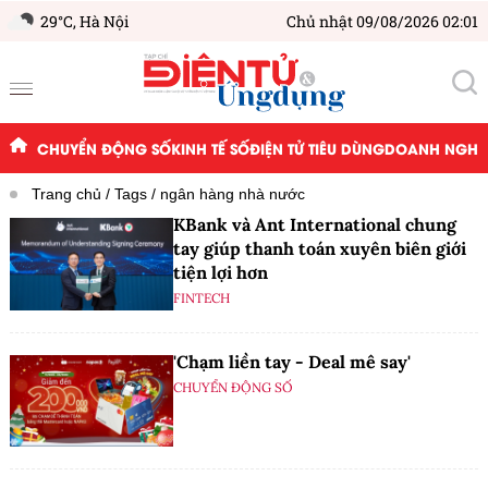
29°C,
Hà Nội
Chủ nhật 09/08/2026 02:01
CHUYỂN ĐỘNG SỐ
KINH TẾ SỐ
ĐIỆN TỬ TIÊU DÙNG
DOANH NGHIỆ
Trang chủ
Tags
ngân hàng nhà nước
KBank và Ant International chung
tay giúp thanh toán xuyên biên giới
tiện lợi hơn
FINTECH
'Chạm liền tay - Deal mê say'
CHUYỂN ĐỘNG SỐ