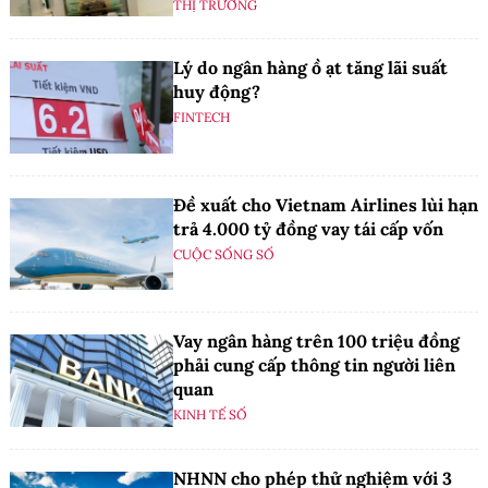
THỊ TRƯỜNG
Lý do ngân hàng ồ ạt tăng lãi suất
huy động?
FINTECH
Đề xuất cho Vietnam Airlines lùi hạn
trả 4.000 tỷ đồng vay tái cấp vốn
CUỘC SỐNG SỐ
Vay ngân hàng trên 100 triệu đồng
phải cung cấp thông tin người liên
quan
KINH TẾ SỐ
NHNN cho phép thử nghiệm với 3