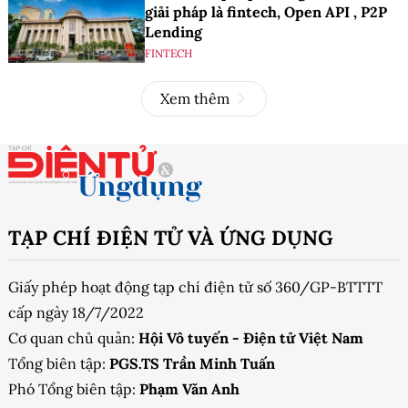
giải pháp là fintech, Open API , P2P
Lending
FINTECH
Xem thêm
TẠP CHÍ ĐIỆN TỬ VÀ ỨNG DỤNG
Giấy phép hoạt động tạp chí điện tử số 360/GP-BTTTT
cấp ngày 18/7/2022
Cơ quan chủ quản:
Hội Vô tuyến - Điện tử Việt Nam
Tổng biên tập:
PGS.TS Trần Minh Tuấn
Phó Tổng biên tập:
Phạm Văn Anh