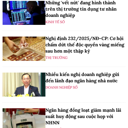
Những 'vết nứt' đang hình thành
trên thị trường tín dụng tư nhân
doanh nghiệp
KINH TẾ SỐ
Nghị định 232/2025/NĐ-CP: Cơ hội
chấm dứt thế độc quyền vàng miếng
sau hơn một thập kỷ
THỊ TRƯỜNG
Nhiều kiến nghị doanh nghiệp gửi
đến lãnh đạo ngân hàng nhà nước
DOANH NGHIỆP SỐ
Ngân hàng đồng loạt giảm mạnh lãi
suất huy động sau cuộc họp với
NHNN