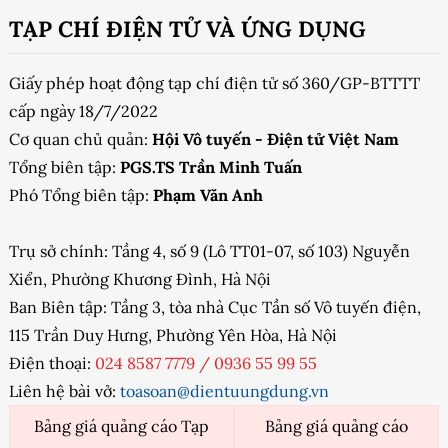
TẠP CHÍ ĐIỆN TỬ VÀ ỨNG DỤNG
Giấy phép hoạt động tạp chí điện tử số 360/GP-BTTTT
cấp ngày 18/7/2022
Cơ quan chủ quản:
Hội Vô tuyến - Điện tử Việt Nam
Tổng biên tập:
PGS.TS Trần Minh Tuấn
Phó Tổng biên tập:
Phạm Văn Anh
Trụ sở chính: Tầng 4, số 9 (Lô TT01-07, số 103) Nguyễn
Xiển, Phường Khương Đình, Hà Nội
Ban Biên tập: Tầng 3, tòa nhà Cục Tần số Vô tuyến điện,
115 Trần Duy Hưng, Phường Yên Hòa, Hà Nội
Điện thoại:
024 8587 7779
/
0936 55 99 55
Liên hệ bài vở:
toasoan@dientuungdung.vn
Bảng giá quảng cáo Tạp
Bảng giá quảng cáo