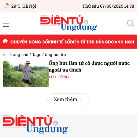
29°C,
Hà Nội
Thứ sáu 07/08/2026 14:38
CHUYỂN ĐỘNG SỐ
KINH TẾ SỐ
ĐIỆN TỬ TIÊU DÙNG
DOANH NGHIỆ
Trang chủ
Tags
ống hút tre
Ống hút làm từ cỏ được người nước
ngoài ưa thích
XU HƯỚNG
Xem thêm