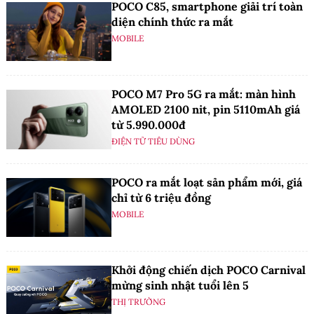
POCO C85, smartphone giải trí toàn
diện chính thức ra mắt
MOBILE
POCO M7 Pro 5G ra mắt: màn hình
AMOLED 2100 nit, pin 5110mAh giá
từ 5.990.000đ
ĐIỆN TỬ TIÊU DÙNG
POCO ra mắt loạt sản phẩm mới, giá
chỉ từ 6 triệu đồng
MOBILE
Khởi động chiến dịch POCO Carnival
mừng sinh nhật tuổi lên 5
THỊ TRƯỜNG