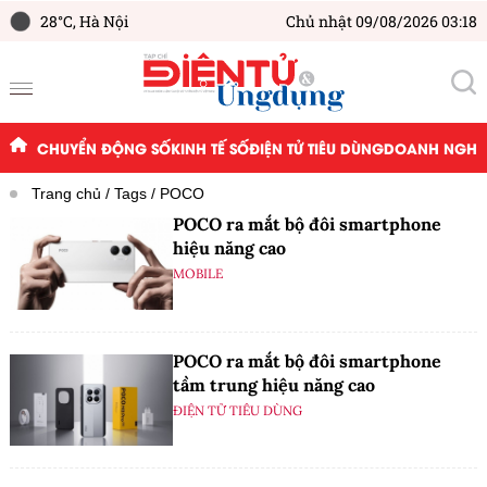
28°C,
Hà Nội
Chủ nhật 09/08/2026 03:18
CHUYỂN ĐỘNG SỐ
KINH TẾ SỐ
ĐIỆN TỬ TIÊU DÙNG
DOANH NGHIỆ
Trang chủ
Tags
POCO
POCO ra mắt bộ đôi smartphone
hiệu năng cao
MOBILE
POCO ra mắt bộ đôi smartphone
tầm trung hiệu năng cao
ĐIỆN TỬ TIÊU DÙNG