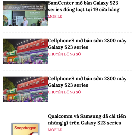
SamCenter mở bán Galaxy S23
series đồng loạt tại 19 cửa hàng
MOBILE
CellphoneS mở bán sớm 2800 máy
Galaxy S23 series
CHUYỂN ĐỘNG SỐ
CellphoneS mở bán sớm 2800 máy
Galaxy S23 series
CHUYỂN ĐỘNG SỐ
Qualcomm và Samsung đã cải tiến
những gì trên Galaxy S23 series
MOBILE