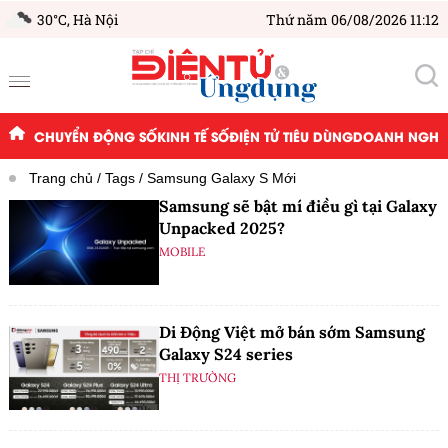
30°C,
Hà Nội
Thứ năm 06/08/2026 11:12
CHUYỂN ĐỘNG SỐ
KINH TẾ SỐ
ĐIỆN TỬ TIÊU DÙNG
DOANH NGHIỆ
Trang chủ
Tags
Samsung Galaxy S Mới
Samsung sẽ bật mí điều gì tại Galaxy
Unpacked 2025?
MOBILE
Di Động Việt mở bán sớm Samsung
Galaxy S24 series
THỊ TRƯỜNG