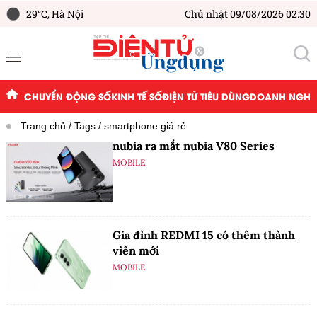
29°C,
Hà Nội
Chủ nhật 09/08/2026 02:30
CHUYỂN ĐỘNG SỐ
KINH TẾ SỐ
ĐIỆN TỬ TIÊU DÙNG
DOANH NGHIỆ
Trang chủ
Tags
smartphone giá rẻ
nubia ra mắt nubia V80 Series
MOBILE
Gia đình REDMI 15 có thêm thành
viên mới
MOBILE