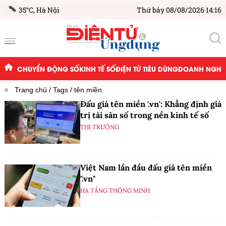
35°C,
Hà Nội
Thứ bảy 08/08/2026 14:16
CHUYỂN ĐỘNG SỐ
KINH TẾ SỐ
ĐIỆN TỬ TIÊU DÙNG
DOANH NGHIỆ
Trang chủ
Tags
tên miền
Đấu giá tên miền '.vn': Khẳng định giá
trị tài sản số trong nền kinh tế số
THỊ TRƯỜNG
Việt Nam lần đầu đấu giá tên miền
".vn"
HẠ TẦNG THÔNG MINH