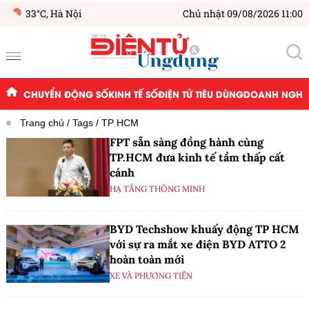
33°C,
Hà Nội
Chủ nhật 09/08/2026 11:00
CHUYỂN ĐỘNG SỐ
KINH TẾ SỐ
ĐIỆN TỬ TIÊU DÙNG
DOANH NGHIỆ
Trang chủ
Tags
TP HCM
FPT sẵn sàng đồng hành cùng
TP.HCM đưa kinh tế tầm thấp cất
cánh
HẠ TẦNG THÔNG MINH
BYD Techshow khuấy động TP HCM
với sự ra mắt xe điện BYD ATTO 2
hoàn toàn mới
XE VÀ PHƯƠNG TIỆN