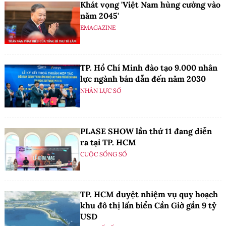
Khát vọng 'Việt Nam hùng cường vào
năm 2045'
EMAGAZINE
TP. Hồ Chí Minh đào tạo 9.000 nhân
lực ngành bán dẫn đến năm 2030
NHÂN LỰC SỐ
PLASE SHOW lần thứ 11 đang diễn
ra tại TP. HCM
CUỘC SỐNG SỐ
TP. HCM duyệt nhiệm vụ quy hoạch
khu đô thị lấn biển Cần Giờ gần 9 tỷ
USD