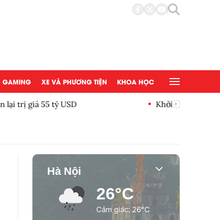
GAMING
XE VÀ PHƯƠNG TIỆN
KHOA HỌC
Khởi động xét chọn Doanh nghiệp đạt chuẩn văn hóa kinh
Nam 2026
Hà Nội
26°C
Cảm giác: 26°C