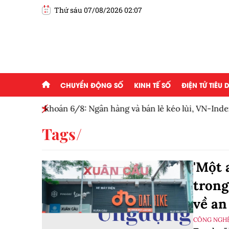
Thứ sáu 07/08/2026 02:07
CHUYỂN ĐỘNG SỐ
KINH TẾ SỐ
ĐIỆN TỬ TIÊU
lẻ kéo lùi, VN-Index mất 11,68 điểm
EA chính thức hoà
Tags
'Một 
trong
về an
CÔNG NGHỆ