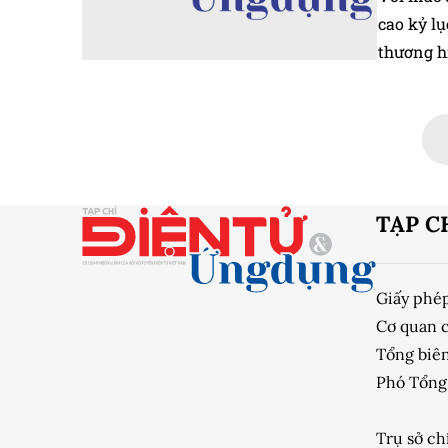
cao kỷ lụ
thương h
TẠP C
Giấy phé
Cơ quan 
Tổng biên
Phó Tổng 
Trụ sở ch