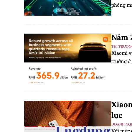
phỏng mạ
Năm 2
THỊ TRƯỜN
Xiaomi v
trưởng ở 
Xiaom
lục
DOANH NGH
Với mức 