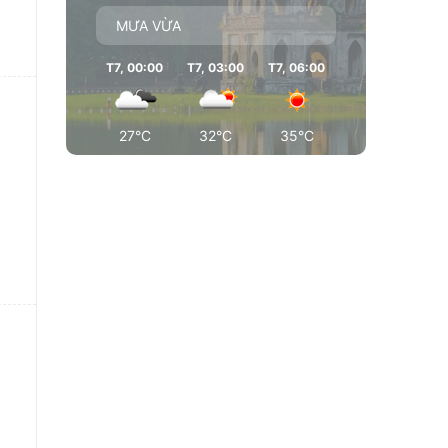
MƯA VỪA
T7, 00:00
T7, 03:00
T7, 06:00
T7, 09:00
T7
27°C
32°C
35°C
35°C