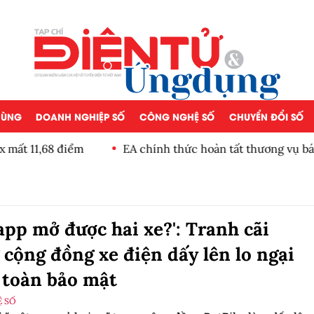
 DÙNG
DOANH NGHIỆP SỐ
CÔNG NGHỆ SỐ
CHUYỂN ĐỔI SỐ
n tất thương vụ bán lại trị giá 55 tỷ USD
app mở được hai xe?': Tranh cãi
 cộng đồng xe điện dấy lên lo ngại
 toàn bảo mật
 SỐ