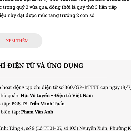
c trong quý 2 vừa qua, đồng thời là quý thứ 3 liên tiếp
iệu này đạt được mức tăng trưởng 2 con số.
XEM THÊM
HÍ ĐIỆN TỬ VÀ ỨNG DỤNG
p hoạt động tạp chí điện tử số 360/GP-BTTTT cấp ngày 18/
chủ quản:
Hội Vô tuyến - Điện tử Việt Nam
 tập:
PGS.TS Trần Minh Tuấn
biên tập:
Phạm Văn Anh
ính: Tầng 4, số 9 (Lô TT01-07, số 103) Nguyễn Xiển, Phường