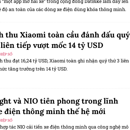
i “một app mở hai xe” trong cộng đồng DatBike làm dấy lên
về độ an toàn của các dòng xe điện dùng khóa thông minh.
 thu Xiaomi toàn cầu đánh dấu quý
liên tiếp vượt mốc 14 tỷ USD​​​​​​​
IỆP SỐ
 thu đạt 16,24 tỷ USD, Xiaomi toàn ghi nhận quý thứ 3 liên
mức tăng trưởng trên 14 tỷ USD.
ght và NIO tiên phong trong lĩnh
e điện thông minh thế hệ mới
IỆP SỐ
 hợp tác NIO cải tiến xe điện thông minh qua công nghệ mô