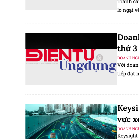
Tranh cã
lo ngại 
Doanh
thứ 3 
DOANH NGH
Với doanh
tiếp đạt 
Keysi
vực x
DOANH NGH
Keysight