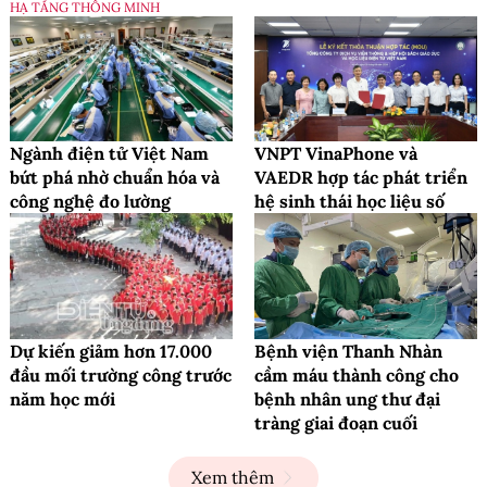
HẠ TẦNG THÔNG MINH
Ngành điện tử Việt Nam
VNPT VinaPhone và
bứt phá nhờ chuẩn hóa và
VAEDR hợp tác phát triển
công nghệ đo lường
hệ sinh thái học liệu số
Dự kiến giảm hơn 17.000
Bệnh viện Thanh Nhàn
đầu mối trường công trước
cầm máu thành công cho
năm học mới
bệnh nhân ung thư đại
tràng giai đoạn cuối
Xem thêm