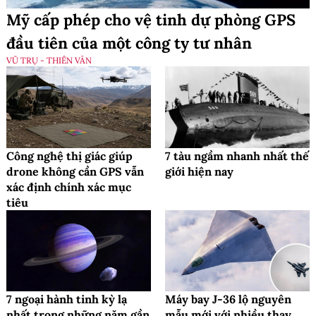
Mỹ cấp phép cho vệ tinh dự phòng GPS
đầu tiên của một công ty tư nhân
VŨ TRỤ - THIÊN VĂN
Công nghệ thị giác giúp
7 tàu ngầm nhanh nhất thế
drone không cần GPS vẫn
giới hiện nay
xác định chính xác mục
tiêu
7 ngoại hành tinh kỳ lạ
Máy bay J-36 lộ nguyên
nhất trong những năm gần
mẫu mới với nhiều thay