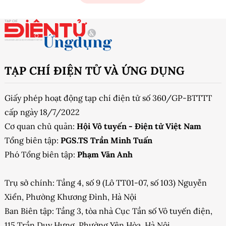
TẠP CHÍ ĐIỆN TỬ VÀ ỨNG DỤNG
Giấy phép hoạt động tạp chí điện tử số 360/GP-BTTTT
cấp ngày 18/7/2022
Cơ quan chủ quản:
Hội Vô tuyến - Điện tử Việt Nam
Tổng biên tập:
PGS.TS Trần Minh Tuấn
Phó Tổng biên tập:
Phạm Văn Anh
Trụ sở chính: Tầng 4, số 9 (Lô TT01-07, số 103) Nguyễn
Xiển, Phường Khương Đình, Hà Nội
Ban Biên tập: Tầng 3, tòa nhà Cục Tần số Vô tuyến điện,
115 Trần Duy Hưng, Phường Yên Hòa, Hà Nội