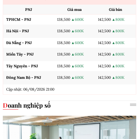
PNJ
Giá mua
Giá bán
TPHCM - PNJ
138,500
▲600K
142,500
▲800K
Hà Nội - PNJ
138,500
▲600K
142,500
▲800K
Đà Nẵng - PNJ
138,500
▲600K
142,500
▲800K
Miền Tây - PNJ
138,500
▲600K
142,500
▲800K
Tây Nguyên - PNJ
138,500
▲600K
142,500
▲800K
Đông Nam Bộ - PNJ
138,500
▲600K
142,500
▲800K
Cập nhật: 06/08/2026 21:00
Doanh nghiệp số