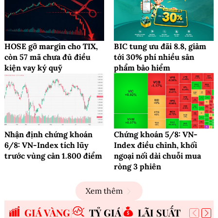
HOSE gỡ margin cho TIX,
BIC tung ưu đãi 8.8, giảm
còn 57 mã chưa đủ điều
tới 30% phí nhiều sản
kiện vay ký quỹ
phẩm bảo hiểm
Nhận định chứng khoán
Chứng khoán 5/8: VN-
6/8: VN-Index tích lũy
Index điều chỉnh, khối
trước vùng cản 1.800 điểm
ngoại nối dài chuỗi mua
ròng 3 phiên
Xem thêm
GIÁ VÀNG
TỶ GIÁ
LÃI SUẤT