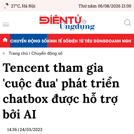
27°C,
Hà Nội
Thứ năm 06/08/2026 21:00
CHUYỂN ĐỘNG SỐ
KINH TẾ SỐ
ĐIỆN TỬ TIÊU DÙNG
DOANH NGHIỆ
Trang chủ
Chuyển động số
Tencent tham gia
'cuộc đua' phát triển
chatbox được hỗ trợ
bởi AI
14:36
|
24/03/2023