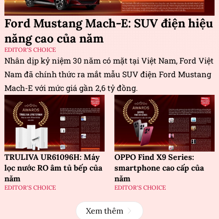
Ford Mustang Mach-E: SUV điện hiệu
năng cao của năm
EDITOR'S CHOICE
Nhân dịp kỷ niệm 30 năm có mặt tại Việt Nam, Ford Việt
Nam đã chính thức ra mắt mẫu SUV điện Ford Mustang
Mach-E với mức giá gần 2,6 tỷ đồng.
TRULIVA UR61096H: Máy
OPPO Find X9 Series:
lọc nước RO âm tủ bếp của
smartphone cao cấp của
năm
năm
EDITOR'S CHOICE
EDITOR'S CHOICE
Xem thêm