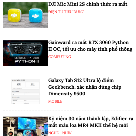
DJI Mic Mini 2S chính thức ra mắt
ĐIỆN TỬ TIÊU DÙNG
Gainward ra mắt RTX 3060 Python
II OC, tối ưu cho máy tính phổ thông
COMPUTING
Galaxy Tab S12 Ultra lộ điểm
Geekbench, xác nhận dùng chip
Dimensity 9500
MOBILE
Kỷ niệm 30 năm thành lập, Edifier ra
mắt mẫu loa MR4 MKII thế hệ mới
NGHE - NHÌN