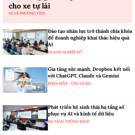
cho xe tự lái
XE VÀ PHƯƠNG TIỆN
Đào tạo nhân lực trở thành chìa khóa
để doanh nghiệp khai thác hiệu quả
AI
DOANH NGHIỆP SỐ
Gia tăng sức mạnh, Dropbox kết nối
với ChatGPT, Claude và Gemini
PHẦN MỀM - ỨNG DỤNG
Phát triển hệ sinh thái hạ tầng số
phục vụ AI và kinh tế dữ liệu
HẠ TẦNG THÔNG MINH