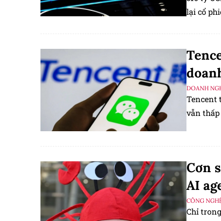
lại cổ phi
Tence
doanh
DOANH NGH
Tencent 
vẫn thấp 
Cơn s
AI ag
CÔNG NGHỆ
​​​​​​​Ch