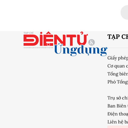
ngày càng
để chiếm 
TẠP C
Giấy phé
Cơ quan 
Tổng biên
Phó Tổng 
Trụ sở ch
Ban Biên 
Điện thoạ
Liên hệ b