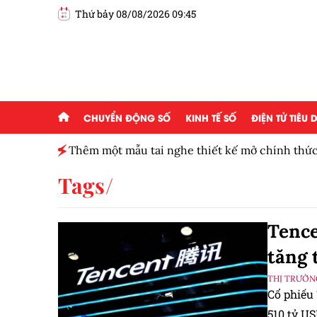
Thứ bảy 08/08/2026 09:45
CHUYỂN ĐỘNG SỐ
KINH TẾ SỐ
ĐIỆN TỬ TIÊU
ngân hàng
Thêm một mẫu tai nghe thiết kế mở chính thức
Tags
Tence
tăng 
THỊ TRƯỜN
Cổ phiếu
510 tỷ US