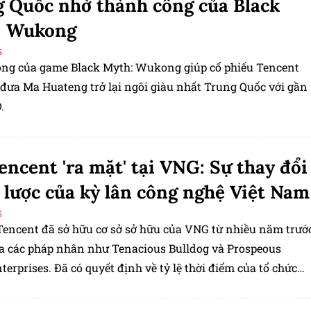
 Quốc nhờ thành công của Black
: Wukong
S
ng của game Black Myth: Wukong giúp cổ phiếu Tencent
 đưa Ma Huateng trở lại ngôi giàu nhất Trung Quốc với gần
.
encent 'ra mặt' tại VNG: Sự thay đổi
 lược của kỳ lân công nghệ Việt Nam
S
 Tencent đã sở hữu cơ sở sở hữu của VNG từ nhiều năm trướ
a các pháp nhân như Tenacious Bulldog và Prospeous
terprises. Đã có quyết định về tỷ lệ thời điểm của tổ chức
NG lên tới 36,94%.