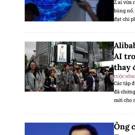
Z.ai vừa
bùng nổ.
đạt chi p
Aliba
AI tr
thay 
CUỘC SỐNG
Các tập 
đã chứng
mới cho 
Ông c