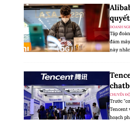
Aliba
quyết
DOANH NGH
Tập đoàn
đám mây 
này nhằm 
nhân tạo 
USD bị h
Tence
chatb
CHUYỂN Đ
Trước "c
Tencent 
hoạch phá
tranh khố