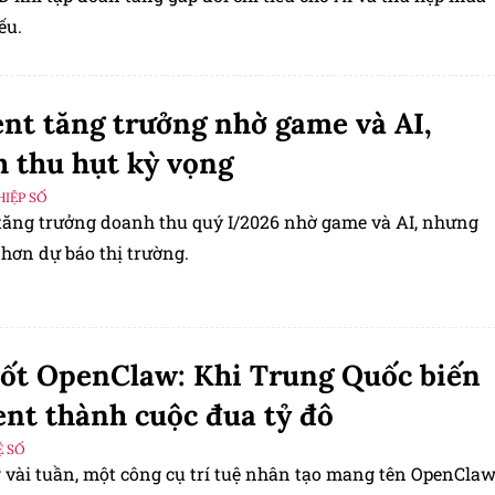
ếu.
nt tăng trưởng nhờ game và AI,
 thu hụt kỳ vọng
IỆP SỐ
tăng trưởng doanh thu quý I/2026 nhờ game và AI, nhưng
hơn dự báo thị trường.
ốt OpenClaw: Khi Trung Quốc biến
ent thành cuộc đua tỷ đô
 SỐ
ỉ trong vài tuần, một công cụ trí tuệ nhân tạo mang tên OpenCla