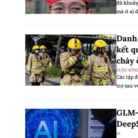
đã khuấy
mà ít ai 
Danh 
kết q
cháy 
CUỘC SỐNG
Các tập 
trợ sau 
GLM-4
Deep
AI