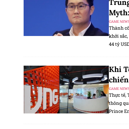
Trung
Myth
GAME NEW
Thành cô
khởi sắc,
44 tỷ USD
Khi T
chiến
GAME NEW
Thực tế,
thông qu
Prince En
này tại V