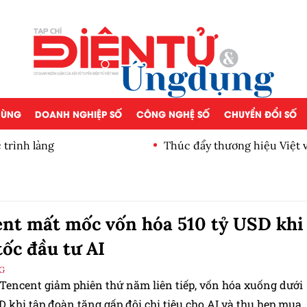
 DÙNG
DOANH NGHIỆP SỐ
CÔNG NGHỆ SỐ
CHUYỂN ĐỔI SỐ
 trình làng
Thúc đẩy thương hiệu Việt 
mắt tại Việt Nam
nt mất mốc vốn hóa 510 tỷ USD khi
tốc đầu tư AI
G
 Tencent giảm phiên thứ năm liên tiếp, vốn hóa xuống dưới
D khi tập đoàn tăng gấp đôi chi tiêu cho AI và thu hẹp mua