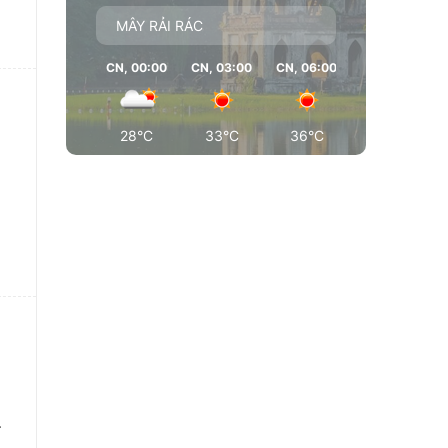
MÂY RẢI RÁC
CN, 00:00
CN, 03:00
CN, 06:00
CN, 09:00
28°C
33°C
36°C
37°C
w