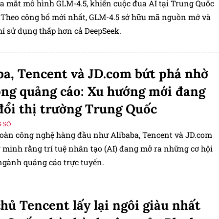
 ra mắt mô hình GLM-4.5, khiến cuộc đua AI tại Trung Quốc
 Theo công bố mới nhất, GLM-4.5 sở hữu mã nguồn mở và
hí sử dụng thấp hơn cả DeepSeek.
ba, Tencent và JD.com bứt phá nhờ
ong quảng cáo: Xu hướng mới đang
đổi thị trường Trung Quốc
 SỐ
đoàn công nghệ hàng đầu như Alibaba, Tencent và JD.com
 minh rằng trí tuệ nhân tạo (AI) đang mở ra những cơ hội
ngành quảng cáo trực tuyến.
hủ Tencent lấy lại ngôi giàu nhất