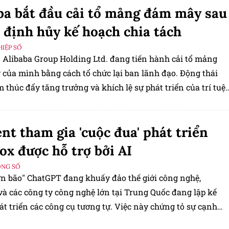
ba bắt đầu cải tổ mảng đám mây sau
 định hủy kế hoạch chia tách
IỆP SỐ
 Alibaba Group Holding Ltd. đang tiến hành cải tổ mảng
của mình bằng cách tổ chức lại ban lãnh đạo. Động thái
thúc đẩy tăng trưởng và khích lệ sự phát triển của trí tuệ
sau khi kế hoạch chia tách bộ phận điện toán trị giá 11 tỷ
ủy bỏ.
nt tham gia 'cuộc đua' phát triển
ox được hỗ trợ bởi AI
ỘNG SỐ
ơn bão" ChatGPT đang khuấy đảo thế giới công nghệ,
và các công ty công nghệ lớn tại Trung Quốc đang lập kế
t triển các công cụ tương tự. Việc này chứng tỏ sự cạnh
c liệt giữa các công ty trong thị trường công nghệ đang