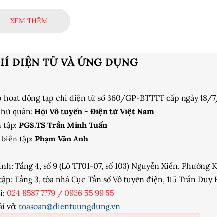
 trở nên khốc liệt và AI đang trở thành một yếu tố chính
lĩnh thị trường.
XEM THÊM
HÍ ĐIỆN TỬ VÀ ỨNG DỤNG
p hoạt động tạp chí điện tử số 360/GP-BTTTT cấp ngày 18/
chủ quản:
Hội Vô tuyến - Điện tử Việt Nam
 tập:
PGS.TS Trần Minh Tuấn
biên tập:
Phạm Văn Anh
ính: Tầng 4, số 9 (Lô TT01-07, số 103) Nguyễn Xiển, Phường
tập: Tầng 3, tòa nhà Cục Tần số Vô tuyến điện, 115 Trần Du
i:
024 8587 7779
/
0936 55 99 55
ài vở:
toasoan@dientuungdung.vn