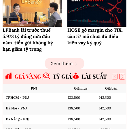
LPBank lãi trước thuế
HOSE gỡ margin cho TIX,
5.973 tỷ đồng nửa đầu
còn 57 mã chưa đủ điều
năm, tiền gửi không kỳ
kiện vay ký quỹ
hạn giảm tỷ trọng
Xem thêm
GIÁ VÀNG
TỶ GIÁ
LÃI SUẤT
PNJ
Giá mua
Giá bán
TPHCM - PNJ
138,500
142,500
Hà Nội - PNJ
138,500
142,500
Đà Nẵng - PNJ
138,500
142,500