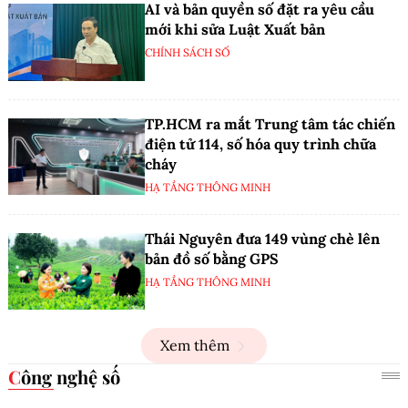
AI và bản quyền số đặt ra yêu cầu
mới khi sửa Luật Xuất bản
CHÍNH SÁCH SỐ
TP.HCM ra mắt Trung tâm tác chiến
điện tử 114, số hóa quy trình chữa
cháy
HẠ TẦNG THÔNG MINH
Thái Nguyên đưa 149 vùng chè lên
bản đồ số bằng GPS
HẠ TẦNG THÔNG MINH
Xem thêm
Công nghệ số