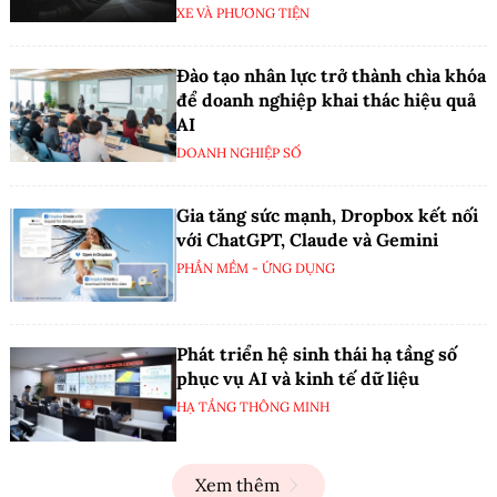
XE VÀ PHƯƠNG TIỆN
Đào tạo nhân lực trở thành chìa khóa
để doanh nghiệp khai thác hiệu quả
AI
DOANH NGHIỆP SỐ
Gia tăng sức mạnh, Dropbox kết nối
với ChatGPT, Claude và Gemini
PHẦN MỀM - ỨNG DỤNG
Phát triển hệ sinh thái hạ tầng số
phục vụ AI và kinh tế dữ liệu
HẠ TẦNG THÔNG MINH
Xem thêm