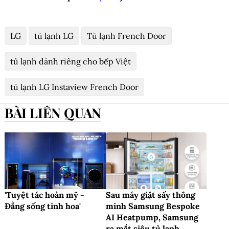
LG
tủ lạnh LG
Tủ lạnh French Door
tủ lạnh dành riêng cho bếp Việt
tủ lạnh LG Instaview French Door
BÀI LIÊN QUAN
'Tuyệt tác hoàn mỹ -
Sau máy giặt sấy thông
Đẳng sống tinh hoa'
minh Samsung Bespoke
AI Heatpump, Samsung
ra mắt siêu tủ lạnh