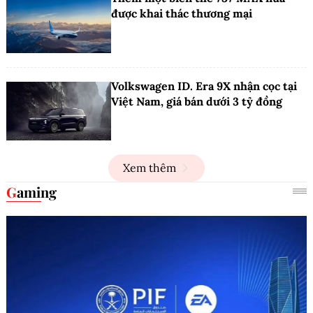
được khai thác thương mại
Volkswagen ID. Era 9X nhận cọc tại
Việt Nam, giá bán dưới 3 tỷ đồng
Xem thêm
Gaming