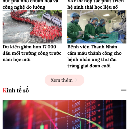
bứt phá nhờ chuẩn hóa và
VAEDR hợp tác phát triển
công nghệ đo lường
hệ sinh thái học liệu số
Dự kiến giảm hơn 17.000
Bệnh viện Thanh Nhàn
đầu mối trường công trước
cầm máu thành công cho
năm học mới
bệnh nhân ung thư đại
tràng giai đoạn cuối
Xem thêm
Kinh tế số