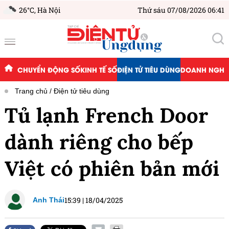
26°C,
Hà Nội
Thứ sáu 07/08/2026 06:41
CHUYỂN ĐỘNG SỐ
KINH TẾ SỐ
ĐIỆN TỬ TIÊU DÙNG
DOANH NGHIỆ
Trang chủ
Điện tử tiêu dùng
Tủ lạnh French Door
dành riêng cho bếp
Việt có phiên bản mới
15:39
|
18/04/2025
Anh Thái