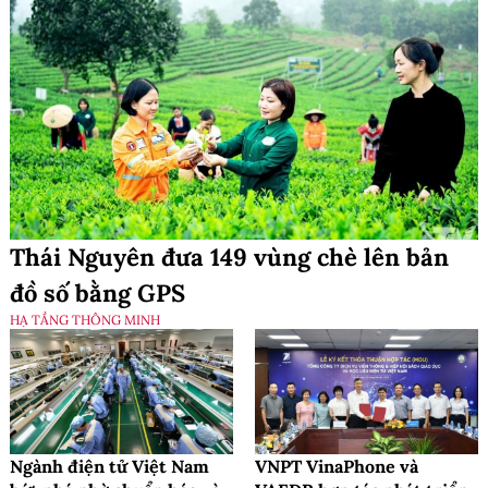
Thái Nguyên đưa 149 vùng chè lên bản
đồ số bằng GPS
HẠ TẦNG THÔNG MINH
Ngành điện tử Việt Nam
VNPT VinaPhone và