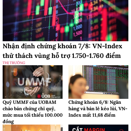
Nhận định chứng khoán 7/8: VN-Index
thử thách vùng hỗ trợ 1.750-1.760 điểm
THỊ TRƯỜNG
Quỹ UMMF của UOBAM
Chứng khoán 6/8: Ngân
chào bán chứng chỉ quỹ,
hàng và bán lẻ kéo lùi, VN-
mức mua tối thiểu 100.000
Index mất 11,68 điểm
đồng