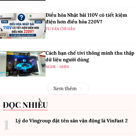
Điều hòa Nhật bãi 110V có tiết kiệm
điện hơn điều hòa 220V?
TƯ VẤN CHỈ DẪN
Cách hạn chế tivi thông minh thu thập
dữ liệu người dùng
NGHE - NHÌN
Xem thêm
ĐỌC NHIỀU
Lý do Vingroup đặt tên sân vận động là VinFast
2