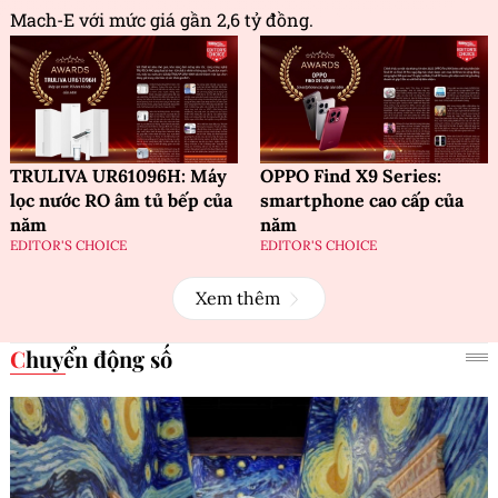
Mach-E với mức giá gần 2,6 tỷ đồng.
TRULIVA UR61096H: Máy
OPPO Find X9 Series:
lọc nước RO âm tủ bếp của
smartphone cao cấp của
năm
năm
EDITOR'S CHOICE
EDITOR'S CHOICE
Xem thêm
Chuyển động số