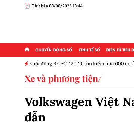
Thứ bảy 08/08/2026 13:44
CHUYỂN ĐỘNG SỐ
KINH TẾ SỐ
ĐIỆN TỬ TIÊU
g ai đam
Khởi động RE:ACT 2026, tìm kiếm hơn 600 dự á
thanh niên
Xe và phương tiện
Volkswagen Việt N
dẫn