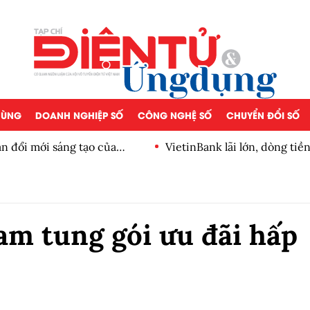
 DÙNG
DOANH NGHIỆP SỐ
CÔNG NGHỆ SỐ
CHUYỂN ĐỔI SỐ
n đổi mới sáng tạo của
VietinBank lãi lớn, dòng ti
số
am tung gói ưu đãi hấp