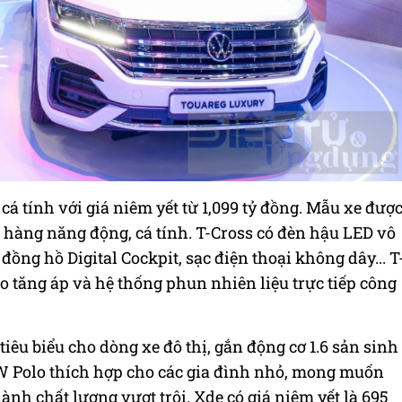
á tính với giá niêm yết từ 1,099 tỷ đồng. Mẫu xe đượ
 hàng năng động, cá tính. T-Cross có đèn hậu LED vô
đồng hồ Digital Cockpit, sạc điện thoại không dây... T
bo tăng áp và hệ thống phun nhiên liệu trực tiếp công
êu biểu cho dòng xe đô thị, gắn động cơ 1.6 sản sinh
W Polo thích hợp cho các gia đình nhỏ, mong muốn
ành chất lượng vượt trội. Xde có giá niêm yết là 695