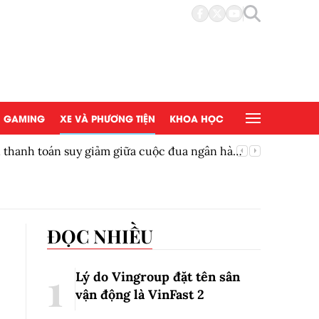
GAMING
XE VÀ PHƯƠNG TIỆN
KHOA HỌC
ền thanh toán suy giảm giữa cuộc đua ngân hàng
Thêm một
ĐỌC NHIỀU
Lý do Vingroup đặt tên sân
vận động là VinFast
2