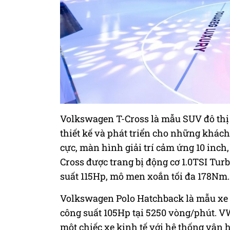
Volkswagen T-Cross là mẫu SUV đô thị c
thiết kế và phát triển cho những khách
cực, màn hình giải trí cảm ứng 10 inch, 
Cross được trang bị động cơ 1.0TSI Tur
suất 115Hp, mô men xoắn tối đa 178Nm.
Volkswagen Polo Hatchback là mẫu xe ti
công suất 105Hp tại 5250 vòng/phút. V
một chiếc xe kinh tế với hệ thống vận h