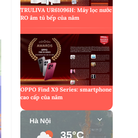
TRULIVA UR61096H: Máy lọc nước
RO âm tủ bếp của năm
OPPO Find X9 Series: smartphone
cao cấp của năm
Hà Nội
35°C