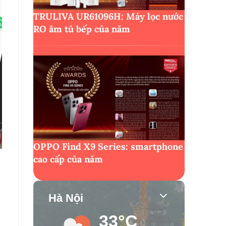
TRULIVA UR61096H: Máy lọc nước
RO âm tủ bếp của năm
OPPO Find X9 Series: smartphone
cao cấp của năm
Hà Nội
33°C