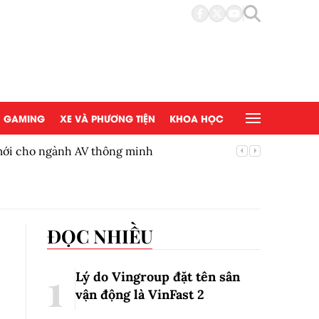
GAMING
XE VÀ PHƯƠNG TIỆN
KHOA HỌC
 mới cho ngành AV thông minh
BYD Việ
ĐỌC NHIỀU
Lý do Vingroup đặt tên sân
vận động là VinFast
2