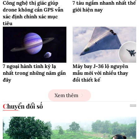
Công nghệ thị giác giúp
7 tàu ngầm nhanh nhất thế
drone không cần GPS vẫn
giới hiện nay
xác định chính xác mục
tiêu
7 ngoại hành tinh kỳ lạ
Máy bay J-36 lộ nguyên
nhất trong những năm gần
mẫu mới với nhiều thay
đây
đổi thiết kế
Xem thêm
Chuyển đổi số