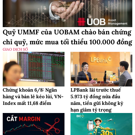
Quỹ UMMF của UOBAM chào bán chứng
chỉ quỹ, mức mua tối thiểu 100.000 đồng
GIAO DỊCH SỐ
Chứng khoán 6/8: Ngân
LPBank lãi trước thuế
hàng và bán lẻ kéo lùi, VN-
5.973 tỷ đồng nửa đầu
Index mất 11,68 điểm
năm, tiền gửi không kỳ
hạn giảm tỷ trọng