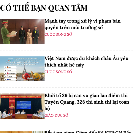
CÓ THỂ BẠN QUAN TÂM
Mạnh tay trong xử lý vi phạm bản
quyền trên môi trường số
CUỘC SỐNG SỐ
Việt Nam được du khách châu Âu yêu
thích nhất hè này
CUỘC SỐNG SỐ
Khởi tố 29 bị can vụ gian lận điểm thi
Tuyên Quang, 328 thí sinh thi lại toàn
bộ
GIÁO DỤC SỐ
Bắt tạm giam Giám đốc Sở KH&CN Bắc