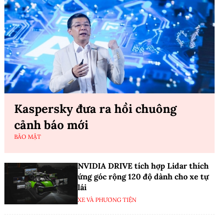
Kaspersky đưa ra hồi chuông
cảnh báo mới
BẢO MẬT
NVIDIA DRIVE tích hợp Lidar thích
ứng góc rộng 120 độ dành cho xe tự
lái
XE VÀ PHƯƠNG TIỆN