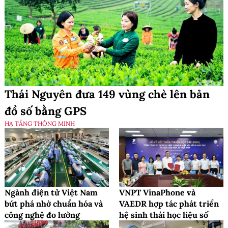
Thái Nguyên đưa 149 vùng chè lên bản
đồ số bằng GPS
HẠ TẦNG THÔNG MINH
Ngành điện tử Việt Nam
VNPT VinaPhone và
bứt phá nhờ chuẩn hóa và
VAEDR hợp tác phát triển
công nghệ đo lường
hệ sinh thái học liệu số