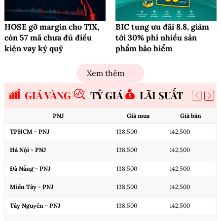
HOSE gỡ margin cho TIX,
BIC tung ưu đãi 8.8, giảm
còn 57 mã chưa đủ điều
tới 30% phí nhiều sản
kiện vay ký quỹ
phẩm bảo hiểm
Xem thêm
GIÁ VÀNG
TỶ GIÁ
LÃI SUẤT
PNJ
Giá mua
Giá bán
TPHCM - PNJ
138,500
142,500
Hà Nội - PNJ
138,500
142,500
Đà Nẵng - PNJ
138,500
142,500
Miền Tây - PNJ
138,500
142,500
Tây Nguyên - PNJ
138,500
142,500