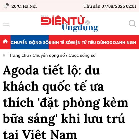
26°C,
Hà Nội
Thứ sáu 07/08/2026 02:01
CHUYỂN ĐỘNG SỐ
KINH TẾ SỐ
ĐIỆN TỬ TIÊU DÙNG
DOANH NGHIỆ
Trang chủ
Chuyển động số
Cuộc sống số
Agoda tiết lộ: du
khách quốc tế ưa
thích 'đặt phòng kèm
bữa sáng' khi lưu trú
tại Việt Nam