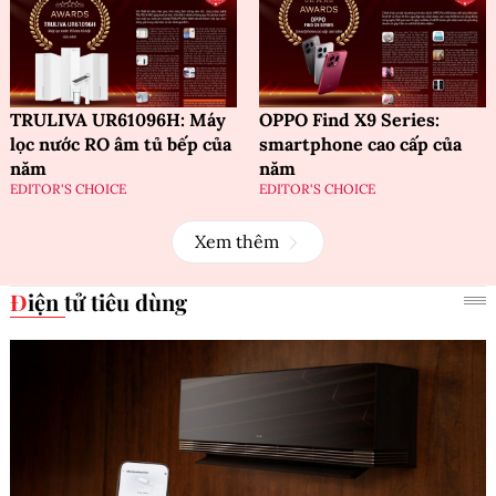
TRULIVA UR61096H: Máy
OPPO Find X9 Series:
lọc nước RO âm tủ bếp của
smartphone cao cấp của
năm
năm
EDITOR'S CHOICE
EDITOR'S CHOICE
Xem thêm
Điện tử tiêu dùng