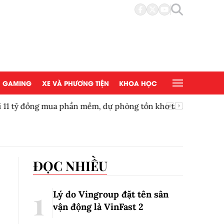
GAMING
XE VÀ PHƯƠNG TIỆN
KHOA HỌC
mua phần mềm, dự phòng tồn kho tăng gấp 2,5
Vườn thú
ĐỌC NHIỀU
Lý do Vingroup đặt tên sân
vận động là VinFast
2