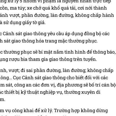
rung xử lý 5 nhóm vi phạm là nguyên nhân trực tiếp
ồn, ma túy; xe chở quá khổ quá tải, cơi nới thành
tránh vượt, phần đường, làn đường, không chấp hành
à sử dụng giấy tờ giả.
c Cảnh sát giao thông yêu cầu áp dụng đồng bộ các
nh sát giao thông hóa trang mặc thường phục.
c thường phục sẽ bí mật nắm tình hình để thông báo,
dụng rượu bia tham gia giao thông trên tuyến.
ránh, vượt; đi sai phần đường, làn đường; không chấp
ông... Cục Cảnh sát giao thông cho biết đối với các
 sát, công an các đơn vị, địa phương sẽ bố trí cán bộ
 thiết bị kỹ thuật nghiệp vụ, thường xuyên di
ạm.
ệm vụ công khai để xử lý. Trường hợp không dừng