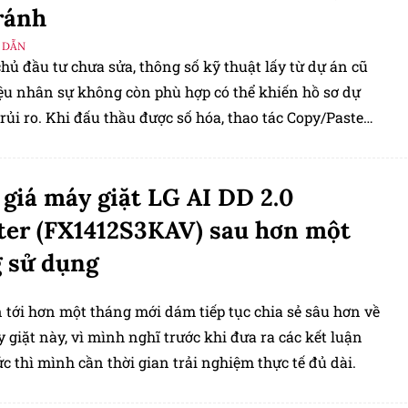
ránh
 DẪN
hủ đầu tư chưa sửa, thông số kỹ thuật lấy từ dự án cũ
iệu nhân sự không còn phù hợp có thể khiến hồ sơ dự
rủi ro. Khi đấu thầu được số hóa, thao tác Copy/Paste
 kiệm thời gian nhưng cũng có thể khiến nhà thầu trả
giá máy giặt LG AI DD 2.0
ter (FX1412S3KAV) sau hơn một
 sử dụng
 tới hơn một tháng mới dám tiếp tục chia sẻ sâu hơn về
 giặt này, vì mình nghĩ trước khi đưa ra các kết luận
c thì mình cần thời gian trải nghiệm thực tế đủ dài.