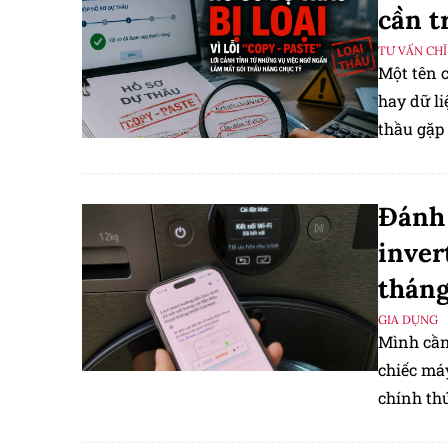
cần t
TƯ VẤN CHỈ
Một tên c
hay dữ l
thầu gặp 
giúp tiết
giá đắt.
Đánh 
inver
tháng
GIA DỤNG
Mình cần
chiếc máy
chính thứ