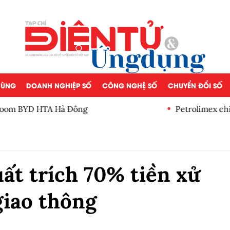
 DÙNG
DOANH NGHIỆP SỐ
CÔNG NGHỆ SỐ
CHUYỂN ĐỔI SỐ
 Hà Đông
Petrolimex chi 11 tỷ đồng 
lần
ất trích 70% tiền xử
giao thông