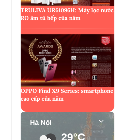
TRULIVA UR61096H: Máy lọc nước
RO âm tủ bếp của năm
OPPO Find X9 Series: smartphone
cao cấp của năm
Hà Nội
29°C