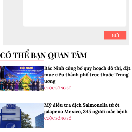
CÓ THỂ BẠN QUAN TÂM
Bắc Ninh công bố quy hoạch đô thị, đặt
mục tiêu thành phố trực thuộc Trung
ương
CUỘC SỐNG SỐ
Mỹ điều tra dịch Salmonella từ ớt
jalapeno Mexico, 345 người mắc bệnh
CUỘC SỐNG SỐ