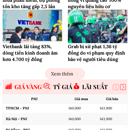
mua phần mềm, dự phòng
đồng vì quảng cáo '100%
tồn kho tăng gấp 2,5 lần
nguyên liệu hữu cơ'
Vietbank lãi tăng 83%,
Grab bị xử phạt 1,36 tỷ
dòng tiền kinh doanh âm
đồng do vi phạm quy định
hơn 4.700 tỷ đồng
bảo vệ người tiêu dùng
Xem thêm
GIÁ VÀNG
TỶ GIÁ
LÃI SUẤT
PNJ
Giá mua
Giá bán
TPHCM - PNJ
140,000
143,900
Hà Nội - PNJ
140,000
143,900
Đà Nẵng - PNJ
140,000
143,900