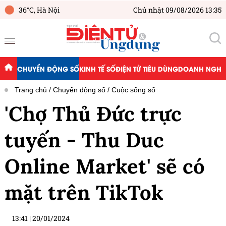
36°C,
Hà Nội
Chủ nhật 09/08/2026 13:35
CHUYỂN ĐỘNG SỐ
KINH TẾ SỐ
ĐIỆN TỬ TIÊU DÙNG
DOANH NGHIỆ
Trang chủ
Chuyển động số
Cuộc sống số
'Chợ Thủ Đức trực
tuyến - Thu Duc
Online Market' sẽ có
mặt trên TikTok
13:41
|
20/01/2024