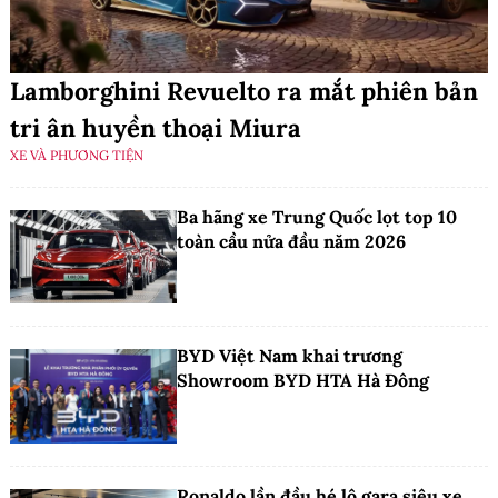
Lamborghini Revuelto ra mắt phiên bản
tri ân huyền thoại Miura
XE VÀ PHƯƠNG TIỆN
Ba hãng xe Trung Quốc lọt top 10
toàn cầu nửa đầu năm 2026
BYD Việt Nam khai trương
Showroom BYD HTA Hà Đông
Ronaldo lần đầu hé lộ gara siêu xe