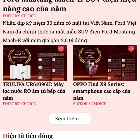
năng cao của năm
EDITOR'S CHOICE
Nhân dịp kỷ niệm 30 năm có mặt tại Việt Nam, Ford Việt
Nam đã chính thức ra mắt mẫu SUV điện Ford Mustang
Mach-E với mức giá gần 2,6 tỷ đồng.
TRULIVA UR61096H: Máy
OPPO Find X9 Series:
lọc nước RO âm tủ bếp của
smartphone cao cấp của
năm
năm
EDITOR'S CHOICE
EDITOR'S CHOICE
Xem thêm
Điện tử tiêu dùng