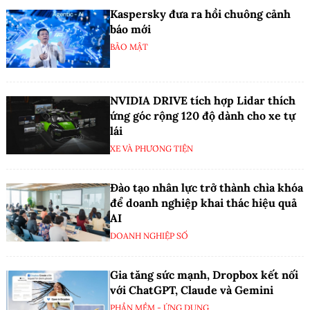
Kaspersky đưa ra hồi chuông cảnh
báo mới
BẢO MẬT
NVIDIA DRIVE tích hợp Lidar thích
ứng góc rộng 120 độ dành cho xe tự
lái
XE VÀ PHƯƠNG TIỆN
Đào tạo nhân lực trở thành chìa khóa
để doanh nghiệp khai thác hiệu quả
AI
DOANH NGHIỆP SỐ
Gia tăng sức mạnh, Dropbox kết nối
với ChatGPT, Claude và Gemini
PHẦN MỀM - ỨNG DỤNG