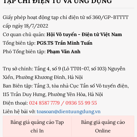
TẠP CHÍ ĐIỆN TỬ VÀ ỨNG DỤNG
Giấy phép hoạt động tạp chí điện tử số 360/GP-BTTTT
cấp ngày 18/7/2022
Cơ quan chủ quản:
Hội Vô tuyến - Điện tử Việt Nam
Tổng biên tập:
PGS.TS Trần Minh Tuấn
Phó Tổng biên tập:
Phạm Văn Anh
Trụ sở chính: Tầng 4, số 9 (Lô TT01-07, số 103) Nguyễn
Xiển, Phường Khương Đình, Hà Nội
Ban Biên tập: Tầng 3, tòa nhà Cục Tần số Vô tuyến điện,
115 Trần Duy Hưng, Phường Yên Hòa, Hà Nội
Điện thoại:
024 8587 7779
/
0936 55 99 55
Liên hệ bài vở:
toasoan@dientuungdung.vn
Bảng giá quảng cáo Tạp
Bảng giá quảng cáo
chí In
Online