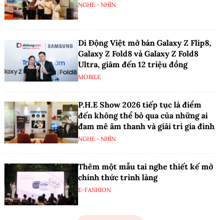
NGHE - NHÌN
Di Động Việt mở bán Galaxy Z Flip8,
Galaxy Z Fold8 và Galaxy Z Fold8
Ultra, giảm đến 12 triệu đồng
MOBILE
P.H.E Show 2026 tiếp tục là điểm
đến không thể bỏ qua của những ai
đam mê âm thanh và giải trí gia đình
NGHE - NHÌN
Thêm một mẫu tai nghe thiết kế mở
chính thức trình làng
E-FASHION