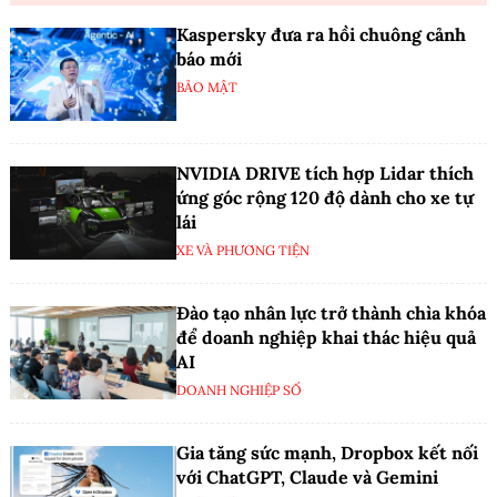
Kaspersky đưa ra hồi chuông cảnh
báo mới
BẢO MẬT
NVIDIA DRIVE tích hợp Lidar thích
ứng góc rộng 120 độ dành cho xe tự
lái
XE VÀ PHƯƠNG TIỆN
Đào tạo nhân lực trở thành chìa khóa
để doanh nghiệp khai thác hiệu quả
AI
DOANH NGHIỆP SỐ
Gia tăng sức mạnh, Dropbox kết nối
với ChatGPT, Claude và Gemini