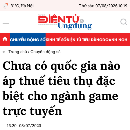
31°C,
Hà Nội
Thứ sáu 07/08/2026 10:19
CHUYỂN ĐỘNG SỐ
KINH TẾ SỐ
ĐIỆN TỬ TIÊU DÙNG
DOANH NGHIỆ
Trang chủ
Chuyển động số
Chưa có quốc gia nào
áp thuế tiêu thụ đặc
biệt cho ngành game
trực tuyến
13:20
|
08/07/2023