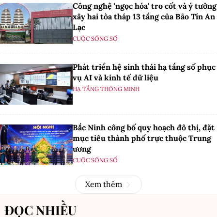
Công nghệ 'ngọc hóa' tro cốt và ý tưởng
xây hai tòa tháp 13 tầng của Bảo Tín An
Lạc
CUỘC SỐNG SỐ
Phát triển hệ sinh thái hạ tầng số phục
vụ AI và kinh tế dữ liệu
HẠ TẦNG THÔNG MINH
Bắc Ninh công bố quy hoạch đô thị, đặt
mục tiêu thành phố trực thuộc Trung
ương
CUỘC SỐNG SỐ
Xem thêm
ĐỌC NHIỀU