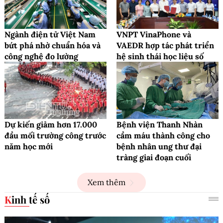
Ngành điện tử Việt Nam
VNPT VinaPhone và
bứt phá nhờ chuẩn hóa và
VAEDR hợp tác phát triển
công nghệ đo lường
hệ sinh thái học liệu số
Dự kiến giảm hơn 17.000
Bệnh viện Thanh Nhàn
đầu mối trường công trước
cầm máu thành công cho
năm học mới
bệnh nhân ung thư đại
tràng giai đoạn cuối
Xem thêm
Kinh tế số