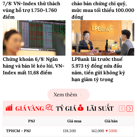
7/8: VN-Index thử thách
chào bán chứng chỉ quỹ,
vùng hỗ trợ 1.750-1.760
mức mua tối thiểu 100.000
điểm
đồng
Chứng khoán 6/8: Ngân
LPBank lãi trước thuế
hàng và bán lẻ kéo lùi, VN-
5.973 tỷ đồng nửa đầu
Index mất 11,68 điểm
năm, tiền gửi không kỳ
hạn giảm tỷ trọng
Xem thêm
GIÁ VÀNG
TỶ GIÁ
LÃI SUẤT
PNJ
Giá mua
Giá bán
TPHCM - PNJ
138,500
142,000
▼500K