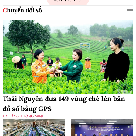
Chuyển đổi số
Thái Nguyên đưa 149 vùng chè lên bản
đồ số bằng GPS
HẠ TẦNG THÔNG MINH