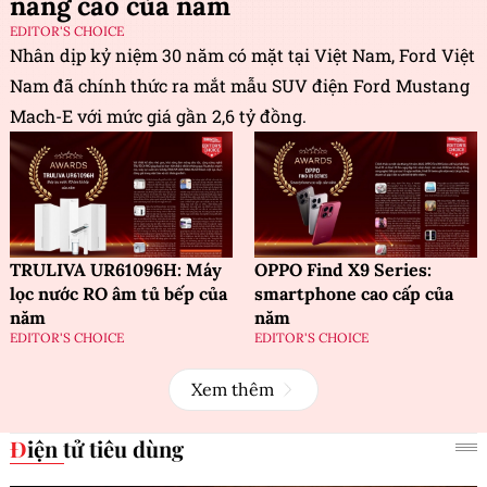
năng cao của năm
EDITOR'S CHOICE
Nhân dịp kỷ niệm 30 năm có mặt tại Việt Nam, Ford Việt
Nam đã chính thức ra mắt mẫu SUV điện Ford Mustang
Mach-E với mức giá gần 2,6 tỷ đồng.
TRULIVA UR61096H: Máy
OPPO Find X9 Series:
lọc nước RO âm tủ bếp của
smartphone cao cấp của
năm
năm
EDITOR'S CHOICE
EDITOR'S CHOICE
Xem thêm
Điện tử tiêu dùng