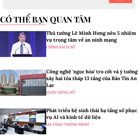
CÓ THỂ BẠN QUAN TÂM
Thủ tướng Lê Minh Hưng nêu 5 nhiệm
vụ trọng tâm về an ninh mạng
CHÍNH SÁCH SỐ
Công nghệ 'ngọc hóa' tro cốt và ý tưởng
xây hai tòa tháp 13 tầng của Bảo Tín An
Lạc
CUỘC SỐNG SỐ
Phát triển hệ sinh thái hạ tầng số phục
vụ AI và kinh tế dữ liệu
HẠ TẦNG THÔNG MINH