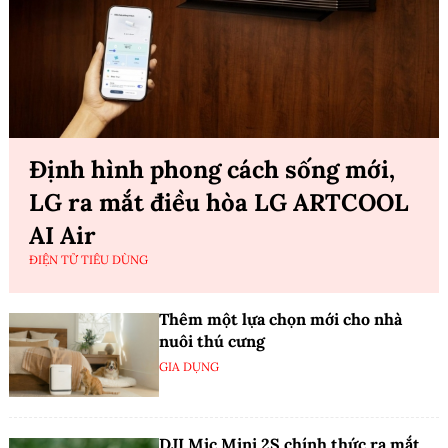
Định hình phong cách sống mới,
LG ra mắt điều hòa LG ARTCOOL
AI Air
ĐIỆN TỬ TIÊU DÙNG
Thêm một lựa chọn mới cho nhà
nuôi thú cưng
GIA DỤNG
DJI Mic Mini 2S chính thức ra mắt