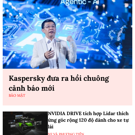
Kaspersky đưa ra hồi chuông
cảnh báo mới
BẢO MẬT
NVIDIA DRIVE tích hợp Lidar thích
ứng góc rộng 120 độ dành cho xe tự
lái
XE VÀ PHƯƠNG TIỆN