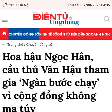
26°C,
Hà Nội
Thứ sáu 07/08/2026 04:35
CHUYỂN ĐỘNG SỐ
KINH TẾ SỐ
ĐIỆN TỬ TIÊU DÙNG
DOANH NGHIỆ
Trang chủ
Chuyển động số
Hoa hậu Ngọc Hân,
cầu thủ Văn Hậu tham
gia ‘Ngàn bước chạy’
vì cộng đồng không
ma túy