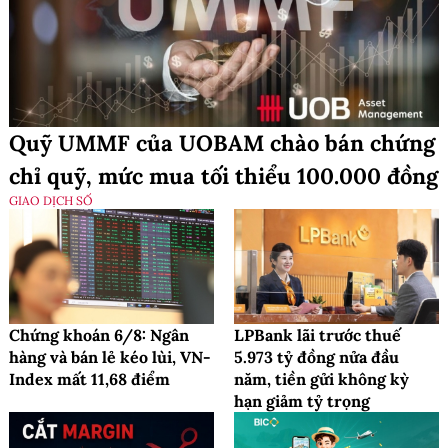
Quỹ UMMF của UOBAM chào bán chứng
chỉ quỹ, mức mua tối thiểu 100.000 đồng
GIAO DỊCH SỐ
Chứng khoán 6/8: Ngân
LPBank lãi trước thuế
hàng và bán lẻ kéo lùi, VN-
5.973 tỷ đồng nửa đầu
Index mất 11,68 điểm
năm, tiền gửi không kỳ
hạn giảm tỷ trọng