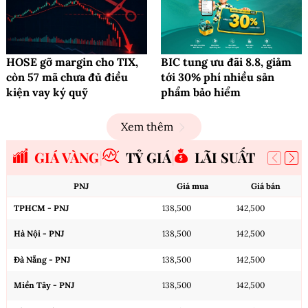
HOSE gỡ margin cho TIX,
BIC tung ưu đãi 8.8, giảm
còn 57 mã chưa đủ điều
tới 30% phí nhiều sản
kiện vay ký quỹ
phẩm bảo hiểm
Xem thêm
GIÁ VÀNG
TỶ GIÁ
LÃI SUẤT
PNJ
Giá mua
Giá bán
TPHCM - PNJ
138,500
142,500
Hà Nội - PNJ
138,500
142,500
Đà Nẵng - PNJ
138,500
142,500
Miền Tây - PNJ
138,500
142,500