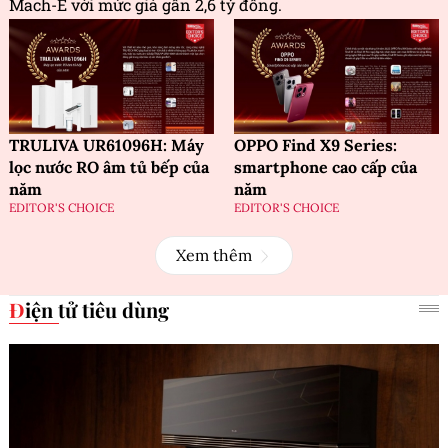
Mach-E với mức giá gần 2,6 tỷ đồng.
TRULIVA UR61096H: Máy
OPPO Find X9 Series:
lọc nước RO âm tủ bếp của
smartphone cao cấp của
năm
năm
EDITOR'S CHOICE
EDITOR'S CHOICE
Xem thêm
Điện tử tiêu dùng