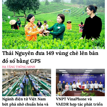
Thái Nguyên đưa 149 vùng chè lên bản
đồ số bằng GPS
HẠ TẦNG THÔNG MINH
Ngành điện tử Việt Nam
VNPT VinaPhone và
bứt phá nhờ chuẩn hóa và
VAEDR hợp tác phát triển