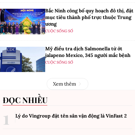
Bắc Ninh công bố quy hoạch đô thị, đặt
mục tiêu thành phố trực thuộc Trung
ương
CUỘC SỐNG SỐ
Mỹ điều tra dịch Salmonella từ ớt
jalapeno Mexico, 345 người mắc bệnh
CUỘC SỐNG SỐ
Xem thêm
ĐỌC NHIỀU
Lý do Vingroup đặt tên sân vận động là VinFast
2