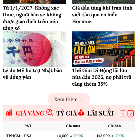
Từ 1/1/2027: Không xác
Giá dầu tăng khi Iran tính
thực, người bán sẽ không
siết tàu qua eo biển
được giao dịch trên nền
Hormuz
tảng số
Lý do Mỹ hỗ trợ Nhật bảo
Thế Giới Di Động lãi lớn
vệ đồng yên
nửa đầu 2026, nợ phải trả
tăng thêm 35%
Xem thêm
GIÁ VÀNG
TỶ GIÁ
LÃI SUẤT
PNJ
Giá mua
Giá bán
TPHCM - PNJ
140,000
▲1500K
143,900
▲1700K