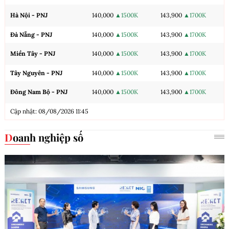
Hà Nội - PNJ
140,000
▲1500K
143,900
▲1700K
Đà Nẵng - PNJ
140,000
▲1500K
143,900
▲1700K
Miền Tây - PNJ
140,000
▲1500K
143,900
▲1700K
Tây Nguyên - PNJ
140,000
▲1500K
143,900
▲1700K
Đông Nam Bộ - PNJ
140,000
▲1500K
143,900
▲1700K
Cập nhật: 08/08/2026 11:45
Doanh nghiệp số