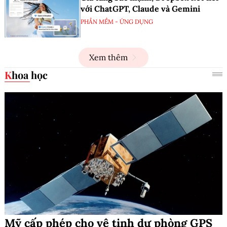
với ChatGPT, Claude và Gemini
PHẦN MỀM - ỨNG DỤNG
Xem thêm
Khoa học
Mỹ cấp phép cho vệ tinh dự phòng GPS