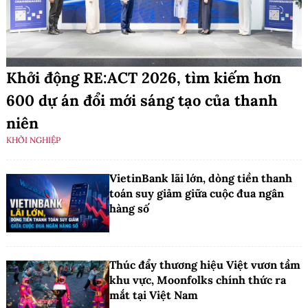
Khởi động RE:ACT 2026, tìm kiếm hơn
600 dự án đổi mới sáng tạo của thanh
niên
KHỞI NGHIỆP
VietinBank lãi lớn, dòng tiền thanh
toán suy giảm giữa cuộc đua ngân
hàng số
Thúc đẩy thương hiệu Việt vươn tầm
khu vực, Moonfolks chính thức ra
mắt tại Việt Nam