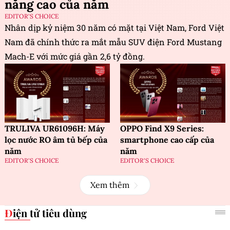
năng cao của năm
EDITOR'S CHOICE
Nhân dịp kỷ niệm 30 năm có mặt tại Việt Nam, Ford Việt
Nam đã chính thức ra mắt mẫu SUV điện Ford Mustang
Mach-E với mức giá gần 2,6 tỷ đồng.
TRULIVA UR61096H: Máy
OPPO Find X9 Series:
lọc nước RO âm tủ bếp của
smartphone cao cấp của
năm
năm
EDITOR'S CHOICE
EDITOR'S CHOICE
Xem thêm
Điện tử tiêu dùng