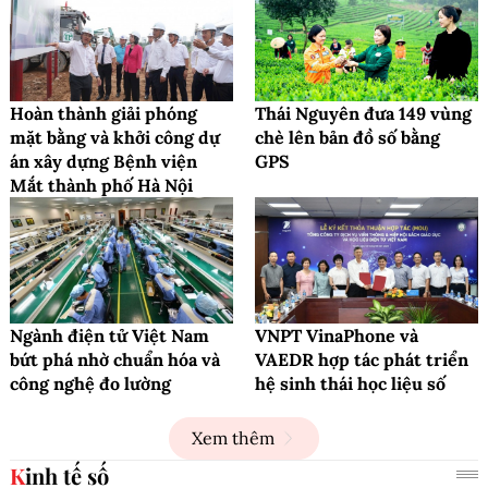
Hoàn thành giải phóng
Thái Nguyên đưa 149 vùng
mặt bằng và khởi công dự
chè lên bản đồ số bằng
án xây dựng Bệnh viện
GPS
Mắt thành phố Hà Nội
Ngành điện tử Việt Nam
VNPT VinaPhone và
bứt phá nhờ chuẩn hóa và
VAEDR hợp tác phát triển
công nghệ đo lường
hệ sinh thái học liệu số
Xem thêm
Kinh tế số