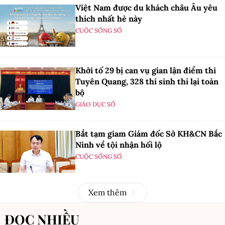
Việt Nam được du khách châu Âu yêu
thích nhất hè này
CUỘC SỐNG SỐ
Khởi tố 29 bị can vụ gian lận điểm thi
Tuyên Quang, 328 thí sinh thi lại toàn
bộ
GIÁO DỤC SỐ
Bắt tạm giam Giám đốc Sở KH&CN Bắc
Ninh về tội nhận hối lộ
CUỘC SỐNG SỐ
Xem thêm
ĐỌC NHIỀU