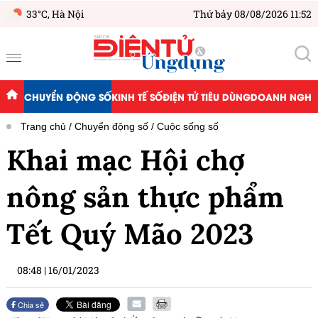
33°C,
Hà Nội
Thứ bảy 08/08/2026 11:52
CHUYỂN ĐỘNG SỐ
KINH TẾ SỐ
ĐIỆN TỬ TIÊU DÙNG
DOANH NGHIỆ
Trang chủ
Chuyển động số
Cuộc sống số
Khai mạc Hội chợ
nông sản thực phẩm
Tết Quý Mão 2023
08:48
|
16/01/2023
Chia sẻ