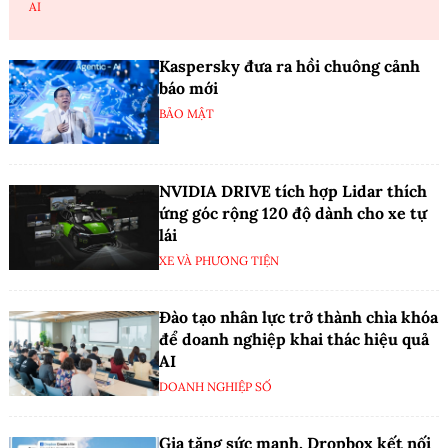
AI
Kaspersky đưa ra hồi chuông cảnh
báo mới
BẢO MẬT
NVIDIA DRIVE tích hợp Lidar thích
ứng góc rộng 120 độ dành cho xe tự
lái
XE VÀ PHƯƠNG TIỆN
Đào tạo nhân lực trở thành chìa khóa
để doanh nghiệp khai thác hiệu quả
AI
DOANH NGHIỆP SỐ
Gia tăng sức mạnh, Dropbox kết nối