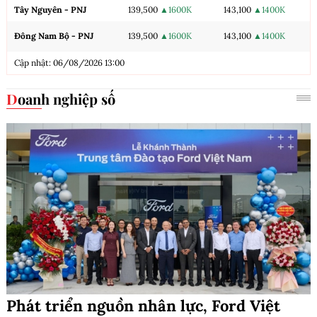
Tây Nguyên - PNJ
139,500
▲1600K
143,100
▲1400K
Đông Nam Bộ - PNJ
139,500
▲1600K
143,100
▲1400K
Cập nhật: 06/08/2026 13:00
Doanh nghiệp số
Phát triển nguồn nhân lực, Ford Việt