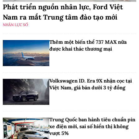
Phát triển nguồn nhân lực, Ford Việt
Nam ra mắt Trung tâm đào tạo mới
NHÂN LỰC SỐ
Thêm một biến thể 737 MAX nữa
được khai thác thương mại
Volkswagen ID. Era 9X nhận cọc tại
Việt Nam, giá bán dưới 3 tỷ đồng
Trung Quốc ban hành tiêu chuẩn pin
xe điện mới, sai số hiển thị không
vượt 5%