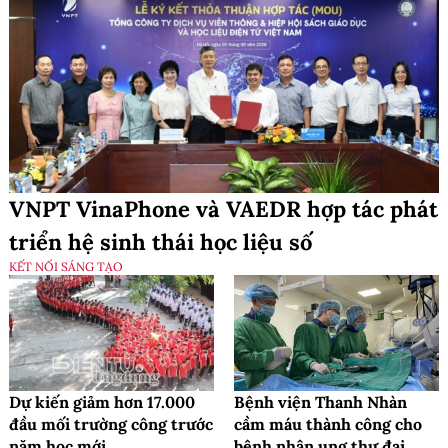
VNPT VinaPhone và VAEDR hợp tác phát
triển hệ sinh thái học liệu số
KẾT NỐI SÁNG TẠO
Dự kiến giảm hơn 17.000
Bệnh viện Thanh Nhàn
đầu mối trường công trước
cầm máu thành công cho
năm học mới
bệnh nhân ung thư đại