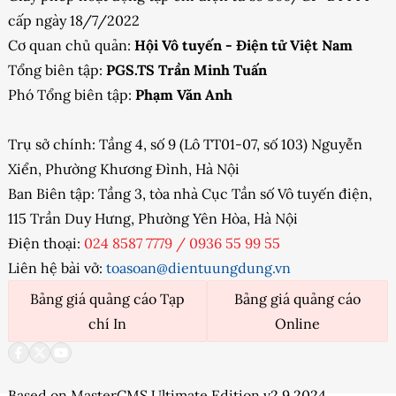
cấp ngày 18/7/2022
Cơ quan chủ quản:
Hội Vô tuyến - Điện tử Việt Nam
Tổng biên tập:
PGS.TS Trần Minh Tuấn
Phó Tổng biên tập:
Phạm Văn Anh
Trụ sở chính: Tầng 4, số 9 (Lô TT01-07, số 103) Nguyễn
Xiển, Phường Khương Đình, Hà Nội
Ban Biên tập: Tầng 3, tòa nhà Cục Tần số Vô tuyến điện,
115 Trần Duy Hưng, Phường Yên Hòa, Hà Nội
Điện thoại:
024 8587 7779
/
0936 55 99 55
Liên hệ bài vở:
toasoan@dientuungdung.vn
Bảng giá quảng cáo Tạp
Bảng giá quảng cáo
chí In
Online
Based on MasterCMS Ultimate Edition v2.9 2024