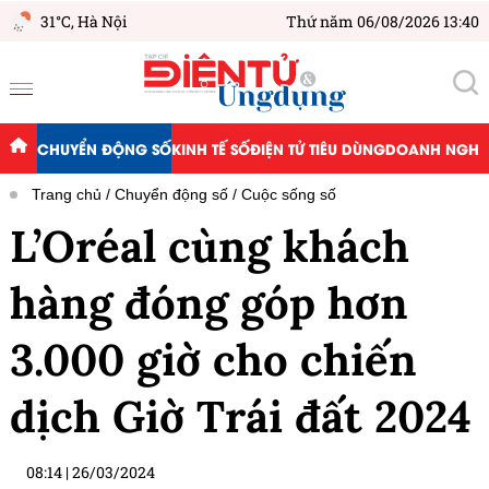
31°C,
Hà Nội
Thứ năm 06/08/2026 13:40
CHUYỂN ĐỘNG SỐ
KINH TẾ SỐ
ĐIỆN TỬ TIÊU DÙNG
DOANH NGHIỆ
Trang chủ
Chuyển động số
Cuộc sống số
L’Oréal cùng khách
hàng đóng góp hơn
3.000 giờ cho chiến
dịch Giờ Trái đất 2024
08:14
|
26/03/2024