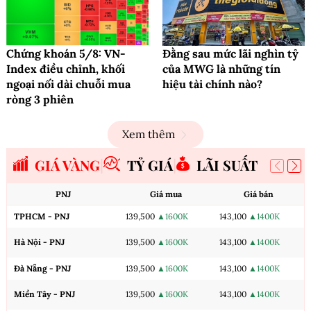
Chứng khoán 5/8: VN-
Đằng sau mức lãi nghìn tỷ
Index điều chỉnh, khối
của MWG là những tín
ngoại nối dài chuỗi mua
hiệu tài chính nào?
ròng 3 phiên
Xem thêm
GIÁ VÀNG
TỶ GIÁ
LÃI SUẤT
PNJ
Giá mua
Giá bán
TPHCM - PNJ
139,500
▲1600K
143,100
▲1400K
Hà Nội - PNJ
139,500
▲1600K
143,100
▲1400K
Đà Nẵng - PNJ
139,500
▲1600K
143,100
▲1400K
Miền Tây - PNJ
139,500
▲1600K
143,100
▲1400K