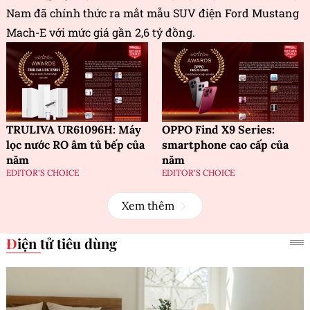
Nam đã chính thức ra mắt mẫu SUV điện Ford Mustang
Mach-E với mức giá gần 2,6 tỷ đồng.
TRULIVA UR61096H: Máy
OPPO Find X9 Series:
lọc nước RO âm tủ bếp của
smartphone cao cấp của
năm
năm
EDITOR'S CHOICE
EDITOR'S CHOICE
Xem thêm
Điện tử tiêu dùng