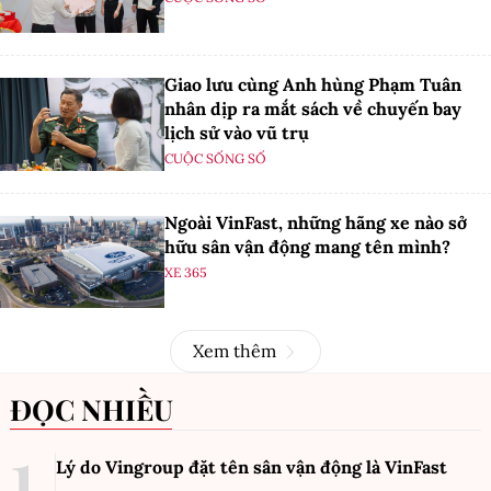
Giao lưu cùng Anh hùng Phạm Tuân
nhân dịp ra mắt sách về chuyến bay
lịch sử vào vũ trụ
CUỘC SỐNG SỐ
Ngoài VinFast, những hãng xe nào sở
hữu sân vận động mang tên mình?
XE 365
Xem thêm
ĐỌC NHIỀU
Lý do Vingroup đặt tên sân vận động là VinFast