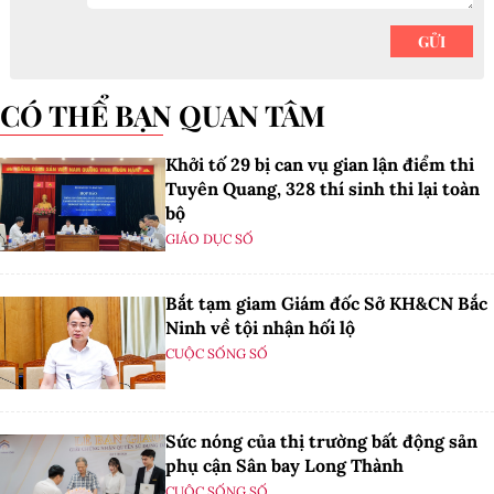
CÓ THỂ BẠN QUAN TÂM
Khởi tố 29 bị can vụ gian lận điểm thi
Tuyên Quang, 328 thí sinh thi lại toàn
bộ
GIÁO DỤC SỐ
Bắt tạm giam Giám đốc Sở KH&CN Bắc
Ninh về tội nhận hối lộ
CUỘC SỐNG SỐ
Sức nóng của thị trường bất động sản
phụ cận Sân bay Long Thành
CUỘC SỐNG SỐ