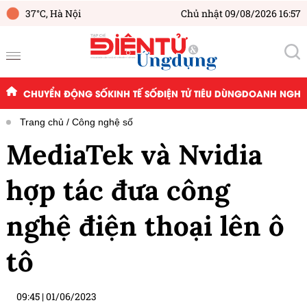
37°C,
Hà Nội
Chủ nhật 09/08/2026 16:57
CHUYỂN ĐỘNG SỐ
KINH TẾ SỐ
ĐIỆN TỬ TIÊU DÙNG
DOANH NGHIỆ
Trang chủ
Công nghệ số
MediaTek và Nvidia
hợp tác đưa công
nghệ điện thoại lên ô
tô
09:45
|
01/06/2023