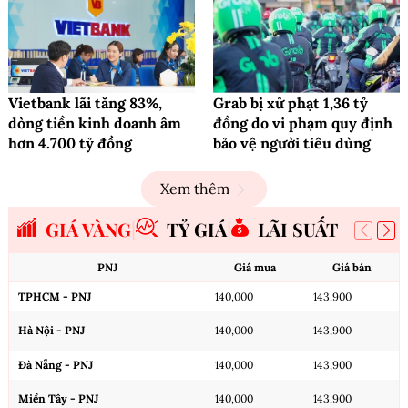
Vietbank lãi tăng 83%,
Grab bị xử phạt 1,36 tỷ
dòng tiền kinh doanh âm
đồng do vi phạm quy định
hơn 4.700 tỷ đồng
bảo vệ người tiêu dùng
Xem thêm
GIÁ VÀNG
TỶ GIÁ
LÃI SUẤT
PNJ
Giá mua
Giá bán
TPHCM - PNJ
140,000
143,900
Hà Nội - PNJ
140,000
143,900
Đà Nẵng - PNJ
140,000
143,900
Miền Tây - PNJ
140,000
143,900