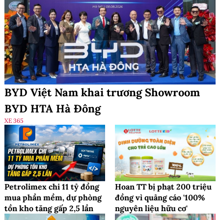
BYD Việt Nam khai trương Showroom
BYD HTA Hà Đông
XE 365
Petrolimex chi 11 tỷ đồng
Hoan TT bị phạt 200 triệu
mua phần mềm, dự phòng
đồng vì quảng cáo '100%
tồn kho tăng gấp 2,5 lần
nguyên liệu hữu cơ'