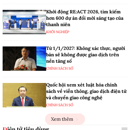
Khởi động RE:ACT 2026, tìm kiếm
hơn 600 dự án đổi mới sáng tạo của
thanh niên
KHỞI NGHIỆP
Từ 1/1/2027: Không xác thực, người
bán sẽ không được giao dịch trên
nền tảng số
CHÍNH SÁCH SỐ
Quốc hội xem xét luật hóa chính
sách về viễn thông, giao dịch điện tử
và chuyển giao công nghệ
CHÍNH SÁCH SỐ
Xem thêm
Điện tử tiêu dùng