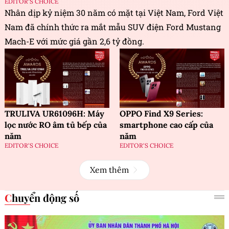
EDITOR'S CHOICE
Nhân dịp kỷ niệm 30 năm có mặt tại Việt Nam, Ford Việt
Nam đã chính thức ra mắt mẫu SUV điện Ford Mustang
Mach-E với mức giá gần 2,6 tỷ đồng.
TRULIVA UR61096H: Máy
OPPO Find X9 Series:
lọc nước RO âm tủ bếp của
smartphone cao cấp của
năm
năm
EDITOR'S CHOICE
EDITOR'S CHOICE
Xem thêm
Chuyển động số