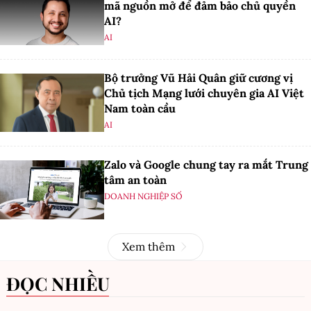
mã nguồn mở để đảm bảo chủ quyền
AI?
AI
Bộ trưởng Vũ Hải Quân giữ cương vị
Chủ tịch Mạng lưới chuyên gia AI Việt
Nam toàn cầu
AI
Zalo và Google chung tay ra mắt Trung
tâm an toàn
DOANH NGHIỆP SỐ
Xem thêm
ĐỌC NHIỀU