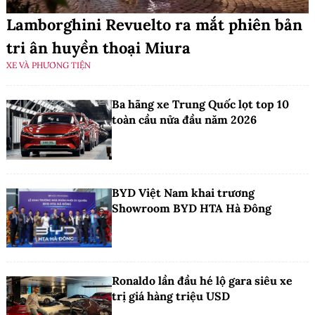
Lamborghini Revuelto ra mắt phiên bản
tri ân huyền thoại Miura
XE VÀ PHƯƠNG TIỆN
Ba hãng xe Trung Quốc lọt top 10
toàn cầu nửa đầu năm 2026
BYD Việt Nam khai trương
Showroom BYD HTA Hà Đông
Ronaldo lần đầu hé lộ gara siêu xe
trị giá hàng triệu USD