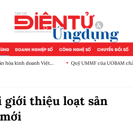
 DÙNG
DOANH NGHIỆP SỐ
CÔNG NGHỆ SỐ
CHUYỂN ĐỔI SỐ
ăn hóa kinh doanh Việt
Quỹ UMMF của UOBAM chào 
100.000 đồng
iới thiệu loạt sản
 mới