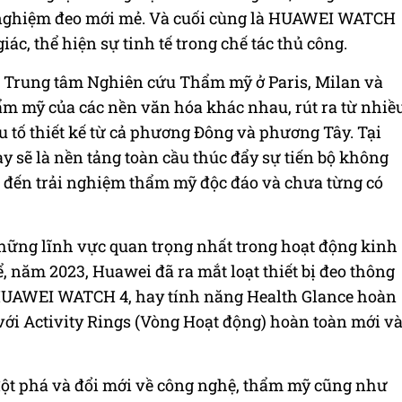
ải nghiệm đeo mới mẻ. Và cuối cùng là HUAWEI WATCH
iác, thể hiện sự tinh tế trong chế tác thủ công.
c Trung tâm Nghiên cứu Thẩm mỹ ở Paris, Milan và
m mỹ của các nền văn hóa khác nhau, rút ra từ nhiề
u tố thiết kế từ cả phương Đông và phương Tây. Tại
sẽ là nền tảng toàn cầu thúc đẩy sự tiến bộ không
 đến trải nghiệm thẩm mỹ độc đáo và chưa từng có
những lĩnh vực quan trọng nhất trong hoạt động kinh
 năm 2023, Huawei đã ra mắt loạt thiết bị đeo thông
AWEI WATCH 4, hay tính năng Health Glance hoàn
ới Activity Rings (Vòng Hoạt động) hoàn toàn mới v
đột phá và đổi mới về công nghệ, thẩm mỹ cũng như