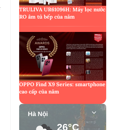
TRULIVA UR61096H: Máy lọc nước
RO âm tủ bếp của năm
OPPO Find X9 Series: smartphone
cao cấp của năm
Hà Nội
26°C