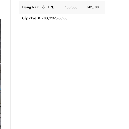
Đông Nam Bộ - PNJ
138,500
142,500
N.Tròn, 3A, 
Cập nhật: 07/08/2026 06:00
NL 99.99
Nhẫn Tròn T
Trang sức 9
Trang sức 9
Cập nhật: 0