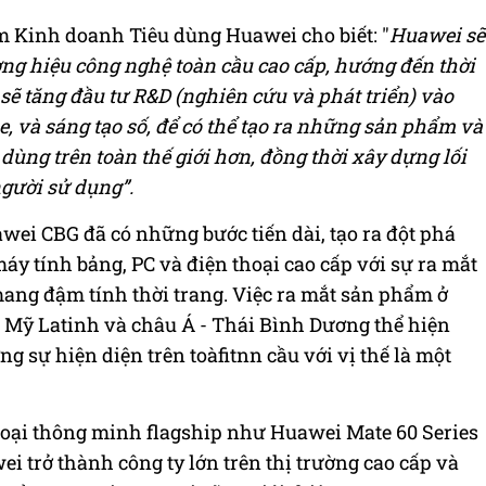
óm Kinh doanh Tiêu dùng Huawei cho biết: "
Huawei sẽ
ương hiệu công nghệ toàn cầu cao cấp, hướng đến thời
 sẽ tăng đầu tư R&D (nghi
ê
n cứu và phát triển) vào
e, và sáng tạo số, để có thể tạo ra những sản phẩm và
 dùng trên toàn thế giới hơn, đồng thời xây dựng lối
gười sử dụng”.
wei CBG đã có những bước tiến dài, tạo ra đột phá
 máy tính bảng, PC và điện thoại cao cấp với sự ra mắt
ang đậm tính thời trang. Việc ra mắt sản phẩm ở
 Mỹ Latinh và châu Á - Thái Bình Dương thể hiện
ng sự hiện diện trên toàfitnn cầu với vị thế là một
hoại thông minh flagship như Huawei Mate 60 Series
 trở thành công ty lớn trên thị trường cao cấp và