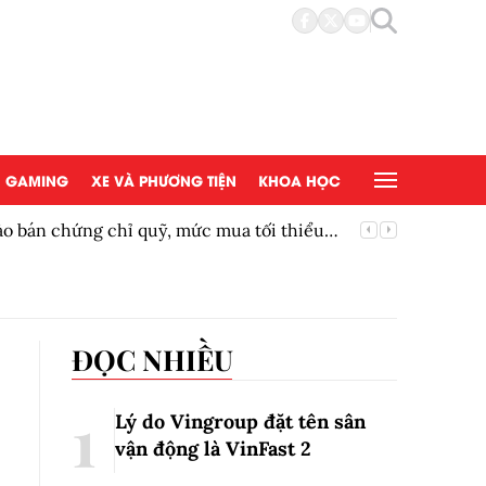
GAMING
XE VÀ PHƯƠNG TIỆN
KHOA HỌC
bán chứng chỉ quỹ, mức mua tối thiểu
Siêu phẩ
ĐỌC NHIỀU
Lý do Vingroup đặt tên sân
vận động là VinFast
2