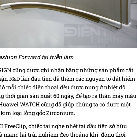
shion Forward tại triễn lãm
ESIGN cũng được ghi nhận bằng những sản phẩm rất
hận R&D lần đầu tiên đã thêm các nguyên tố đất hiếm
 đó mỗi chiếc điện thoại đều được nung ở nhiệt độ
ng thời gian sản xuất 60 ngày, để tạo ra thân máy màu
 Huawei WATCH cũng đã giúp chúng ta có được một
 kim loại lỏng gốc Zirconium.
FreeClip, chiếc tai nghe nhét tai đầu tiên sở hữu
à mang lại trải nghiệm đeo thoáng khí, đồng thời