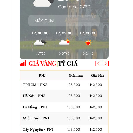
Cảm giác: 27°C
MÂY CỤM
T7, 00:00
T7, 03:00
T7, 06:00
T7, 09:00
T7
27°C
32°C
35°C
35°C
GIÁ VÀNG
TỶ GIÁ
PNJ
Giá mua
Giá bán
A
TPHCM - PNJ
138,500
142,500
Miếng SJC H
Hà Nội - PNJ
138,500
142,500
Miếng SJC 
Đà Nẵng - PNJ
138,500
142,500
Miếng SJC T
Miền Tây - PNJ
138,500
142,500
N.Tròn, 3A,
Tây Nguyên - PNJ
138,500
142,500
N.Tròn, 3A,