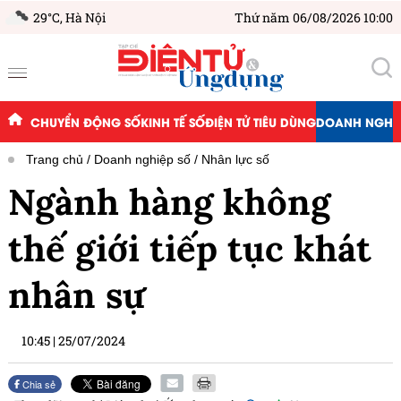
29°C,
Hà Nội
Thứ năm 06/08/2026 10:00
CHUYỂN ĐỘNG SỐ
KINH TẾ SỐ
ĐIỆN TỬ TIÊU DÙNG
DOANH NGHIỆ
Trang chủ
Doanh nghiệp số
Nhân lực số
Ngành hàng không
thế giới tiếp tục khát
nhân sự
10:45
|
25/07/2024
Chia sẻ