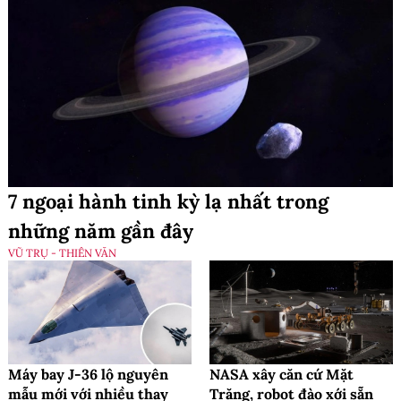
7 ngoại hành tinh kỳ lạ nhất trong
những năm gần đây
VŨ TRỤ - THIÊN VĂN
Máy bay J-36 lộ nguyên
NASA xây căn cứ Mặt
mẫu mới với nhiều thay
Trăng, robot đào xới sẵn