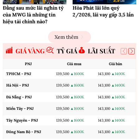
Đằng sau mức lãi nghìn tỷ
Hòa Phát lãi lớn quý
của MWG là những tín
2/2026, lãi vay gấp 3,5 lần
hiệu tài chính nào?
Xem thêm
GIÁ VÀNG
TỶ GIÁ
LÃI SUẤT
PNJ
Giá mua
Giá bán
TPHCM - PNJ
139,500
▲1600K
143,100
▲1400K
Hà Nội - PNJ
139,500
▲1600K
143,100
▲1400K
Đà Nẵng - PNJ
139,500
▲1600K
143,100
▲1400K
Miền Tây - PNJ
139,500
▲1600K
143,100
▲1400K
Tây Nguyên - PNJ
139,500
▲1600K
143,100
▲1400K
Đông Nam Bộ - PNJ
139,500
▲1600K
143,100
▲1400K