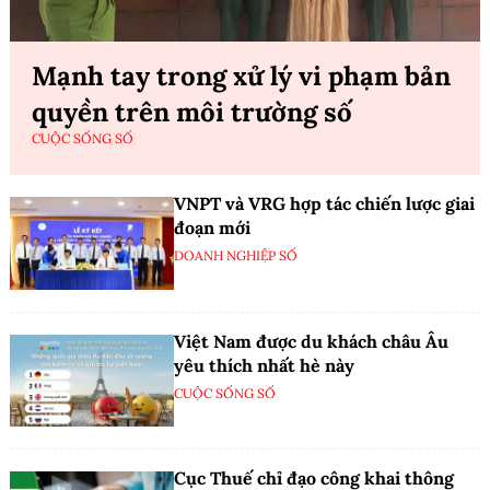
Mạnh tay trong xử lý vi phạm bản
quyền trên môi trường số
CUỘC SỐNG SỐ
VNPT và VRG hợp tác chiến lược giai
đoạn mới
DOANH NGHIỆP SỐ
Việt Nam được du khách châu Âu
yêu thích nhất hè này
CUỘC SỐNG SỐ
Cục Thuế chỉ đạo công khai thông