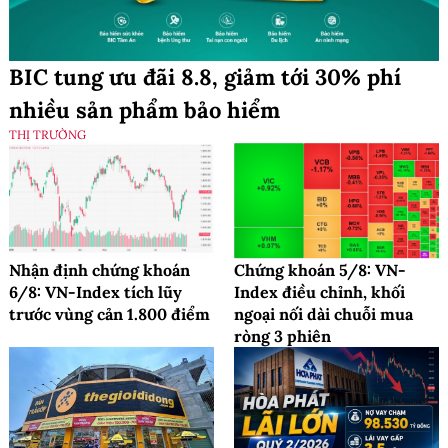
BIC tung ưu đãi 8.8, giảm tới 30% phí
nhiều sản phẩm bảo hiểm
THỊ TRƯỜNG
Nhận định chứng khoán
Chứng khoán 5/8: VN-
6/8: VN-Index tích lũy
Index điều chỉnh, khối
trước vùng cản 1.800 điểm
ngoại nối dài chuỗi mua
ròng 3 phiên