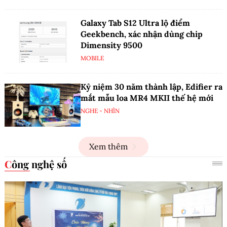
Galaxy Tab S12 Ultra lộ điểm
Geekbench, xác nhận dùng chip
Dimensity 9500
MOBILE
Kỷ niệm 30 năm thành lập, Edifier ra
mắt mẫu loa MR4 MKII thế hệ mới
NGHE - NHÌN
Xem thêm
Công nghệ số