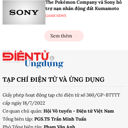
The Pokémon Company và Sony hỗ
trợ nạn nhân động đất Kumamoto
GAME NEWS
Xem thêm
TẠP CHÍ ĐIỆN TỬ VÀ ỨNG DỤNG
Giấy phép hoạt động tạp chí điện tử số 360/GP-BTTTT
cấp ngày 18/7/2022
Cơ quan chủ quản:
Hội Vô tuyến - Điện tử Việt Nam
Tổng biên tập:
PGS.TS Trần Minh Tuấn
Phó Tổng biên tập:
Phạm Văn Anh