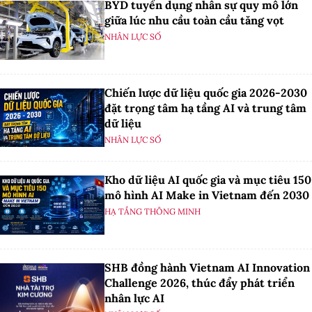
BYD tuyển dụng nhân sự quy mô lớn
giữa lúc nhu cầu toàn cầu tăng vọt
NHÂN LỰC SỐ
Chiến lược dữ liệu quốc gia 2026-2030
đặt trọng tâm hạ tầng AI và trung tâm
dữ liệu
NHÂN LỰC SỐ
Kho dữ liệu AI quốc gia và mục tiêu 150
mô hình AI Make in Vietnam đến 2030
HẠ TẦNG THÔNG MINH
SHB đồng hành Vietnam AI Innovation
Challenge 2026, thúc đẩy phát triển
nhân lực AI