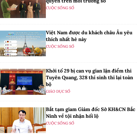
quyền trên môi trường số
CUỘC SỐNG SỐ
Việt Nam được du khách châu Âu yêu
thích nhất hè này
CUỘC SỐNG SỐ
Khởi tố 29 bị can vụ gian lận điểm thi
Tuyên Quang, 328 thí sinh thi lại toàn
bộ
GIÁO DỤC SỐ
Bắt tạm giam Giám đốc Sở KH&CN Bắc
Ninh về tội nhận hối lộ
CUỘC SỐNG SỐ