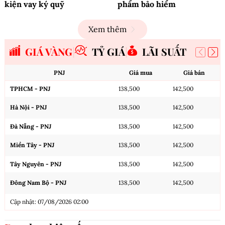
kiện vay ký quỹ
phẩm bảo hiểm
Xem thêm
GIÁ VÀNG
TỶ GIÁ
LÃI SUẤT
PNJ
Giá mua
Giá bán
TPHCM - PNJ
138,500
142,500
Hà Nội - PNJ
138,500
142,500
Đà Nẵng - PNJ
138,500
142,500
Miền Tây - PNJ
138,500
142,500
Tây Nguyên - PNJ
138,500
142,500
Đông Nam Bộ - PNJ
138,500
142,500
Cập nhật: 07/08/2026 02:00