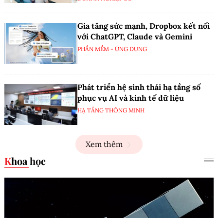
Gia tăng sức mạnh, Dropbox kết nối
với ChatGPT, Claude và Gemini
PHẦN MỀM - ỨNG DỤNG
Phát triển hệ sinh thái hạ tầng số
phục vụ AI và kinh tế dữ liệu
HẠ TẦNG THÔNG MINH
Xem thêm
Khoa học