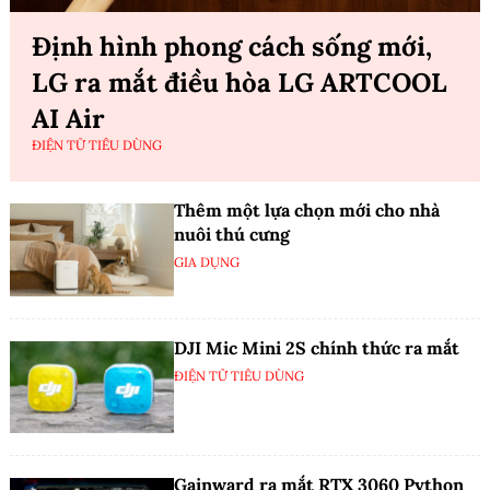
Định hình phong cách sống mới,
LG ra mắt điều hòa LG ARTCOOL
AI Air
ĐIỆN TỬ TIÊU DÙNG
Thêm một lựa chọn mới cho nhà
nuôi thú cưng
GIA DỤNG
DJI Mic Mini 2S chính thức ra mắt
ĐIỆN TỬ TIÊU DÙNG
Gainward ra mắt RTX 3060 Python