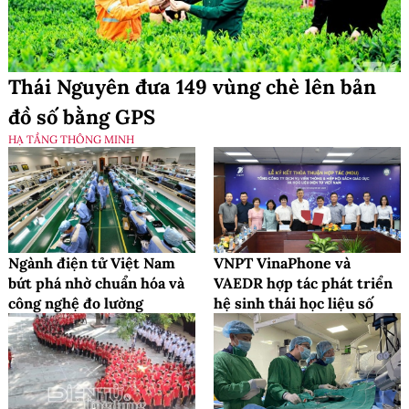
Thái Nguyên đưa 149 vùng chè lên bản
đồ số bằng GPS
HẠ TẦNG THÔNG MINH
Ngành điện tử Việt Nam
VNPT VinaPhone và
bứt phá nhờ chuẩn hóa và
VAEDR hợp tác phát triển
công nghệ đo lường
hệ sinh thái học liệu số