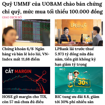
Quỹ UMMF của UOBAM chào bán chứng
chỉ quỹ, mức mua tối thiểu 100.000 đồng
GIAO DỊCH SỐ
Chứng khoán 6/8: Ngân
LPBank lãi trước thuế
hàng và bán lẻ kéo lùi, VN-
5.973 tỷ đồng nửa đầu
Index mất 11,68 điểm
năm, tiền gửi không kỳ
hạn giảm tỷ trọng
HOSE gỡ margin cho TIX,
BIC tung ưu đãi 8.8, giảm
còn 57 mã chưa đủ điều
tới 30% phí nhiều sản