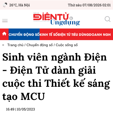
26°C,
Hà Nội
Thứ sáu 07/08/2026 02:01
CHUYỂN ĐỘNG SỐ
KINH TẾ SỐ
ĐIỆN TỬ TIÊU DÙNG
DOANH NGHIỆ
Trang chủ
Chuyển động số
Cuộc sống số
Sinh viên ngành Điện
- Điện Tử dành giải
cuộc thi Thiết kế sáng
tạo MCU
16:49
|
10/05/2023