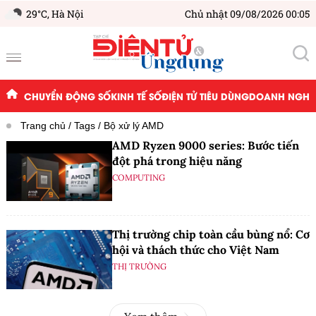
29°C,
Hà Nội
Chủ nhật 09/08/2026 00:05
CHUYỂN ĐỘNG SỐ
KINH TẾ SỐ
ĐIỆN TỬ TIÊU DÙNG
DOANH NGHIỆ
Trang chủ
Tags
Bộ xử lý AMD
AMD Ryzen 9000 series: Bước tiến
đột phá trong hiệu năng
COMPUTING
Thị trường chip toàn cầu bùng nổ: Cơ
hội và thách thức cho Việt Nam
THỊ TRƯỜNG