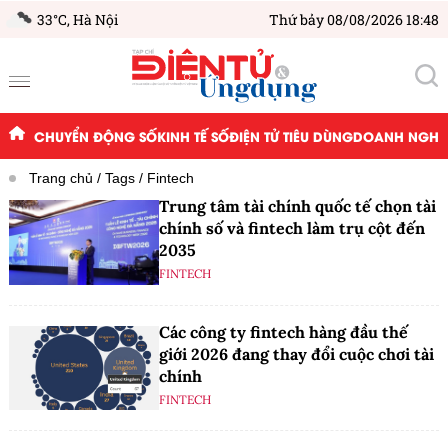
33°C,
Hà Nội
Thứ bảy 08/08/2026 18:48
CHUYỂN ĐỘNG SỐ
KINH TẾ SỐ
ĐIỆN TỬ TIÊU DÙNG
DOANH NGHIỆ
Trang chủ
Tags
Fintech
Trung tâm tài chính quốc tế chọn tài
chính số và fintech làm trụ cột đến
2035
FINTECH
Các công ty fintech hàng đầu thế
giới 2026 đang thay đổi cuộc chơi tài
chính
FINTECH