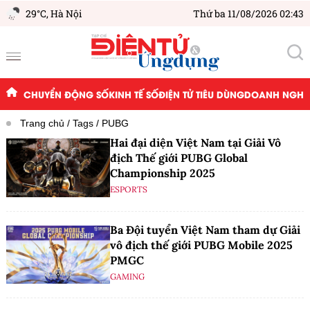
29°C,
Hà Nội
Thứ ba 11/08/2026 02:43
CHUYỂN ĐỘNG SỐ
KINH TẾ SỐ
ĐIỆN TỬ TIÊU DÙNG
DOANH NGHIỆ
Trang chủ
Tags
PUBG
Hai đại diện Việt Nam tại Giải Vô
địch Thế giới PUBG Global
Championship 2025
ESPORTS
Ba Đội tuyển Việt Nam tham dự Giải
vô địch thế giới PUBG Mobile 2025
PMGC
GAMING