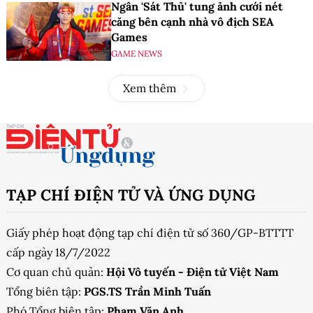
Ngân 'Sát Thủ' tung ảnh cưới nét
căng bên cạnh nhà vô địch SEA
Games
GAME NEWS
Xem thêm
TẠP CHÍ ĐIỆN TỬ VÀ ỨNG DỤNG
Giấy phép hoạt động tạp chí điện tử số 360/GP-BTTTT
cấp ngày 18/7/2022
Cơ quan chủ quản:
Hội Vô tuyến - Điện tử Việt Nam
Tổng biên tập:
PGS.TS Trần Minh Tuấn
Phó Tổng biên tập:
Phạm Văn Anh