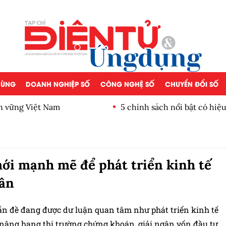
 DÙNG
DOANH NGHIỆP SỐ
CÔNG NGHỆ SỐ
CHUYỂN ĐỔI SỐ
ền vững Việt Nam
5 chính sách nổi bật có hiệ
ới mạnh mẽ để phát triển kinh tế
ân
n đề đang được dư luận quan tâm như phát triển kinh tế
 nâng hạng thị trường chứng khoán, giải ngân vốn đầu tư