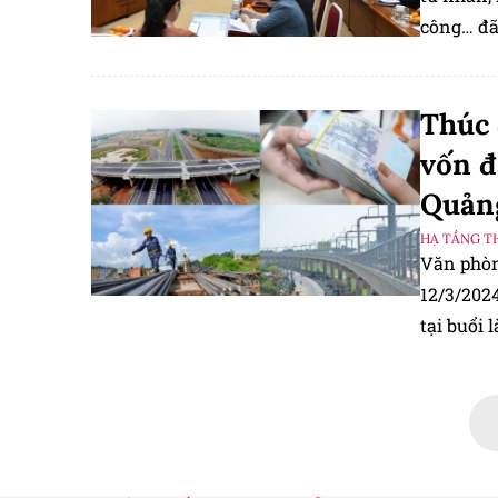
công… đã
họp báo t
Thúc 
vốn đ
Quản
HẠ TẦNG T
Văn phòn
12/3/202
tại buổi 
sản xuất
xuất nhậ