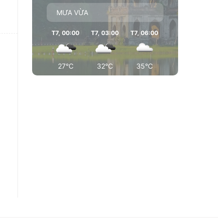
MƯA VỪA
T7, 00:00
T7, 03:00
T7, 06:00
T7, 09:00
T7
27°C
32°C
35°C
35°C