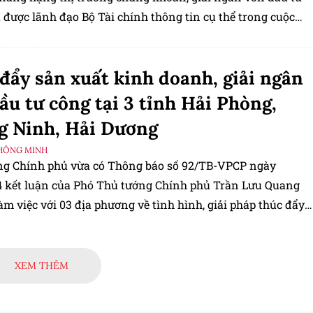
 được lãnh đạo Bộ Tài chính thông tin cụ thể trong cuộc
hường kỳ quý I/2025, chiều 3/4, tại Hà Nội.
đẩy sản xuất kinh doanh, giải ngân
ầu tư công tại 3 tỉnh Hải Phòng,
g Ninh, Hải Dương
HÔNG MINH
g Chính phủ vừa có Thông báo số 92/TB-VPCP ngày
4 kết luận của Phó Thủ tướng Chính phủ Trần Lưu Quang
làm việc với 03 địa phương về tình hình, giải pháp thúc đẩy
 kinh doanh, giải ngân vốn đầu tư công, xây dựng hạ tầng,
p khẩu.
XEM THÊM