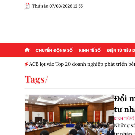
Thứ sáu 07/08/2026 12:55
CHUYỂN ĐỘNG SỐ
KINH TẾ SỐ
ĐIỆN TỬ TIÊU
ột tháng
ACB lọt vào Top 20 doanh nghiệp phát triển b
Tags
Đổi m
tư nh
KINH TẾ SỐ
Những vấ
tư nhân,