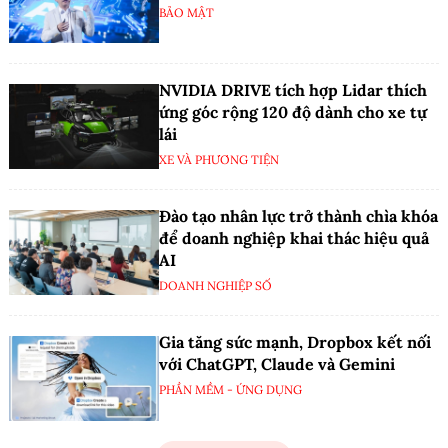
BẢO MẬT
NVIDIA DRIVE tích hợp Lidar thích
ứng góc rộng 120 độ dành cho xe tự
lái
XE VÀ PHƯƠNG TIỆN
Đào tạo nhân lực trở thành chìa khóa
để doanh nghiệp khai thác hiệu quả
AI
DOANH NGHIỆP SỐ
Gia tăng sức mạnh, Dropbox kết nối
với ChatGPT, Claude và Gemini
PHẦN MỀM - ỨNG DỤNG