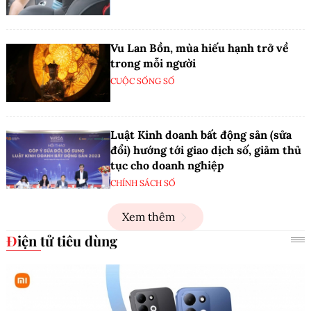
Vu Lan Bồn, mùa hiếu hạnh trở về
trong mỗi người
CUỘC SỐNG SỐ
Luật Kinh doanh bất động sản (sửa
đổi) hướng tới giao dịch số, giảm thủ
tục cho doanh nghiệp
CHÍNH SÁCH SỐ
Xem thêm
Điện tử tiêu dùng