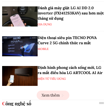
Đánh giá máy giặt LG AI DD 2.0
inverter (FX1412S3KAV) sau hơn một
tháng sử dụng
GIA DỤNG
Điện thoại siêu pin TECNO POVA
Curve 2 5G chính thức ra mắt
MOBILE
Định hình phong cách sống mới, LG
ra mắt điều hòa LG ARTCOOL AI Air
ĐIỆN TỬ TIÊU DÙNG
Xem thêm
Công nghệ số