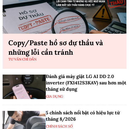
Copy/Paste hồ sơ dự thầu và
những lỗi cần tránh
TƯ VẤN CHỈ DẪN
Đánh giá máy giặt LG AI DD 2.0
inverter (FX1412S3KAV) sau hơn một
tháng sử dụng
GIA DỤNG
5 chính sách nổi bật có hiệu lực từ
tháng 8/2026
CHÍNH SÁCH SỐ