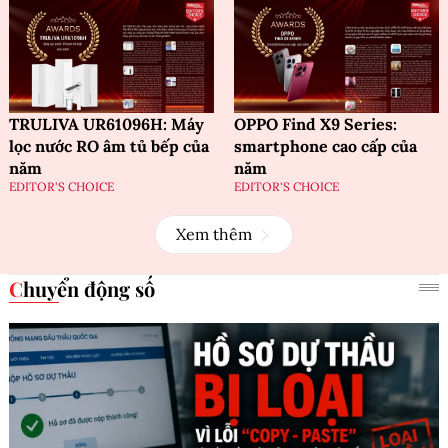
TRULIVA UR61096H: Máy
OPPO Find X9 Series:
lọc nước RO âm tủ bếp của
smartphone cao cấp của
năm
năm
EDITOR'S CHOICE
EDITOR'S CHOICE
Xem thêm
Chuyển động số