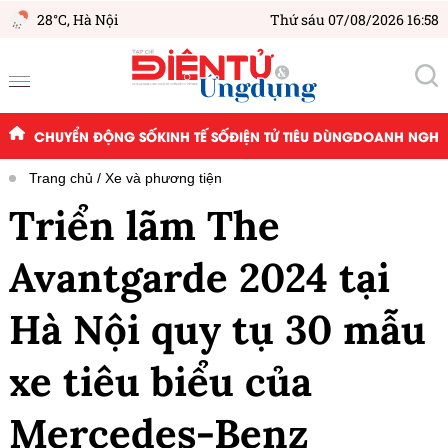
28°C,
Hà Nội
Thứ sáu 07/08/2026 16:58
CHUYỂN ĐỘNG SỐ
KINH TẾ SỐ
ĐIỆN TỬ TIÊU DÙNG
DOANH NGHIỆ
Trang chủ
Xe và phương tiện
Triển lãm The
Avantgarde 2024 tại
Hà Nội quy tụ 30 mẫu
xe tiêu biểu của
Mercedes-Benz