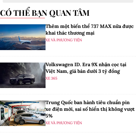
CÓ THỂ BẠN QUAN TÂM
Thêm một biến thể 737 MAX nữa được
khai thác thương mại
XE VÀ PHƯƠNG TIỆN
Volkswagen ID. Era 9X nhận cọc tại
Việt Nam, giá bán dưới 3 tỷ đồng
XE 365
Trung Quốc ban hành tiêu chuẩn pin
xe điện mới, sai số hiển thị không vượt
5%
XE VÀ PHƯƠNG TIỆN