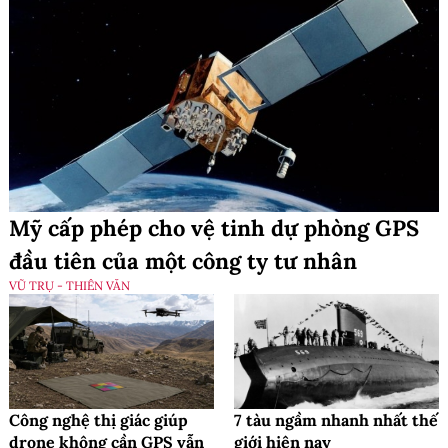
Mỹ cấp phép cho vệ tinh dự phòng GPS
đầu tiên của một công ty tư nhân
VŨ TRỤ - THIÊN VĂN
Công nghệ thị giác giúp
7 tàu ngầm nhanh nhất thế
drone không cần GPS vẫn
giới hiện nay