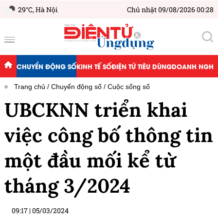
29°C,
Hà Nội
Chủ nhật 09/08/2026 00:28
CHUYỂN ĐỘNG SỐ
KINH TẾ SỐ
ĐIỆN TỬ TIÊU DÙNG
DOANH NGHIỆ
Trang chủ
Chuyển động số
Cuộc sống số
UBCKNN triển khai
việc công bố thông tin
một đầu mối kể từ
tháng 3/2024
09:17
|
05/03/2024