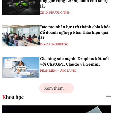
ứng góc rộng 120 độ dành cho xe tự
lái
XE VÀ PHƯƠNG TIỆN
Đào tạo nhân lực trở thành chìa khóa
để doanh nghiệp khai thác hiệu quả
AI
DOANH NGHIỆP SỐ
Gia tăng sức mạnh, Dropbox kết nối
với ChatGPT, Claude và Gemini
PHẦN MỀM - ỨNG DỤNG
Xem thêm
Khoa học