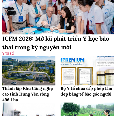
ICFM 2026: Mở lối phát triển Y học bào
thai trong kỷ nguyên mới
Y TẾ SỐ
Thành lập Khu Công nghệ
Bộ Y tế chưa cấp phép làm
cao tỉnh Hưng Yên rộng
đẹp bằng tế bào gốc người
496,1 ha