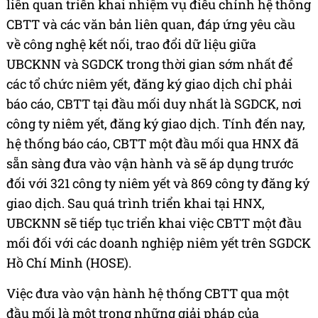
liên quan triển khai nhiệm vụ điều chỉnh hệ thống
CBTT và các văn bản liên quan, đáp ứng yêu cầu
về công nghệ kết nối, trao đổi dữ liệu giữa
UBCKNN và SGDCK trong thời gian sớm nhất để
các tổ chức niêm yết, đăng ký giao dịch chỉ phải
báo cáo, CBTT tại đầu mối duy nhất là SGDCK, nơi
công ty niêm yết, đăng ký giao dịch. Tính đến nay,
hệ thống báo cáo, CBTT một đầu mối qua HNX đã
sẵn sàng đưa vào vận hành và sẽ áp dụng trước
đối với 321 công ty niêm yết và 869 công ty đăng ký
giao dịch. Sau quá trình triển khai tại HNX,
UBCKNN sẽ tiếp tục triển khai việc CBTT một đầu
mối đối với các doanh nghiệp niêm yết trên SGDCK
Hồ Chí Minh (HOSE).
Việc đưa vào vận hành hệ thống CBTT qua một
đầu mối là một trong những giải pháp của