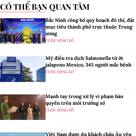
CÓ THỂ BẠN QUAN TÂM
Bắc Ninh công bố quy hoạch đô thị, đặt
mục tiêu thành phố trực thuộc Trung
ương
CUỘC SỐNG SỐ
Mỹ điều tra dịch Salmonella từ ớt
jalapeno Mexico, 345 người mắc bệnh
CUỘC SỐNG SỐ
Mạnh tay trong xử lý vi phạm bản
quyền trên môi trường số
CUỘC SỐNG SỐ
Việt Nam được du khách châu Âu yêu