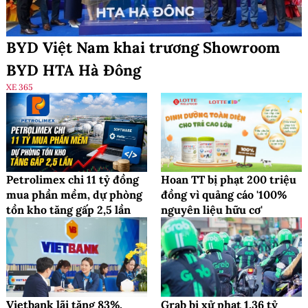
BYD Việt Nam khai trương Showroom
BYD HTA Hà Đông
XE 365
Petrolimex chi 11 tỷ đồng
Hoan TT bị phạt 200 triệu
mua phần mềm, dự phòng
đồng vì quảng cáo '100%
tồn kho tăng gấp 2,5 lần
nguyên liệu hữu cơ'
Vietbank lãi tăng 83%,
Grab bị xử phạt 1,36 tỷ