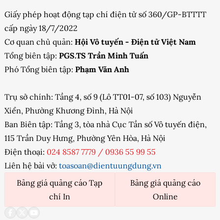
Giấy phép hoạt động tạp chí điện tử số 360/GP-BTTTT
cấp ngày 18/7/2022
Cơ quan chủ quản:
Hội Vô tuyến - Điện tử Việt Nam
Tổng biên tập:
PGS.TS Trần Minh Tuấn
Phó Tổng biên tập:
Phạm Văn Anh
Trụ sở chính: Tầng 4, số 9 (Lô TT01-07, số 103) Nguyễn
Xiển, Phường Khương Đình, Hà Nội
Ban Biên tập: Tầng 3, tòa nhà Cục Tần số Vô tuyến điện,
115 Trần Duy Hưng, Phường Yên Hòa, Hà Nội
Điện thoại:
024 8587 7779
/
0936 55 99 55
Liên hệ bài vở:
toasoan@dientuungdung.vn
Bảng giá quảng cáo Tạp
Bảng giá quảng cáo
chí In
Online