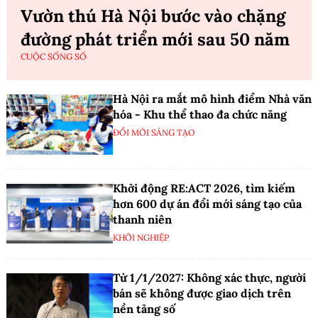
Vườn thú Hà Nội bước vào chặng
đường phát triển mới sau 50 năm
CUỘC SỐNG SỐ
Hà Nội ra mắt mô hình điểm Nhà văn
hóa - Khu thể thao đa chức năng
ĐỔI MỚI SÁNG TẠO
Khởi động RE:ACT 2026, tìm kiếm
hơn 600 dự án đổi mới sáng tạo của
thanh niên
KHỞI NGHIỆP
Từ 1/1/2027: Không xác thực, người
bán sẽ không được giao dịch trên
nền tảng số