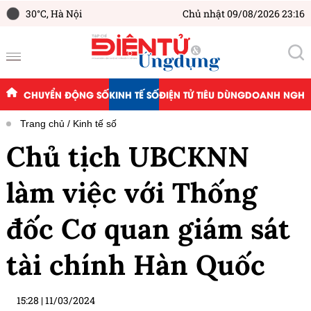
30°C,
Hà Nội
Chủ nhật 09/08/2026 23:16
CHUYỂN ĐỘNG SỐ
KINH TẾ SỐ
ĐIỆN TỬ TIÊU DÙNG
DOANH NGHIỆ
Trang chủ
Kinh tế số
Chủ tịch UBCKNN
làm việc với Thống
đốc Cơ quan giám sát
tài chính Hàn Quốc
15:28
|
11/03/2024