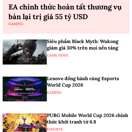
EA chính thức hoàn tất thương vụ
bán lại trị giá 55 tỷ USD
GAMING
Siêu phẩm Black Myth: Wukong
giảm giá 30% trên mọi nền tảng
GAME NEWS
Lenovo đồng hành cùng Esports
World Cup 2026
GAMING
PUBG Mobile World Cup 2026 chính
thức khởi tranh từ 6.8
ESPORTS