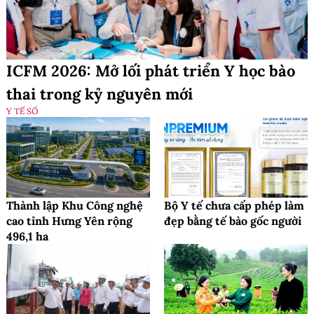
ICFM 2026: Mở lối phát triển Y học bào
thai trong kỷ nguyên mới
Y TẾ SỐ
Thành lập Khu Công nghệ
Bộ Y tế chưa cấp phép làm
cao tỉnh Hưng Yên rộng
đẹp bằng tế bào gốc người
496,1 ha