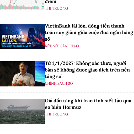
điểm
THỊ TRƯỜNG
VietinBank lãi lớn, dòng tiền thanh
toán suy giảm giữa cuộc đua ngân hàng
số
KẾT NỐI SÁNG TẠO
Từ 1/1/2027: Không xác thực, người
bán sẽ không được giao dịch trên nền
tảng số
CHÍNH SÁCH SỐ
Giá dầu tăng khi Iran tính siết tàu qua
eo biển Hormuz
THỊ TRƯỜNG