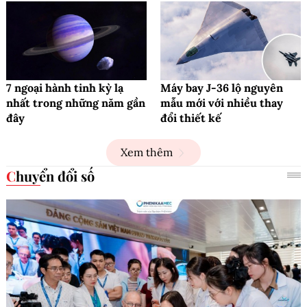
7 ngoại hành tinh kỳ lạ
Máy bay J-36 lộ nguyên
nhất trong những năm gần
mẫu mới với nhiều thay
đây
đổi thiết kế
Xem thêm
Chuyển đổi số