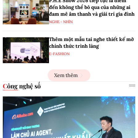
P.H.E Show 2026 tiếp tục là điểm
đến không thể bỏ qua của những ai
đam mê âm thanh và giải trí gia đình
NGHE - NHÌN
Thêm một mẫu tai nghe thiết kế mở
chính thức trình làng
E-FASHION
Xem thêm
Công nghệ số