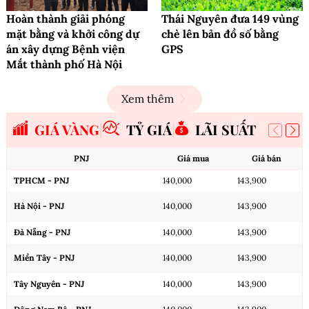
Hoàn thành giải phóng
Thái Nguyên đưa 149 vùng
mặt bằng và khởi công dự
chè lên bản đồ số bằng
án xây dựng Bệnh viện
GPS
Mắt thành phố Hà Nội
Xem thêm
GIÁ VÀNG
TỶ GIÁ
LÃI SUẤT
PNJ
Giá mua
Giá bán
TPHCM - PNJ
140,000
143,900
Hà Nội - PNJ
140,000
143,900
Đà Nẵng - PNJ
140,000
143,900
Miền Tây - PNJ
140,000
143,900
Tây Nguyên - PNJ
140,000
143,900