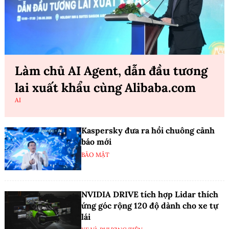
Làm chủ AI Agent, dẫn đầu tương
lai xuất khẩu cùng Alibaba.com
AI
Kaspersky đưa ra hồi chuông cảnh
báo mới
BẢO MẬT
NVIDIA DRIVE tích hợp Lidar thích
ứng góc rộng 120 độ dành cho xe tự
lái