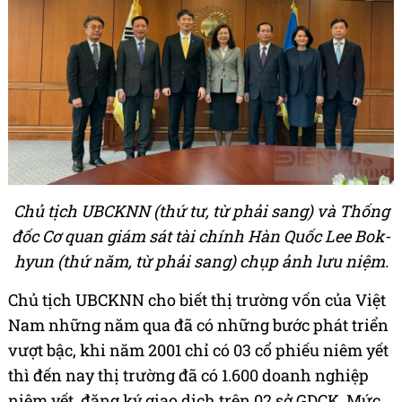
Chủ tịch UBCKNN (thứ tư, từ phải sang) và Thống
đốc Cơ quan giám sát tài chính Hàn Quốc Lee Bok-
hyun (thứ năm, từ phải sang) chụp ảnh lưu niệm.
Chủ tịch UBCKNN cho biết thị trường vốn của Việt
Nam những năm qua đã có những bước phát triển
vượt bậc, khi năm 2001 chỉ có 03 cổ phiếu niêm yết
thì đến nay thị trường đã có 1.600 doanh nghiệp
niêm yết, đăng ký giao dịch trên 02 sở GDCK. Mức