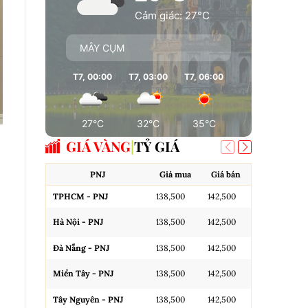
Cảm giác: 27°C
MÂY CỤM
T7, 00:00
T7, 03:00
T7, 06:00
T7, 09:00
T7
27°C
32°C
35°C
35°C
GIÁ VÀNG
TỶ GIÁ
PNJ
Giá mua
Giá bán
A
TPHCM - PNJ
138,500
142,500
Miếng SJC H
Hà Nội - PNJ
138,500
142,500
Miếng SJC 
Đà Nẵng - PNJ
138,500
142,500
Miếng SJC T
Miền Tây - PNJ
138,500
142,500
N.Tròn, 3A,
Tây Nguyên - PNJ
138,500
142,500
N.Tròn, 3A,