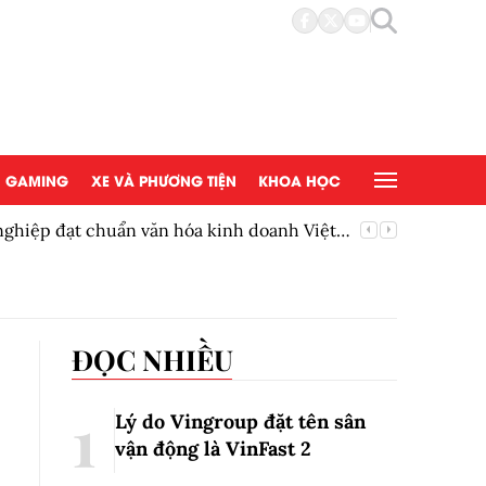
GAMING
XE VÀ PHƯƠNG TIỆN
KHOA HỌC
ghiệp đạt chuẩn văn hóa kinh doanh Việt
Quỹ UMM
100.000
ĐỌC NHIỀU
Lý do Vingroup đặt tên sân
vận động là VinFast
2