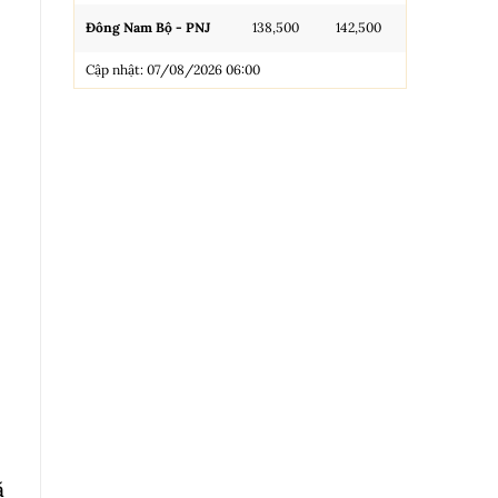
Đông Nam Bộ - PNJ
138,500
142,500
N.Tròn, 3A, 
Cập nhật: 07/08/2026 06:00
NL 99.99
Nhẫn Tròn T
Trang sức 9
Trang sức 9
Cập nhật: 0
ã