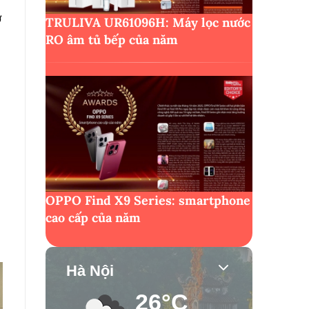
ở
TRULIVA UR61096H: Máy lọc nước
RO âm tủ bếp của năm
OPPO Find X9 Series: smartphone
cao cấp của năm
Hà Nội
26°C