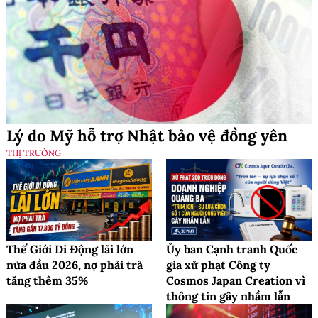
Lý do Mỹ hỗ trợ Nhật bảo vệ đồng yên
THỊ TRƯỜNG
Thế Giới Di Động lãi lớn
Ủy ban Cạnh tranh Quốc
nửa đầu 2026, nợ phải trả
gia xử phạt Công ty
tăng thêm 35%
Cosmos Japan Creation vì
thông tin gây nhầm lẫn