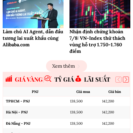
Làm chủ AI Agent, dẫn đầu
Nhận định chứng khoán
tương lai xuất khẩu cùng
7/8: VN-Index thử thách
Alibaba.com
vùng hỗ trợ 1.750-1.760
điểm
Xem thêm
GIÁ VÀNG
TỶ GIÁ
LÃI SUẤT
PNJ
Giá mua
Giá bán
TPHCM - PNJ
138,500
142,200
Hà Nội - PNJ
138,500
142,200
Đà Nẵng - PNJ
138,500
142,200