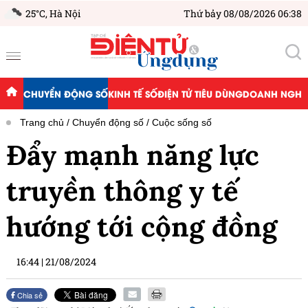
25°C,
Hà Nội
Thứ bảy 08/08/2026 06:38
CHUYỂN ĐỘNG SỐ
KINH TẾ SỐ
ĐIỆN TỬ TIÊU DÙNG
DOANH NGHIỆ
Trang chủ
Chuyển động số
Cuộc sống số
Đẩy mạnh năng lực
truyền thông y tế
hướng tới cộng đồng
16:44
|
21/08/2024
Chia sẻ