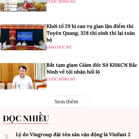
CUỘC SỐNG SỐ
Khởi tố 29 bị can vụ gian lận điểm thi
Tuyên Quang, 328 thí sinh thi lại toàn
bộ
GIÁO DỤC SỐ
Bắt tạm giam Giám đốc Sở KH&CN Bắc
Ninh về tội nhận hối lộ
CUỘC SỐNG SỐ
Xem thêm
ĐỌC NHIỀU
Lý do Vingroup đặt tên sân vận động là VinFast
2