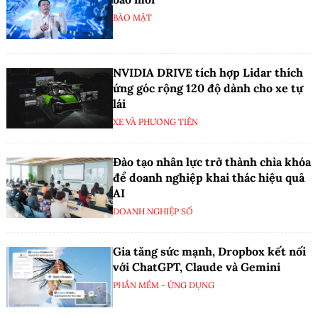
BẢO MẬT
NVIDIA DRIVE tích hợp Lidar thích
ứng góc rộng 120 độ dành cho xe tự
lái
XE VÀ PHƯƠNG TIỆN
Đào tạo nhân lực trở thành chìa khóa
để doanh nghiệp khai thác hiệu quả
AI
DOANH NGHIỆP SỐ
Gia tăng sức mạnh, Dropbox kết nối
với ChatGPT, Claude và Gemini
PHẦN MỀM - ỨNG DỤNG