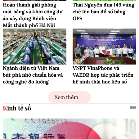
Hoàn thành giải phóng
Thái Nguyên đưa 149 vùng
mặt bằng và khởi công dự
chè lên bản đồ số bằng
án xây dựng Bệnh viện
GPS
Mắt thành phố Hà Nội
Ngành điện tử Việt Nam
VNPT VinaPhone và
bứt phá nhờ chuẩn hóa và
VAEDR hợp tác phát triển
công nghệ đo lường
hệ sinh thái học liệu số
Xem thêm
Kinh tế số