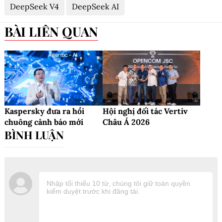
DeepSeek V4
DeepSeek AI
BÀI LIÊN QUAN
Kaspersky đưa ra hồi
Hội nghị đối tác Vertiv
chuông cảnh báo mới
Châu Á 2026