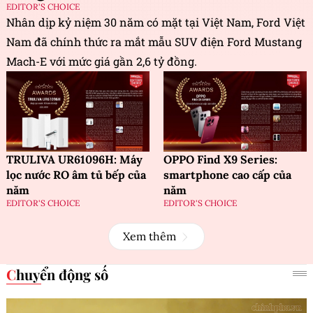
EDITOR'S CHOICE
Nhân dịp kỷ niệm 30 năm có mặt tại Việt Nam, Ford Việt
Nam đã chính thức ra mắt mẫu SUV điện Ford Mustang
Mach-E với mức giá gần 2,6 tỷ đồng.
TRULIVA UR61096H: Máy
OPPO Find X9 Series:
lọc nước RO âm tủ bếp của
smartphone cao cấp của
năm
năm
EDITOR'S CHOICE
EDITOR'S CHOICE
Xem thêm
Chuyển động số