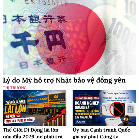
Lý do Mỹ hỗ trợ Nhật bảo vệ đồng yên
THỊ TRƯỜNG
Thế Giới Di Động lãi lớn
Ủy ban Cạnh tranh Quốc
nửa đầu 2026, nợ phải trả
gia xử phạt Công ty