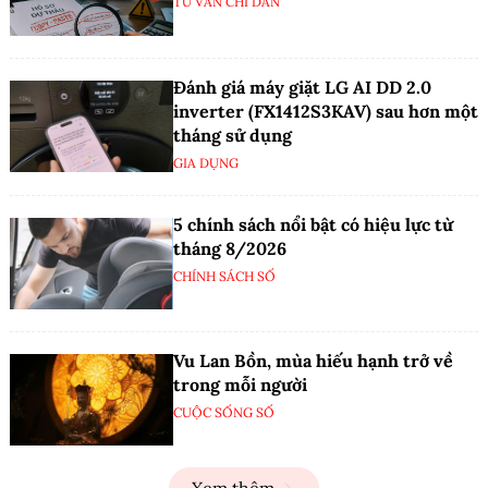
TƯ VẤN CHỈ DẪN
Đánh giá máy giặt LG AI DD 2.0
inverter (FX1412S3KAV) sau hơn một
tháng sử dụng
GIA DỤNG
5 chính sách nổi bật có hiệu lực từ
tháng 8/2026
CHÍNH SÁCH SỐ
Vu Lan Bồn, mùa hiếu hạnh trở về
trong mỗi người
CUỘC SỐNG SỐ