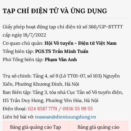
TẠP CHÍ ĐIỆN TỬ VÀ ỨNG DỤNG
Giấy phép hoạt động tạp chí điện tử số 360/GP-BTTTT
cấp ngày 18/7/2022
Cơ quan chủ quản:
Hội Vô tuyến - Điện tử Việt Nam
Tổng biên tập:
PGS.TS Trần Minh Tuấn
Phó Tổng biên tập:
Phạm Văn Anh
Trụ sở chính: Tầng 4, số 9 (Lô TT01-07, số 103) Nguyễn
Xiển, Phường Khương Đình, Hà Nội
Ban Biên tập: Tầng 3, tòa nhà Cục Tần số Vô tuyến điện,
115 Trần Duy Hưng, Phường Yên Hòa, Hà Nội
Điện thoại:
024 8587 7779
/
0936 55 99 55
Liên hệ bài vở:
toasoan@dientuungdung.vn
Bảng giá quảng cáo Tạp
Bảng giá quảng cáo