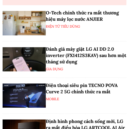
O-Tech chính thức ra mắt thương
hiệu máy lọc nước ANJIER
ĐIỆN TỬ TIÊU DÙNG
Đánh giá máy giặt LG AI DD 2.0
inverter (FX1412S3KAV) sau hơn một
tháng sử dụng
GIA DỤNG
Điện thoại siêu pin TECNO POVA
Curve 2 5G chính thức ra mắt
MOBILE
Định hình phong cách sống mới, LG
ra mắt điều hòa LG ARTCOOL AI Air