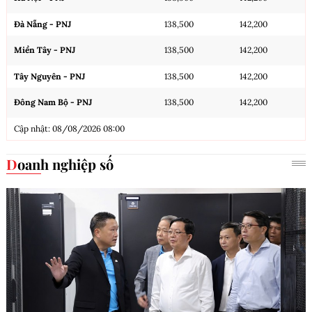
Đà Nẵng - PNJ
138,500
142,200
Miền Tây - PNJ
138,500
142,200
Tây Nguyên - PNJ
138,500
142,200
Đông Nam Bộ - PNJ
138,500
142,200
Cập nhật: 08/08/2026 08:00
Doanh nghiệp số