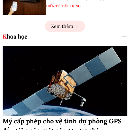
ĐIỆN TỬ TIÊU DÙNG
Xem thêm
Khoa học
Mỹ cấp phép cho vệ tinh dự phòng GPS