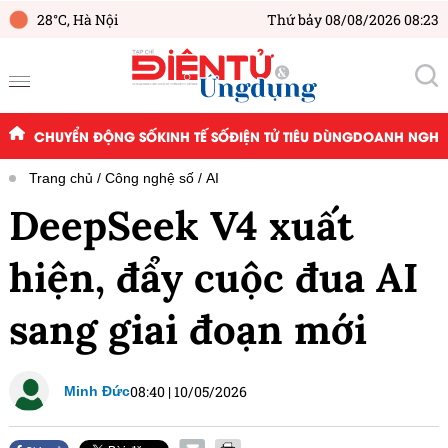
28°C,
Hà Nội
Thứ bảy 08/08/2026 08:23
CHUYỂN ĐỘNG SỐ
KINH TẾ SỐ
ĐIỆN TỬ TIÊU DÙNG
DOANH NGHIỆ
Trang chủ
Công nghệ số
AI
DeepSeek V4 xuất
hiện, đẩy cuộc đua AI
sang giai đoạn mới
08:40
|
10/05/2026
Minh Đức