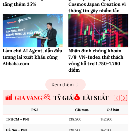
tăng thêm 35%
Cosmos Japan Creation vì
thông tin gây nhầm lẫn
Làm chủ AI Agent, dẫn đầu
Nhận định chứng khoán
tương lai xuất khẩu cùng
7/8: VN-Index thử thách
Alibaba.com
vùng hỗ trợ 1.750-1.760
điểm
Xem thêm
GIÁ VÀNG
TỶ GIÁ
LÃI SUẤT
PNJ
Giá mua
Giá bán
TPHCM - PNJ
138,500
142,200
Hà Nội - PNJ
138,500
142,200