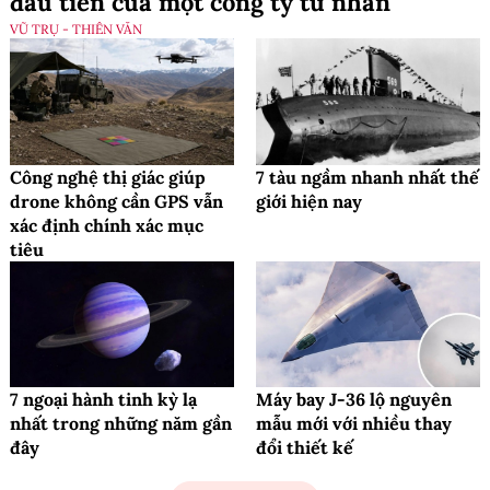
đầu tiên của một công ty tư nhân
VŨ TRỤ - THIÊN VĂN
Công nghệ thị giác giúp
7 tàu ngầm nhanh nhất thế
drone không cần GPS vẫn
giới hiện nay
xác định chính xác mục
tiêu
7 ngoại hành tinh kỳ lạ
Máy bay J-36 lộ nguyên
nhất trong những năm gần
mẫu mới với nhiều thay
đây
đổi thiết kế