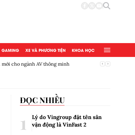
GAMING
XE VÀ PHƯƠNG TIỆN
KHOA HỌC
 mới cho ngành AV thông minh
BYD Việ
ĐỌC NHIỀU
Lý do Vingroup đặt tên sân
vận động là VinFast
2