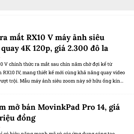
ra mắt RX10 V máy ảnh siêu
quay 4K 120p, giá 2.300 đô la
G
0 V chính thức ra mắt sau chín năm chờ đợi kể từ
n RX10 IV, mang thiết kế mới cùng khả năng quay video
vượt trội. Mẫu máy ảnh siêu zoom này sở hữu ống kính
, cảm biến 20,1 megapixel và hệ thống lấy nét ứng
 tuệ nhân tạo, còn mức giá 2.300 USD khiến nhiều người
 mở bán MovinkPad Pro 14, giá
nhắc kỹ trước khi xuống tiền.
triệu đồng
G
ỉ có hiệu năng mạnh mẽ và các ứng dụng sáng tạo