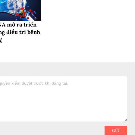
A mở ra triển
ng điều trị bệnh
g