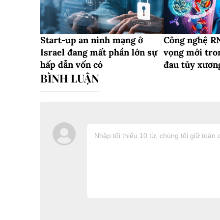
Start-up an ninh mạng ở
Công nghệ RN
Israel đang mất phần lớn sự
vọng mới tro
hấp dẫn vốn có
đau tủy xươn