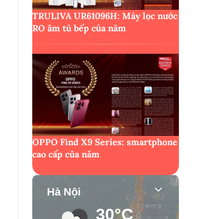
TRULIVA UR61096H: Máy lọc nước
RO âm tủ bếp của năm
OPPO Find X9 Series: smartphone
cao cấp của năm
Hà Nội
30°C