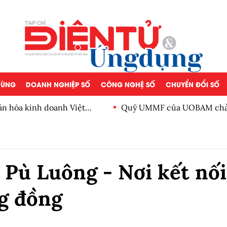
 DÙNG
DOANH NGHIỆP SỐ
CÔNG NGHỆ SỐ
CHUYỂN ĐỔI SỐ
Quỹ UMMF của UOBAM chào bán chứng chỉ quỹ, mức mua 
100.000 đồng
 Pù Luông - Nơi kết nối
ng đồng