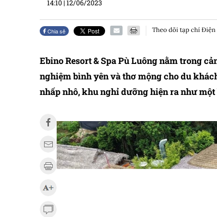
14:10
|
12/06/2023
Theo dõi tạp chí Điện
Chia sẻ
Ebino Resort & Spa Pù Luông nằm trong cản
nghiệm bình yên và thơ mộng cho du khách
nhấp nhô, khu nghỉ dưỡng hiện ra như một 