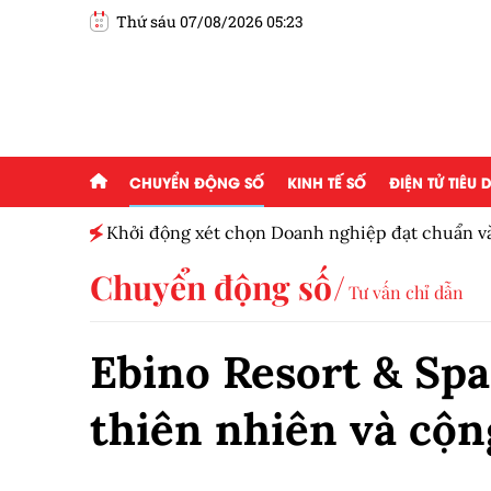
Thứ sáu 07/08/2026 05:23
CHUYỂN ĐỘNG SỐ
KINH TẾ SỐ
ĐIỆN TỬ TIÊU
ọn Doanh nghiệp đạt chuẩn văn hóa kinh doanh Việt
Chuyển động số
Tư vấn chỉ dẫn
Ebino Resort & Spa
thiên nhiên và cộ