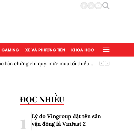
GAMING
XE VÀ PHƯƠNG TIỆN
KHOA HỌC
tối thiểu
Siêu phẩm Black Myth: Wukong giảm gi
ĐỌC NHIỀU
Lý do Vingroup đặt tên sân
vận động là VinFast
2