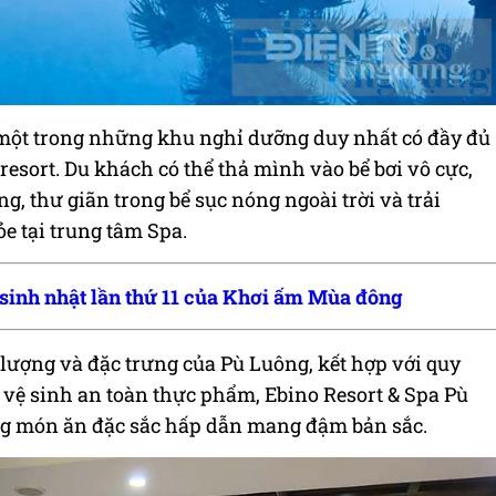
 một trong những khu nghỉ dưỡng duy nhất có đầy đủ
 resort. Du khách có thể thả mình vào bể bơi vô cực,
g, thư giãn trong bể sục nóng ngoài trời và trải
e tại trung tâm Spa.
sinh nhật lần thứ 11 của Khơi ấm Mùa đông
ượng và đặc trưng của Pù Luông, kết hợp với quy
 vệ sinh an toàn thực phẩm, Ebino Resort & Spa Pù
 món ăn đặc sắc hấp dẫn mang đậm bản sắc.