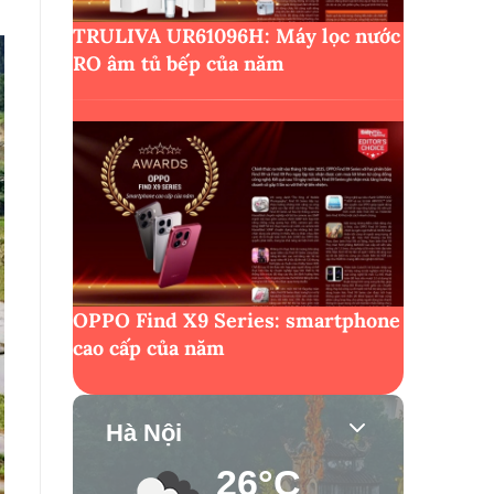
TRULIVA UR61096H: Máy lọc nước
RO âm tủ bếp của năm
OPPO Find X9 Series: smartphone
cao cấp của năm
Hà Nội
26°C