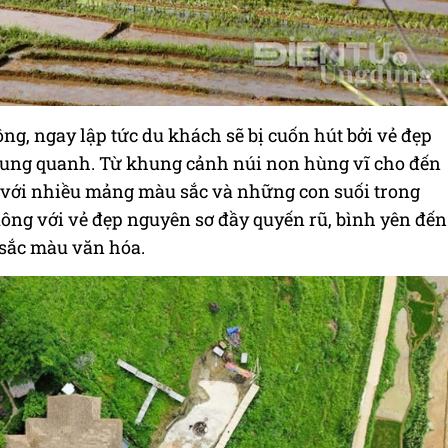
ng, ngay lập tức du khách sẽ bị cuốn hút bởi vẻ đẹp
 xung quanh. Từ khung cảnh núi non hùng vĩ cho đến
với nhiều mảng màu sắc và những con suối trong
uông với vẻ đẹp nguyên sơ đầy quyến rũ, bình yên đến
sắc màu văn hóa.