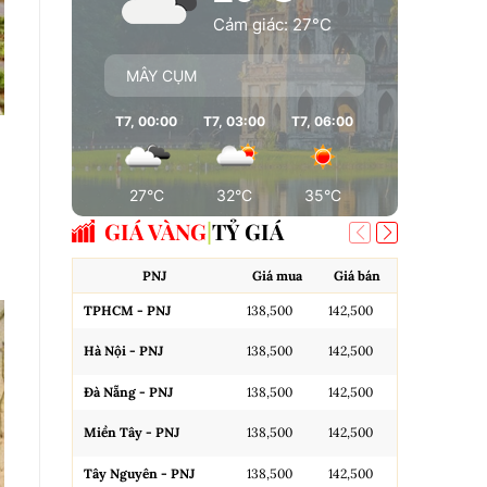
Cảm giác: 27°C
MÂY CỤM
T7, 00:00
T7, 03:00
T7, 06:00
T7, 09:00
T7
27°C
32°C
35°C
35°C
GIÁ VÀNG
TỶ GIÁ
PNJ
Giá mua
Giá bán
A
TPHCM - PNJ
138,500
142,500
Miếng SJC H
Hà Nội - PNJ
138,500
142,500
Miếng SJC 
Đà Nẵng - PNJ
138,500
142,500
Miếng SJC T
Miền Tây - PNJ
138,500
142,500
N.Tròn, 3A,
Tây Nguyên - PNJ
138,500
142,500
N.Tròn, 3A,