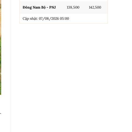
Đông Nam Bộ - PNJ
138,500
142,500
N.Tròn, 3A, 
Cập nhật: 07/08/2026 05:00
NL 99.99
Nhẫn Tròn T
Trang sức 9
Trang sức 9
Cập nhật: 0
.