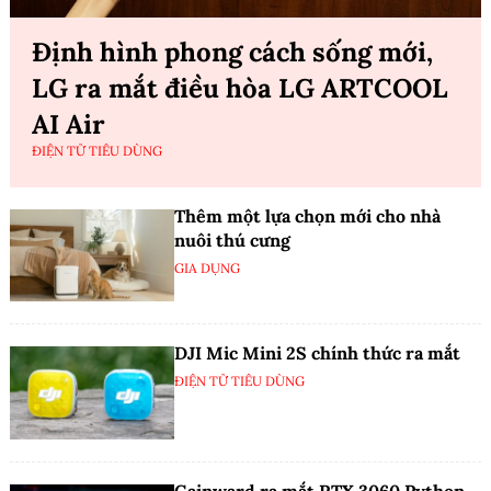
Định hình phong cách sống mới,
LG ra mắt điều hòa LG ARTCOOL
AI Air
ĐIỆN TỬ TIÊU DÙNG
Thêm một lựa chọn mới cho nhà
nuôi thú cưng
GIA DỤNG
DJI Mic Mini 2S chính thức ra mắt
ĐIỆN TỬ TIÊU DÙNG
Gainward ra mắt RTX 3060 Python