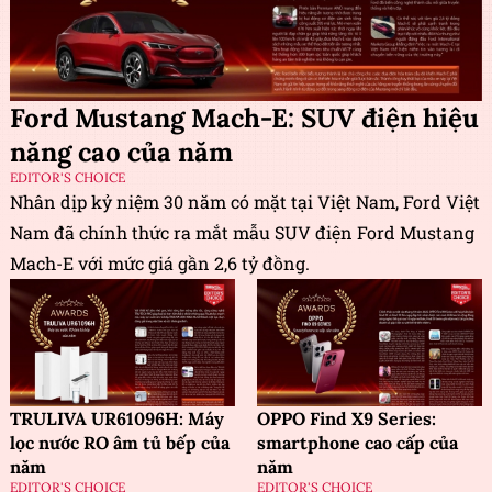
Ford Mustang Mach-E: SUV điện hiệu
năng cao của năm
EDITOR'S CHOICE
Nhân dịp kỷ niệm 30 năm có mặt tại Việt Nam, Ford Việt
Nam đã chính thức ra mắt mẫu SUV điện Ford Mustang
Mach-E với mức giá gần 2,6 tỷ đồng.
TRULIVA UR61096H: Máy
OPPO Find X9 Series:
lọc nước RO âm tủ bếp của
smartphone cao cấp của
năm
năm
EDITOR'S CHOICE
EDITOR'S CHOICE