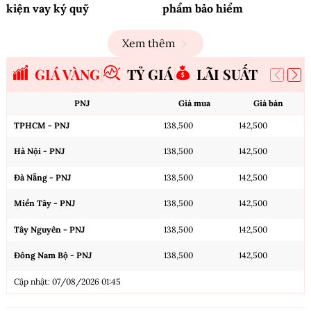
kiện vay ký quỹ
phẩm bảo hiểm
Xem thêm
GIÁ VÀNG
TỶ GIÁ
LÃI SUẤT
PNJ
Giá mua
Giá bán
TPHCM - PNJ
138,500
142,500
Hà Nội - PNJ
138,500
142,500
Đà Nẵng - PNJ
138,500
142,500
Miền Tây - PNJ
138,500
142,500
Tây Nguyên - PNJ
138,500
142,500
Đông Nam Bộ - PNJ
138,500
142,500
Cập nhật: 07/08/2026 01:45