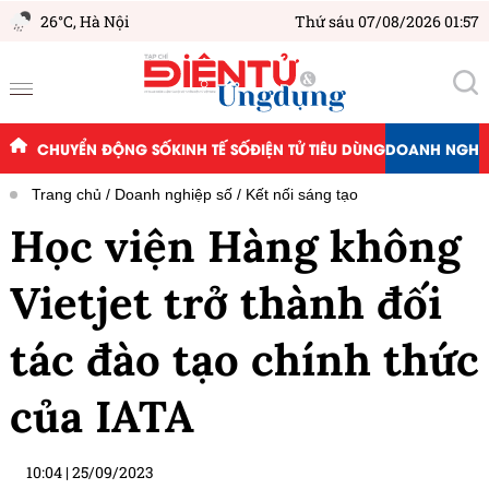
26°C,
Hà Nội
Thứ sáu 07/08/2026 01:57
CHUYỂN ĐỘNG SỐ
KINH TẾ SỐ
ĐIỆN TỬ TIÊU DÙNG
DOANH NGHIỆ
Trang chủ
Doanh nghiệp số
Kết nối sáng tạo
Học viện Hàng không
Vietjet trở thành đối
tác đào tạo chính thức
của IATA
10:04
|
25/09/2023