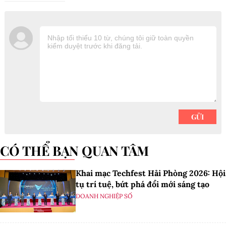
CÓ THỂ BẠN QUAN TÂM
Khai mạc Techfest Hải Phòng 2026: Hội
tụ trí tuệ, bứt phá đổi mới sáng tạo
DOANH NGHIỆP SỐ