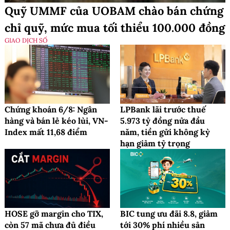
Quỹ UMMF của UOBAM chào bán chứng
chỉ quỹ, mức mua tối thiểu 100.000 đồng
GIAO DỊCH SỐ
Chứng khoán 6/8: Ngân
LPBank lãi trước thuế
hàng và bán lẻ kéo lùi, VN-
5.973 tỷ đồng nửa đầu
Index mất 11,68 điểm
năm, tiền gửi không kỳ
hạn giảm tỷ trọng
HOSE gỡ margin cho TIX,
BIC tung ưu đãi 8.8, giảm
còn 57 mã chưa đủ điều
tới 30% phí nhiều sản