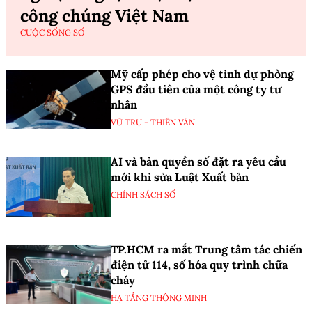
công chúng Việt Nam
CUỘC SỐNG SỐ
Mỹ cấp phép cho vệ tinh dự phòng
GPS đầu tiên của một công ty tư
nhân
VŨ TRỤ - THIÊN VĂN
AI và bản quyền số đặt ra yêu cầu
mới khi sửa Luật Xuất bản
CHÍNH SÁCH SỐ
TP.HCM ra mắt Trung tâm tác chiến
điện tử 114, số hóa quy trình chữa
cháy
HẠ TẦNG THÔNG MINH