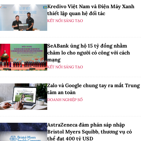
Kredivo Việt Nam và Điện Máy Xanh
thiết lập quan hệ đối tác
KẾT NỐI SÁNG TẠO
SeABank ủng hộ 15 tỷ đồng nhằm
chăm lo cho người có công với cách
mạng
KẾT NỐI SÁNG TẠO
Zalo và Google chung tay ra mắt Trung
tâm an toàn
DOANH NGHIỆP SỐ
AstraZeneca đàm phán sáp nhập
Bristol Myers Squibb, thương vụ có
thể đạt 400 tỷ USD