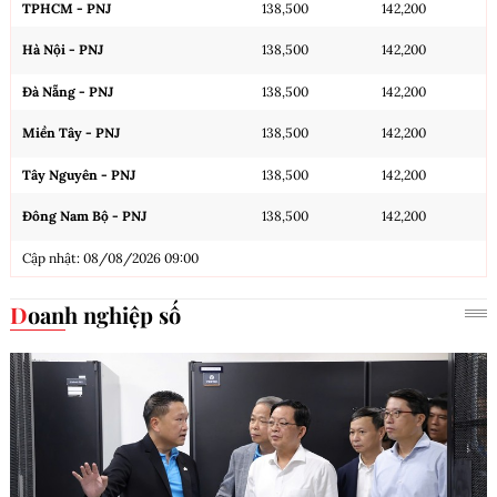
TPHCM - PNJ
138,500
142,200
Hà Nội - PNJ
138,500
142,200
Đà Nẵng - PNJ
138,500
142,200
Miền Tây - PNJ
138,500
142,200
Tây Nguyên - PNJ
138,500
142,200
Đông Nam Bộ - PNJ
138,500
142,200
Cập nhật: 08/08/2026 09:00
Doanh nghiệp số