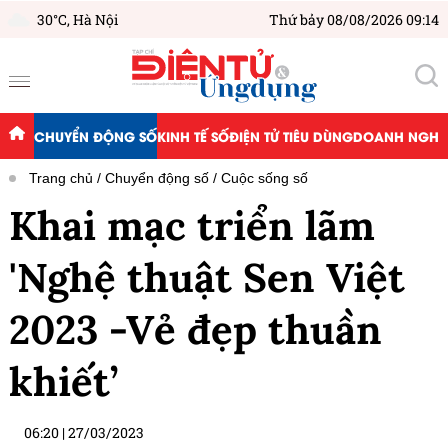
30°C,
Hà Nội
Thứ bảy 08/08/2026 09:14
CHUYỂN ĐỘNG SỐ
KINH TẾ SỐ
ĐIỆN TỬ TIÊU DÙNG
DOANH NGHIỆ
Trang chủ
Chuyển động số
Cuộc sống số
Khai mạc triển lãm
'Nghệ thuật Sen Việt
2023 -Vẻ đẹp thuần
khiết’
06:20
|
27/03/2023