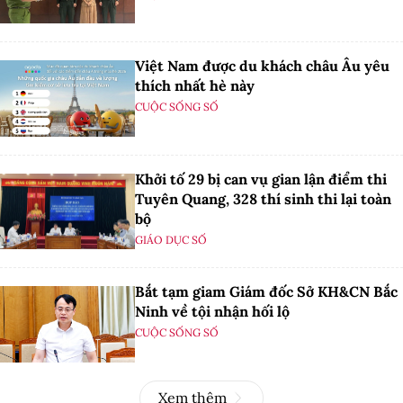
Việt Nam được du khách châu Âu yêu
thích nhất hè này
CUỘC SỐNG SỐ
Khởi tố 29 bị can vụ gian lận điểm thi
Tuyên Quang, 328 thí sinh thi lại toàn
bộ
GIÁO DỤC SỐ
Bắt tạm giam Giám đốc Sở KH&CN Bắc
Ninh về tội nhận hối lộ
CUỘC SỐNG SỐ
Xem thêm