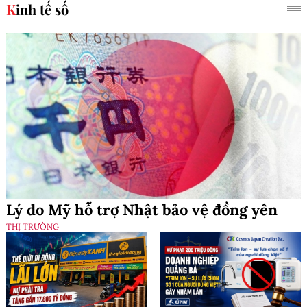
Kinh tế số
Lý do Mỹ hỗ trợ Nhật bảo vệ đồng yên
THỊ TRƯỜNG