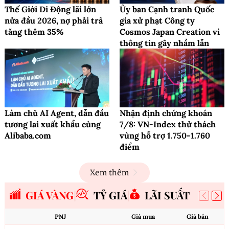
Thế Giới Di Động lãi lớn
Ủy ban Cạnh tranh Quốc
nửa đầu 2026, nợ phải trả
gia xử phạt Công ty
tăng thêm 35%
Cosmos Japan Creation vì
thông tin gây nhầm lẫn
Làm chủ AI Agent, dẫn đầu
Nhận định chứng khoán
tương lai xuất khẩu cùng
7/8: VN-Index thử thách
Alibaba.com
vùng hỗ trợ 1.750-1.760
điểm
Xem thêm
GIÁ VÀNG
TỶ GIÁ
LÃI SUẤT
PNJ
Giá mua
Giá bán