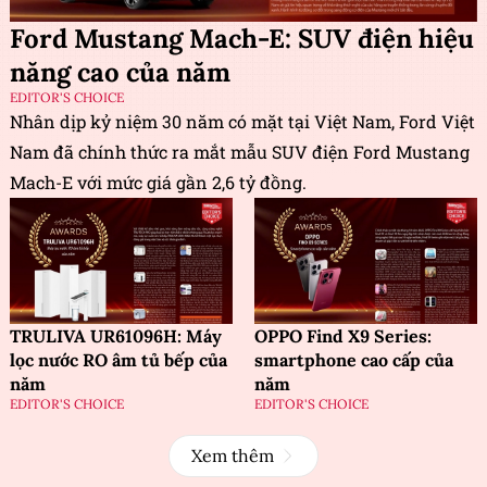
Ford Mustang Mach-E: SUV điện hiệu
năng cao của năm
EDITOR'S CHOICE
Nhân dịp kỷ niệm 30 năm có mặt tại Việt Nam, Ford Việt
Nam đã chính thức ra mắt mẫu SUV điện Ford Mustang
Mach-E với mức giá gần 2,6 tỷ đồng.
TRULIVA UR61096H: Máy
OPPO Find X9 Series:
lọc nước RO âm tủ bếp của
smartphone cao cấp của
năm
năm
EDITOR'S CHOICE
EDITOR'S CHOICE
Xem thêm