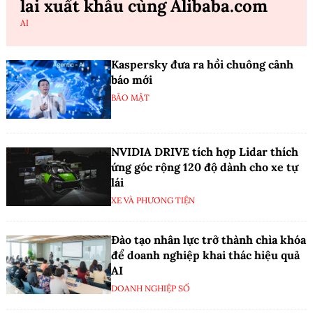
lai xuất khẩu cùng Alibaba.com
AI
Kaspersky đưa ra hồi chuông cảnh
báo mới
BẢO MẬT
NVIDIA DRIVE tích hợp Lidar thích
ứng góc rộng 120 độ dành cho xe tự
lái
XE VÀ PHƯƠNG TIỆN
Đào tạo nhân lực trở thành chìa khóa
để doanh nghiệp khai thác hiệu quả
AI
DOANH NGHIỆP SỐ