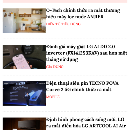
O-Tech chính thức ra mắt thương
hiệu máy lọc nước ANJIER
ĐIỆN TỬ TIÊU DÙNG
Đánh giá máy giặt LG AI DD 2.0
inverter (FX1412S3KAV) sau hơn một
tháng sử dụng
GIA DỤNG
Điện thoại siêu pin TECNO POVA
Curve 2 5G chính thức ra mắt
MOBILE
Định hình phong cách sống mới, LG
ra mắt điều hòa LG ARTCOOL AI Air