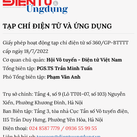
TẠP CHÍ ĐIỆN TỬ VÀ ỨNG DỤNG
Giấy phép hoạt động tạp chí điện tử số 360/GP-BTTTT
cấp ngày 18/7/2022
Cơ quan chủ quản:
Hội Vô tuyến - Điện tử Việt Nam
Tổng biên tập:
PGS.TS Trần Minh Tuấn
Phó Tổng biên tập:
Phạm Văn Anh
Trụ sở chính: Tầng 4, số 9 (Lô TT01-07, số 103) Nguyễn
Xiển, Phường Khương Đình, Hà Nội
Ban Biên tập: Tầng 3, tòa nhà Cục Tần số Vô tuyến điện,
115 Trần Duy Hưng, Phường Yên Hòa, Hà Nội
Điện thoại:
024 8587 7779
/
0936 55 99 55
Liên hệ bài vở:
toasoan@dientuungdung.vn