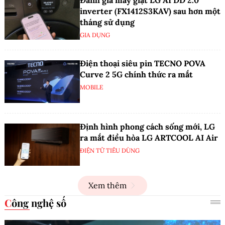
Đánh giá máy giặt LG AI DD 2.0
inverter (FX1412S3KAV) sau hơn một
tháng sử dụng
GIA DỤNG
Điện thoại siêu pin TECNO POVA
Curve 2 5G chính thức ra mắt
MOBILE
Định hình phong cách sống mới, LG
ra mắt điều hòa LG ARTCOOL AI Air
ĐIỆN TỬ TIÊU DÙNG
Xem thêm
Công nghệ số