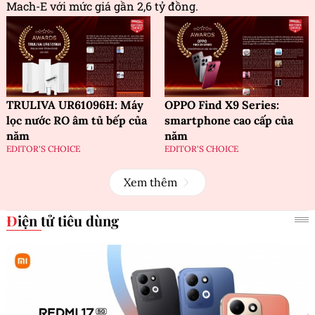
Mach-E với mức giá gần 2,6 tỷ đồng.
TRULIVA UR61096H: Máy
OPPO Find X9 Series:
lọc nước RO âm tủ bếp của
smartphone cao cấp của
năm
năm
EDITOR'S CHOICE
EDITOR'S CHOICE
Xem thêm
Điện tử tiêu dùng