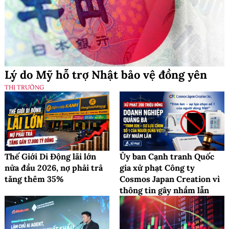
Lý do Mỹ hỗ trợ Nhật bảo vệ đồng yên
THỊ TRƯỜNG
Thế Giới Di Động lãi lớn
Ủy ban Cạnh tranh Quốc
nửa đầu 2026, nợ phải trả
gia xử phạt Công ty
tăng thêm 35%
Cosmos Japan Creation vì
thông tin gây nhầm lẫn