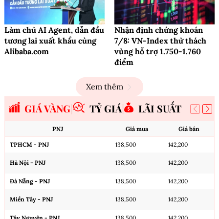
Làm chủ AI Agent, dẫn đầu
Nhận định chứng khoán
tương lai xuất khẩu cùng
7/8: VN-Index thử thách
Alibaba.com
vùng hỗ trợ 1.750-1.760
điểm
Xem thêm
GIÁ VÀNG
TỶ GIÁ
LÃI SUẤT
PNJ
Giá mua
Giá bán
TPHCM - PNJ
138,500
142,200
Hà Nội - PNJ
138,500
142,200
Đà Nẵng - PNJ
138,500
142,200
Miền Tây - PNJ
138,500
142,200
Tây Nguyên - PNJ
138,500
142,200