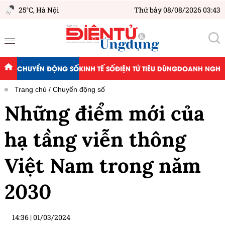
25°C,
Hà Nội
Thứ bảy 08/08/2026 03:43
CHUYỂN ĐỘNG SỐ
KINH TẾ SỐ
ĐIỆN TỬ TIÊU DÙNG
DOANH NGHIỆ
Trang chủ
Chuyển động số
Những điểm mới của
hạ tầng viễn thông
Việt Nam trong năm
2030
14:36
|
01/03/2024