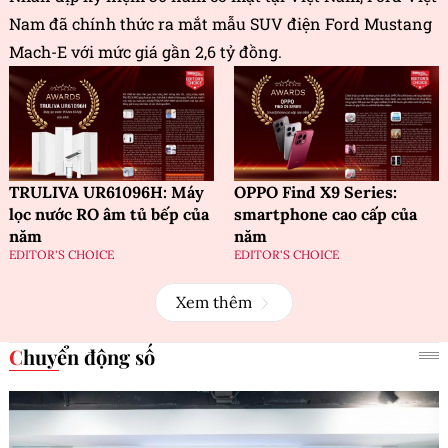
Nam đã chính thức ra mắt mẫu SUV điện Ford Mustang
Mach-E với mức giá gần 2,6 tỷ đồng.
TRULIVA UR61096H: Máy
OPPO Find X9 Series:
lọc nước RO âm tủ bếp của
smartphone cao cấp của
năm
năm
EDITOR'S CHOICE
EDITOR'S CHOICE
Xem thêm
Chuyển động số