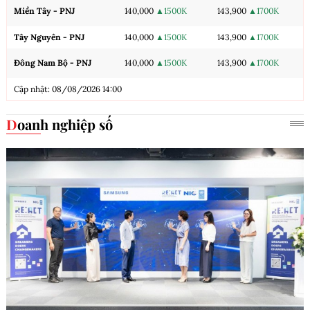
Miền Tây - PNJ
140,000
▲1500K
143,900
▲1700K
Tây Nguyên - PNJ
140,000
▲1500K
143,900
▲1700K
Đông Nam Bộ - PNJ
140,000
▲1500K
143,900
▲1700K
Cập nhật: 08/08/2026 14:00
Doanh nghiệp số