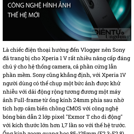
Là chiếc điện thoại hướng đến Vlogger nên Sony
đã trang bị cho Xperia 1 V rất nhiều nâng cấp đáng
chú ý cho hệ thống camera, cả phần cứng lẫn
phần mềm. Sony cũng khẳng định, với Xperia 1V
người dùng có thể chụp một bức ảnh được khử
nhiễu với dải động rộng tương đương một máy
ảnh Full-frame từ ống kính 24mm phía sau nhờ
tích hợp cảm biến chồng CMOS với công nghệ
bóng bán dẫn 2 lớp pixel "Exmor T cho di động"
với kích thước lớn hơn 1,7 lần so với thế hệ trước.
Ống kính zoom quang học 85-125mm (F2.3-F2.8)