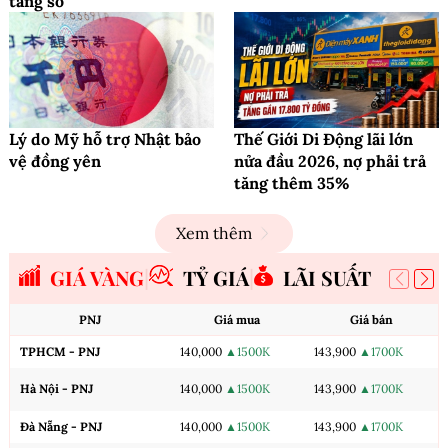
tảng số
Lý do Mỹ hỗ trợ Nhật bảo
Thế Giới Di Động lãi lớn
vệ đồng yên
nửa đầu 2026, nợ phải trả
tăng thêm 35%
Xem thêm
GIÁ VÀNG
TỶ GIÁ
LÃI SUẤT
PNJ
Giá mua
Giá bán
TPHCM - PNJ
140,000
▲1500K
143,900
▲1700K
Hà Nội - PNJ
140,000
▲1500K
143,900
▲1700K
Đà Nẵng - PNJ
140,000
▲1500K
143,900
▲1700K