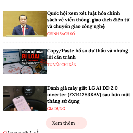
Quốc hội xem xét luật hóa chính
sách về viễn thông, giao dịch điện tử
và chuyển giao công nghệ
CHÍNH SÁCH SỐ
Copy/Paste hồ sơ dự thầu và những
lỗi cần tránh
TƯ VẤN CHỈ DẪN
Đánh giá máy giặt LG AI DD 2.0
inverter (FX1412S3KAV) sau hơn một
tháng sử dụng
GIA DỤNG
Xem thêm