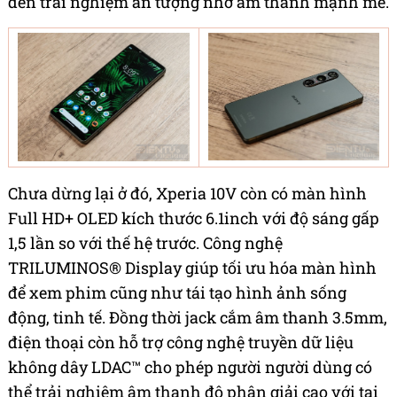
đến trải nghiệm ấn tượng nhờ âm thanh mạnh mẽ.
Chưa dừng lại ở đó, Xperia 10V còn có màn hình
Full HD+ OLED kích thước 6.1inch với độ sáng gấp
1,5 lần so với thế hệ trước. Công nghệ
TRILUMINOS® Display giúp tối ưu hóa màn hình
để xem phim cũng như tái tạo hình ảnh sống
động, tinh tế. Đồng thời jack cắm âm thanh 3.5mm,
điện thoại còn hỗ trợ công nghệ truyền dữ liệu
không dây LDAC™ cho phép người người dùng có
thể trải nghiệm âm thanh độ phân giải cao với tai