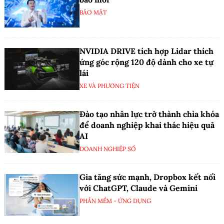
BẢO MẬT
NVIDIA DRIVE tích hợp Lidar thích
ứng góc rộng 120 độ dành cho xe tự
lái
XE VÀ PHƯƠNG TIỆN
Đào tạo nhân lực trở thành chìa khóa
để doanh nghiệp khai thác hiệu quả
AI
DOANH NGHIỆP SỐ
Gia tăng sức mạnh, Dropbox kết nối
với ChatGPT, Claude và Gemini
PHẦN MỀM - ỨNG DỤNG