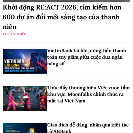
Khởi động RE:ACT 2026, tìm kiếm hơn
600 dự án đổi mới sáng tạo của thanh
niên
KHỞI NGHIỆP
VietinBank lãi lớn, dòng tiền thanh
toán suy giảm giữa cuộc đua ngân
hàng số
Thúc đẩy thương hiệu Việt vươn tầm
khu vực, Moonfolks chính thức ra
mắt tại Việt Nam
Giao dịch dễ dàng, nhận quà kiệt tác
từ ABBank