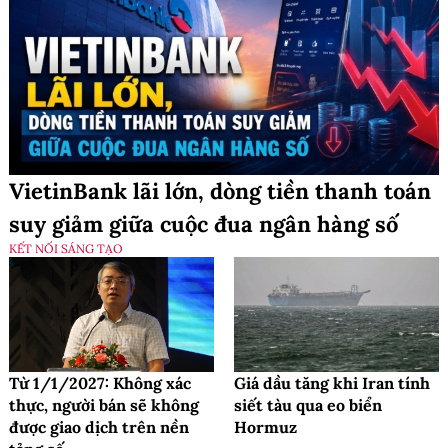
VietinBank lãi lớn, dòng tiền thanh toán
suy giảm giữa cuộc đua ngân hàng số
KẾT NỐI SÁNG TẠO
Từ 1/1/2027: Không xác
Giá dầu tăng khi Iran tính
thực, người bán sẽ không
siết tàu qua eo biển
được giao dịch trên nền
Hormuz