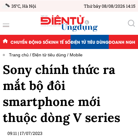
35°C,
Hà Nội
Thứ bảy 08/08/2026 14:15
CHUYỂN ĐỘNG SỐ
KINH TẾ SỐ
ĐIỆN TỬ TIÊU DÙNG
DOANH NGHIỆ
Trang chủ
Điện tử tiêu dùng
Mobile
Sony chính thức ra
mắt bộ đôi
smartphone mới
thuộc dòng V series
09:11
|
17/07/2023