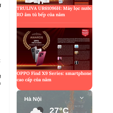
g
TRULIVA UR61096H: Máy lọc nước
RO âm tủ bếp của năm
ể
OPPO Find X9 Series: smartphone
g
cao cấp của năm
à
Hà Nội
27°C