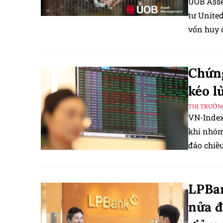
UOB Asse
tư United
vốn huy đ
Chứng
kéo l
THỊ TRƯỜN
VN-Index 
khi nhóm 
đảo chiề
LPBan
nửa đ