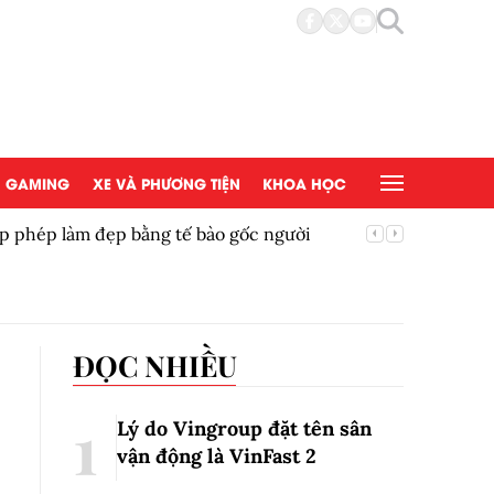
GAMING
XE VÀ PHƯƠNG TIỆN
KHOA HỌC
đẹp bằng tế bào gốc người
Copy/Pas
ĐỌC NHIỀU
Lý do Vingroup đặt tên sân
vận động là VinFast
2