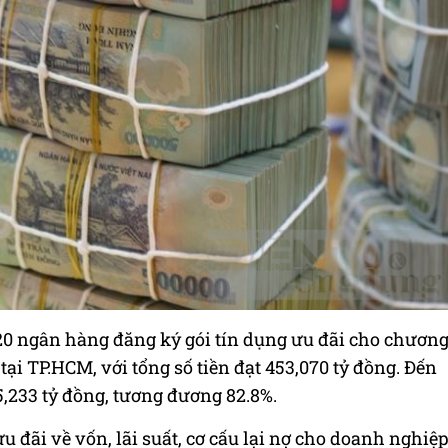
20 ngân hàng đăng ký gói tín dụng ưu đãi cho chươn
ại TP.HCM, với tổng số tiền đạt 453,070 tỷ đồng. Đến
5,233 tỷ đồng, tương đương 82.8%.
u đãi về vốn, lãi suất, cơ cấu lại nợ cho doanh nghiệ