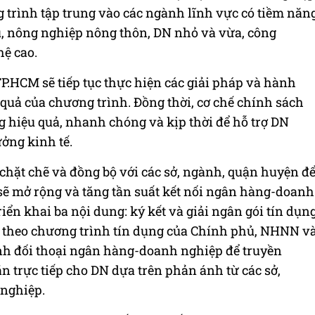
 trình tập trung vào các ngành lĩnh vực có tiềm năn
u, nông nghiệp nông thôn, DN nhỏ và vừa, công
ệ cao.
P.HCM sẽ tiếp tục thực hiện các giải pháp và hành
 quả của chương trình. Đồng thời, cơ chế chính sách
hiệu quả, nhanh chóng và kịp thời để hỗ trợ DN
ởng kinh tế.
hặt chẽ và đồng bộ với các sở, ngành, quận huyện đ
sẽ mở rộng và tăng tần suất kết nối ngân hàng-doanh
riển khai ba nội dung: ký kết và giải ngân gói tín dụn
p theo chương trình tín dụng của Chính phủ, NHNN v
nh đối thoại ngân hàng-doanh nghiệp để truyền
n trực tiếp cho DN dựa trên phản ánh từ các sở,
 nghiệp.