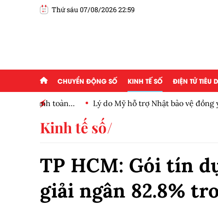
Thứ sáu 07/08/2026 22:59
CHUYỂN ĐỘNG SỐ
KINH TẾ SỐ
ĐIỆN TỬ TIÊU
h toàn
Lý do Mỹ hỗ trợ Nhật bảo vệ đồng yên
Kinh tế số
TP HCM: Gói tín d
giải ngân 82.8% t