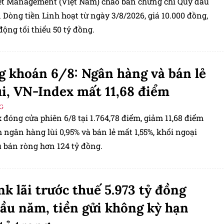
t Management (Việt Nam) chào bán chứng chỉ Quỹ đầu
 Dòng tiền Linh hoạt từ ngày 3/8/2026, giá 10.000 đồng,
ộng tối thiểu 50 tỷ đồng.
 khoán 6/8: Ngân hàng và bán lẻ
ùi, VN-Index mất 11,68 điểm
G
đóng cửa phiên 6/8 tại 1.764,78 điểm, giảm 11,68 điểm
ngân hàng lùi 0,95% và bán lẻ mất 1,55%, khối ngoại
u bán ròng hơn 124 tỷ đồng.
k lãi trước thuế 5.973 tỷ đồng
ầu năm, tiền gửi không kỳ hạn