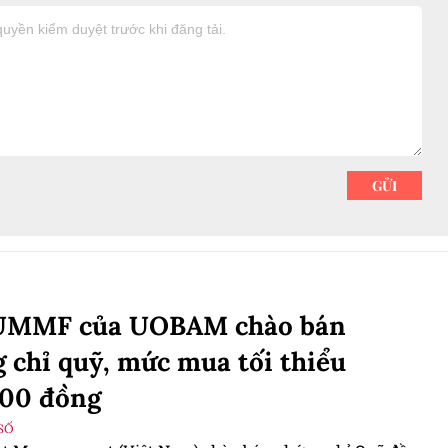
UMMF của UOBAM chào bán
 chỉ quỹ, mức mua tối thiểu
000 đồng
SỐ