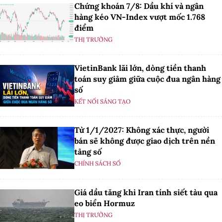
Chứng khoán 7/8: Dầu khí và ngân
hàng kéo VN-Index vượt mốc 1.768
điểm
THỊ TRƯỜNG
VietinBank lãi lớn, dòng tiền thanh
toán suy giảm giữa cuộc đua ngân hàng
số
KẾT NỐI SÁNG TẠO
Từ 1/1/2027: Không xác thực, người
bán sẽ không được giao dịch trên nền
tảng số
CHÍNH SÁCH SỐ
Giá dầu tăng khi Iran tính siết tàu qua
eo biển Hormuz
THỊ TRƯỜNG