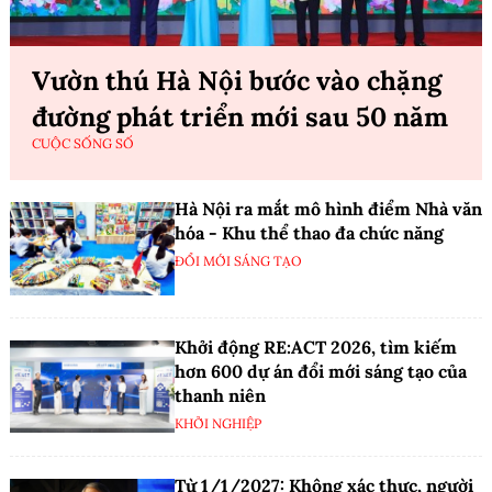
Vườn thú Hà Nội bước vào chặng
đường phát triển mới sau 50 năm
CUỘC SỐNG SỐ
Hà Nội ra mắt mô hình điểm Nhà văn
hóa - Khu thể thao đa chức năng
ĐỔI MỚI SÁNG TẠO
Khởi động RE:ACT 2026, tìm kiếm
hơn 600 dự án đổi mới sáng tạo của
thanh niên
KHỞI NGHIỆP
Từ 1/1/2027: Không xác thực, người