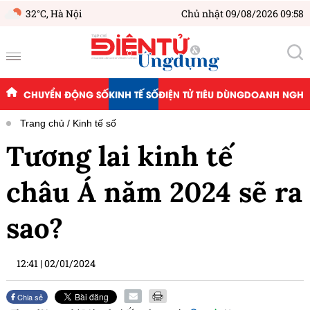
32°C,
Hà Nội
Chủ nhật 09/08/2026 09:58
CHUYỂN ĐỘNG SỐ
KINH TẾ SỐ
ĐIỆN TỬ TIÊU DÙNG
DOANH NGHIỆ
Trang chủ
Kinh tế số
Tương lai kinh tế
châu Á năm 2024 sẽ ra
sao?
12:41
|
02/01/2024
Chia sẻ