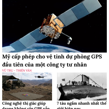
Mỹ cấp phép cho vệ tinh dự phòng GPS
đầu tiên của một công ty tư nhân
VŨ TRỤ - THIÊN VĂN
Công nghệ thị giác giúp
7 tàu ngầm nhanh nhất thế
drone không cần GPS vẫn
giới hiện nay