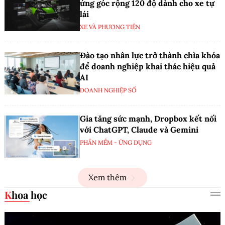
ứng góc rộng 120 độ dành cho xe tự
lái
XE VÀ PHƯƠNG TIỆN
Đào tạo nhân lực trở thành chìa khóa
để doanh nghiệp khai thác hiệu quả
AI
DOANH NGHIỆP SỐ
Gia tăng sức mạnh, Dropbox kết nối
với ChatGPT, Claude và Gemini
PHẦN MỀM - ỨNG DỤNG
Xem thêm
Khoa học