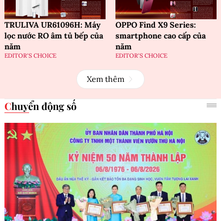
TRULIVA UR61096H: Máy
OPPO Find X9 Series:
lọc nước RO âm tủ bếp của
smartphone cao cấp của
năm
năm
EDITOR'S CHOICE
EDITOR'S CHOICE
Xem thêm
Chuyển động số