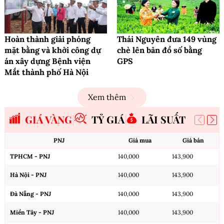
Hoàn thành giải phóng
Thái Nguyên đưa 149 vùng
mặt bằng và khởi công dự
chè lên bản đồ số bằng
án xây dựng Bệnh viện
GPS
Mắt thành phố Hà Nội
Xem thêm
GIÁ VÀNG
TỶ GIÁ
LÃI SUẤT
PNJ
Giá mua
Giá bán
TPHCM - PNJ
140,000
143,900
Hà Nội - PNJ
140,000
143,900
Đà Nẵng - PNJ
140,000
143,900
Miền Tây - PNJ
140,000
143,900